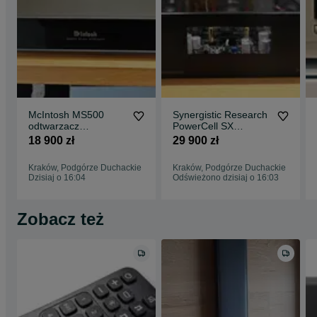
McIntosh MS500
Synergistic Research
odtwarzacz
PowerCell SX
strumieniowy / serwer
kondycjoner zasilania
18 900 zł
29 900 zł
muzyczny
Kraków, Podgórze Duchackie
Kraków, Podgórze Duchackie
Dzisiaj o 16:04
Odświeżono dzisiaj o 16:03
Zobacz też