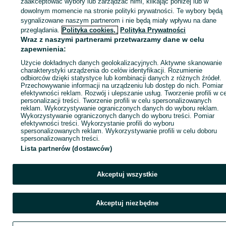
zaakceptować wybory lub zarządzać nimi, klikając poniżej lub w
dowolnym momencie na stronie polityki prywatności. Te wybory będą
sygnalizowane naszym partnerom i nie będą miały wpływu na dane
ID:
1050523216
Wyświetlenia: 1
przeglądania.
Polityka cookies,
Polityka Prywatności
Wraz z naszymi partnerami przetwarzamy dane w celu
zapewnienia:
Zadzwoń / SMS
Wyślij wiadomość
Użycie dokładnych danych geolokalizacyjnych. Aktywne skanowanie
charakterystyki urządzenia do celów identyfikacji. Rozumienie
odbiorców dzięki statystyce lub kombinacji danych z różnych źródeł.
Przechowywanie informacji na urządzeniu lub dostęp do nich. Pomiar
efektywności reklam. Rozwój i ulepszanie usług. Tworzenie profili w c
personalizacji treści. Tworzenie profili w celu spersonalizowanych
reklam. Wykorzystywanie ograniczonych danych do wyboru reklam.
Wykorzystywanie ograniczonych danych do wyboru treści. Pomiar
efektywności treści. Wykorzystanie profili do wyboru
spersonalizowanych reklam. Wykorzystywanie profili w celu doboru
spersonalizowanych treści.
Lista partnerów (dostawców)
Akceptuj wszystkie
Akceptuj niezbędne