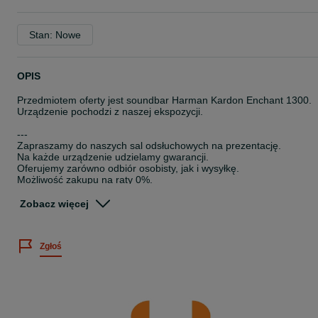
Stan: Nowe
OPIS
Przedmiotem oferty jest soundbar Harman Kardon Enchant 1300.
Urządzenie pochodzi z naszej ekspozycji.
---
Zapraszamy do naszych sal odsłuchowych na prezentację.
Na każde urządzenie udzielamy gwarancji.
Oferujemy zarówno odbiór osobisty, jak i wysyłkę.
Możliwość zakupu na raty 0%.
W razie pytań służymy Państwu pomocą.
Zobacz więcej
Salon Nautilus - ul. Malborska 24, Kraków
---
Numer ogłoszenia: 284/01/2026
Zgłoś
Nautilus Kraków high-end hi-end hi-fi audio stereo soundbar kino
domowe telewizor