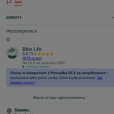
Zgłoś
- DPD z płatnością u kuriera (z możliwością sprawdzenia paczki pr
kurierze)
- DPD - zakup przez OLX
- Paczkomat - zakup przez OLX
ZWROTY
Dowód zakupu, na życzenie Faktura Vat 23%.
- - - - Dane do faktury proszę napisać przed zakupem w wiadomoś
PRZEDSIĘBIORCA
OLX (na stronie sprzedawanego przedmiotu) - - - -
- - - - Faktura Vat oferowana przez OLX podczas zakupu z "wysyłk
OLX" dotyczy kosztów usługi serwisowej, a nie sprzedawanego
przedmiotu. Serwis OLX nie przekazuje mi tych danych - - - -
Bike Life
5.0
/
5
(
979 ocen
)
Na OLX od
września 2020
Jest teraz online!
Oceny w kategoriach z Przesyłką OLX są weryfikowane
i
wystawiane tylko przez osoby, które kupiły przedmiot.
Jak
działają oceny?
Więcej od tego ogłoszeniodawcy
Stawiec
,