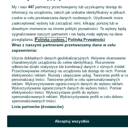
przerzutki
Hamulce i przerzutki - Dolnośląskie
Hamulce i przerzutki - Stawie
My i nasi
447
partnerzy przechowujemy lub uzyskujemy dostęp do
informacji na urządzeniu, takich jak unikalne identyfikatory w plikach
cookie w celu przetwarzania danych osobowych. Użytkownik może
KATEGORIA
zaakceptować wybory lub zarządzać nimi, klikając poniżej lub w
dowolnym momencie na stronie polityki prywatności. Te wybory będą
ID:
967590397
Wyświetlenia: 3
sygnalizowane naszym partnerom i nie będą miały wpływu na dane
przeglądania.
Polityka cookies,
Polityka Prywatności
Wraz z naszymi partnerami przetwarzamy dane w celu
Kup
zapewnienia:
Użycie dokładnych danych geolokalizacyjnych. Aktywne skanowanie
charakterystyki urządzenia do celów identyfikacji. Rozumienie
odbiorców dzięki statystyce lub kombinacji danych z różnych źródeł.
Przechowywanie informacji na urządzeniu lub dostęp do nich. Pomiar
efektywności reklam. Rozwój i ulepszanie usług. Tworzenie profili w c
personalizacji treści. Tworzenie profili w celu spersonalizowanych
reklam. Wykorzystywanie ograniczonych danych do wyboru reklam.
Wykorzystywanie ograniczonych danych do wyboru treści. Pomiar
efektywności treści. Wykorzystanie profili do wyboru
spersonalizowanych reklam. Wykorzystywanie profili w celu doboru
spersonalizowanych treści.
Lista partnerów (dostawców)
Akceptuj wszystkie