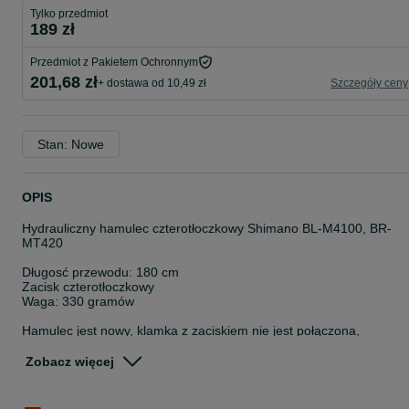
Tylko przedmiot
189 zł
Przedmiot z Pakietem Ochronnym
201,68 zł
+ dostawa od 10,49 zł
Szczegóły ceny
Stan: Nowe
OPIS
Hydrauliczny hamulec czterotłoczkowy Shimano BL-M4100, BR-
MT420
Długosć przewodu: 180 cm
Zacisk czterotłoczkowy
Waga: 330 gramów
Hamulec jest nowy, klamka z zaciskiem nie jest połączona,
sprzedaję to co widać na zdjęciach
Zobacz więcej
Nie mam przedniego.
Możliwa wysyłka: