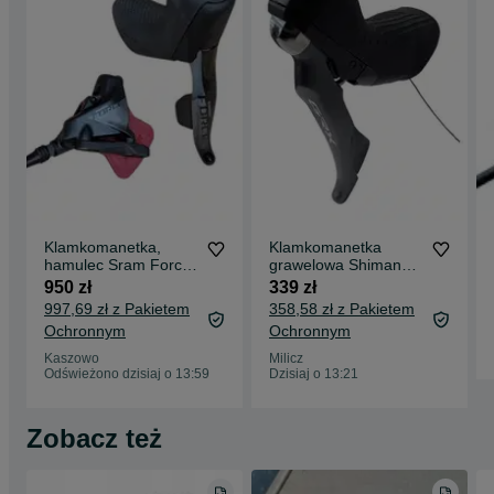
Klamkomanetka,
Klamkomanetka
hamulec Sram Force
grawelowa Shimano
eTap AXS D1, nowy
GRX ST-RX810, lewa,
950 zł
339 zł
(677)
2s, nowa (2145) (a3)
997,69 zł z Pakietem
358,58 zł z Pakietem
Ochronnym
Ochronnym
Kaszowo
Milicz
Odświeżono dzisiaj o 13:59
Dzisiaj o 13:21
Zobacz też