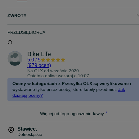
kurierze)
- DPD - zakup przez OLX
- Paczkomat - zakup przez OLX
ZWROTY
Dowód zakupu, na życzenie Faktura Vat 23%.
-- -- Dane do faktury proszę napisać przed zakupem w wiadomości
PRZEDSIĘBIORCA
OLX (na stronie sprzedawanego przedmiotu) -- --
-- -- Faktura Vat oferowana przez OLX podczas zakupu z "wysyłką
OLX" dotyczy kosztów pakietu ochronnego, a nie sprzedawanego
przedmiotu. Serwis OLX nie przekazuje nam danych kupującego --
Bike Life
-
5.0
/
5
(
979 ocen
)
Na OLX od
września 2020
Ostatnio online wczoraj o 10:07
Oceny w kategoriach z Przesyłką OLX są weryfikowane
i
wystawiane tylko przez osoby, które kupiły przedmiot.
Jak
działają oceny?
Więcej od tego ogłoszeniodawcy
Stawiec
,
Dolnośląskie