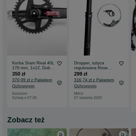
Korba Sram Rival 40t,
Dropper, sztyca
170 mm, 1x12, Dub
regulowana Rose
Wide, FV23%, nowa
31,6 mm 459 mm,
350 zł
299 zł
(687)
150 mm, z manetką,
370,09 zł z Pakietem
316,74 zł z Pakietem
nowa (2143)
Ochronnym
Ochronnym
Kaszowo
Milicz
Dzisiaj o 07:30
07 sierpnia 2026
Zobacz też