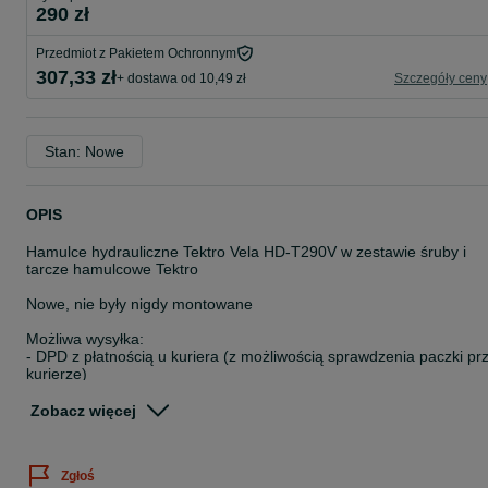
290 zł
Przedmiot z Pakietem Ochronnym
307,33 zł
+ dostawa od 10,49 zł
Szczegóły ceny
Stan: Nowe
OPIS
Hamulce hydrauliczne Tektro Vela HD-T290V w zestawie śruby i
tarcze hamulcowe Tektro
Nowe, nie były nigdy montowane
Możliwa wysyłka:
- DPD z płatnością u kuriera (z możliwością sprawdzenia paczki pr
kurierze)
- zakup przez OLX z wysyłką do paczkomatu
Zobacz więcej
Dowód zakupu, na życzenie Faktura Vat 23%
Możliwa wysyłka:
Zgłoś
- DPD z płatnością u kuriera (z możliwością sprawdzenia paczki pr