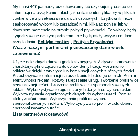
przerzutki
Hamulce i przerzutki - Dolnośląskie
Hamulce i przerzutki - Stawie
My i nasi
447
partnerzy przechowujemy lub uzyskujemy dostęp do
informacji na urządzeniu, takich jak unikalne identyfikatory w plikach
cookie w celu przetwarzania danych osobowych. Użytkownik może
KATEGORIA
zaakceptować wybory lub zarządzać nimi, klikając poniżej lub w
dowolnym momencie na stronie polityki prywatności. Te wybory będą
ID:
1032283163
Wyświetlenia: 
sygnalizowane naszym partnerom i nie będą miały wpływu na dane
przeglądania.
Polityka cookies,
Polityka Prywatności
Wraz z naszymi partnerami przetwarzamy dane w celu
Kup
zapewnienia:
Użycie dokładnych danych geolokalizacyjnych. Aktywne skanowanie
charakterystyki urządzenia do celów identyfikacji. Rozumienie
odbiorców dzięki statystyce lub kombinacji danych z różnych źródeł.
Przechowywanie informacji na urządzeniu lub dostęp do nich. Pomiar
efektywności reklam. Rozwój i ulepszanie usług. Tworzenie profili w c
personalizacji treści. Tworzenie profili w celu spersonalizowanych
reklam. Wykorzystywanie ograniczonych danych do wyboru reklam.
Wykorzystywanie ograniczonych danych do wyboru treści. Pomiar
efektywności treści. Wykorzystanie profili do wyboru
spersonalizowanych reklam. Wykorzystywanie profili w celu doboru
spersonalizowanych treści.
Lista partnerów (dostawców)
Akceptuj wszystkie