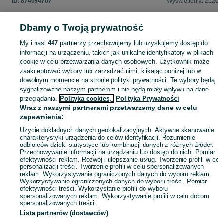
ID:
874094707
Wyświetlenia: 212
Dbamy o Twoją prywatność
My i nasi
447
partnerzy przechowujemy lub uzyskujemy dostęp do
Zaloguj się lub załóż konto na OLX, aby skontaktować się z t
informacji na urządzeniu, takich jak unikalne identyfikatory w plikach
sprzedającym
cookie w celu przetwarzania danych osobowych. Użytkownik może
zaakceptować wybory lub zarządzać nimi, klikając poniżej lub w
dowolnym momencie na stronie polityki prywatności. Te wybory będą
Zaloguj się / Załóż konto
sygnalizowane naszym partnerom i nie będą miały wpływu na dane
przeglądania.
Polityka cookies,
Polityka Prywatności
Wraz z naszymi partnerami przetwarzamy dane w celu
Zadzwoń / SMS
Wyślij wiadomość
zapewnienia:
Użycie dokładnych danych geolokalizacyjnych. Aktywne skanowanie
charakterystyki urządzenia do celów identyfikacji. Rozumienie
odbiorców dzięki statystyce lub kombinacji danych z różnych źródeł.
Przechowywanie informacji na urządzeniu lub dostęp do nich. Pomiar
efektywności reklam. Rozwój i ulepszanie usług. Tworzenie profili w c
personalizacji treści. Tworzenie profili w celu spersonalizowanych
reklam. Wykorzystywanie ograniczonych danych do wyboru reklam.
Wykorzystywanie ograniczonych danych do wyboru treści. Pomiar
efektywności treści. Wykorzystanie profili do wyboru
spersonalizowanych reklam. Wykorzystywanie profili w celu doboru
spersonalizowanych treści.
Lista partnerów (dostawców)