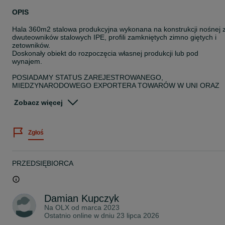
OPIS
Hala 360m2 stalowa produkcyjna wykonana na konstrukcji nośnej 
dwuteowników stalowych IPE, profili zamkniętych zimno giętych i
zetowników.
Doskonały obiekt do rozpoczęcia własnej produkcji lub pod
wynajem.
POSIADAMY STATUS ZAREJESTROWANEGO,
MIĘDZYNARODOWEGO EXPORTERA TOWARÓW W UNI ORAZ
POZA UNIĄ EUROPEJSKĄ I REJESTRACJE W SYSTEMIE REX.
Zobacz więcej
NASZE USŁUGI ŚWIADCZYMY W CAŁYM KRAJU I ZA GRANICĄ
(Wielka Brytania, Szkocja, Czechy, Słowacja, Niemcy, Austria,
Francja, Belgia, Hiszpania i Łotwa)
Zgłoś
CAŁY PROCES PRODUKCJI NADZOROWANY W RAMACH
ZARZĄDZANIA JAKOŚCIĄ POŚWIADCZONĄ CERTYFIKATEM PN
EN ISO 3834.
PRZEDSIĘBIORCA
KONSTRUKCJA WYKONANA JEST ZGODNIE Z NORMĄ PN-EN
1090 CE
Damian Kupczyk
Dokumentacja:
-Projekt konstrukcji
Na OLX od
marca 2023
-Projekt fundamentów
Ostatnio online w dniu 23 lipca 2026