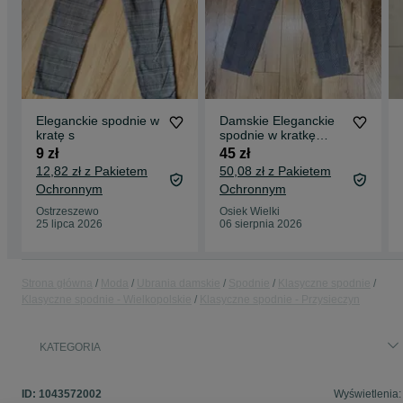
Eleganckie spodnie w
Damskie Eleganckie
kratę s
spodnie w kratkę
stradivarius
9 zł
45 zł
12,82 zł z Pakietem
50,08 zł z Pakietem
Ochronnym
Ochronnym
Ostrzeszewo
Osiek Wielki
25 lipca 2026
06 sierpnia 2026
Strona główna
Moda
Ubrania damskie
Spodnie
Klasyczne spodnie
Klasyczne spodnie - Wielkopolskie
Klasyczne spodnie - Przysieczyn
KATEGORIA
ID:
1043572002
Wyświetlenia: