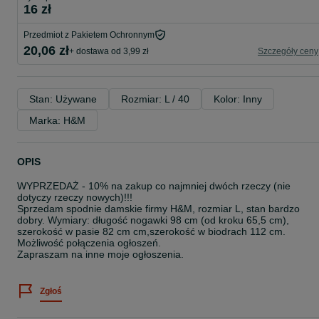
16 zł
Przedmiot z Pakietem Ochronnym
20,06 zł
+ dostawa od 3,99 zł
Szczegóły ceny
Stan: Używane
Rozmiar: L / 40
Kolor: Inny
Marka: H&M
OPIS
WYPRZEDAŻ - 10% na zakup co najmniej dwóch rzeczy (nie
dotyczy rzeczy nowych)!!!
Sprzedam spodnie damskie firmy H&M, rozmiar L, stan bardzo
dobry. Wymiary: długość nogawki 98 cm (od kroku 65,5 cm),
szerokość w pasie 82 cm cm,szerokość w biodrach 112 cm.
Możliwość połączenia ogłoszeń.
Zapraszam na inne moje ogłoszenia.
Zgłoś