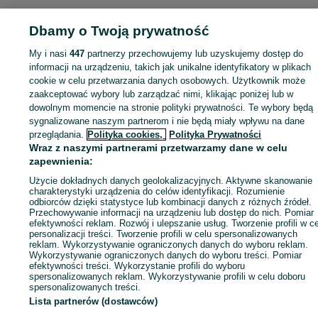
Dbamy o Twoją prywatność
My i nasi
447
partnerzy przechowujemy lub uzyskujemy dostęp do
Zaloguj się lub załóż konto na OLX, aby skontaktować się z t
informacji na urządzeniu, takich jak unikalne identyfikatory w plikach
sprzedającym
cookie w celu przetwarzania danych osobowych. Użytkownik może
zaakceptować wybory lub zarządzać nimi, klikając poniżej lub w
dowolnym momencie na stronie polityki prywatności. Te wybory będą
Zaloguj się / Załóż konto
sygnalizowane naszym partnerom i nie będą miały wpływu na dane
przeglądania.
Polityka cookies,
Polityka Prywatności
Wraz z naszymi partnerami przetwarzamy dane w celu
Wyślij wiadomość
Kup
zapewnienia:
Użycie dokładnych danych geolokalizacyjnych. Aktywne skanowanie
charakterystyki urządzenia do celów identyfikacji. Rozumienie
odbiorców dzięki statystyce lub kombinacji danych z różnych źródeł.
Przechowywanie informacji na urządzeniu lub dostęp do nich. Pomiar
efektywności reklam. Rozwój i ulepszanie usług. Tworzenie profili w c
personalizacji treści. Tworzenie profili w celu spersonalizowanych
reklam. Wykorzystywanie ograniczonych danych do wyboru reklam.
Wykorzystywanie ograniczonych danych do wyboru treści. Pomiar
efektywności treści. Wykorzystanie profili do wyboru
spersonalizowanych reklam. Wykorzystywanie profili w celu doboru
spersonalizowanych treści.
Lista partnerów (dostawców)