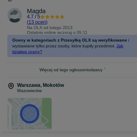
Magda
4.7
/
5
(
13 ocen
)
Na OLX od
lutego 2013
Ostatnio online wczoraj o 05:11
Oceny w kategoriach z Przesyłką OLX są weryfikowane
i
wystawiane tylko przez osoby, które kupiły przedmiot.
Jak
działają oceny?
Więcej od tego ogłoszeniodawcy
Warszawa
,
Mokotów
Mazowieckie