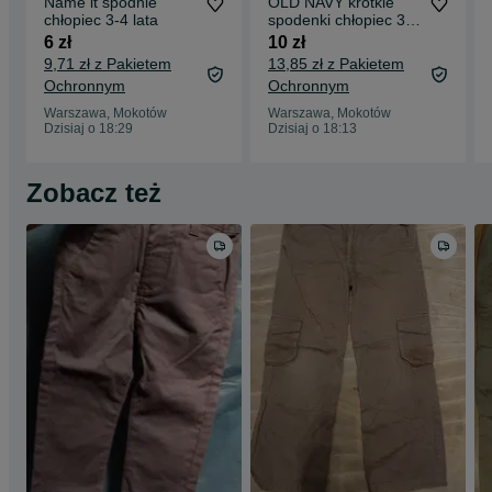
Name it spodnie
OLD NAVY krótkie
chłopiec 3-4 lata
spodenki chłopiec 3
lata
6 zł
10 zł
9,71 zł z Pakietem
13,85 zł z Pakietem
Ochronnym
Ochronnym
Warszawa, Mokotów
Warszawa, Mokotów
Dzisiaj o 18:29
Dzisiaj o 18:13
Zobacz też