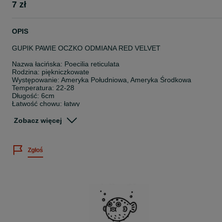
7 zł
OPIS
GUPIK PAWIE OCZKO ODMIANA RED VELVET
Nazwa łacińska: Poecilia reticulata
Rodzina: piękniczkowate
Występowanie: Ameryka Południowa, Ameryka Środkowa
Temperatura: 22-28
Długość: 6cm
Łatwość chowu: łatwy
Pokarm: wszystkożerna
Zobacz więcej
Wielkość sprzedawanych osobników: 1,5-3cm
Cena dotyczy 1 sztuki.
Zgłoś
Posiadamy bogatą ofertę ryb akwariowych, skorupiaków oraz rośli
wodnych.
Sprawdź nasze pozostałe ogłoszenia
~
Twoje zamówienie dotrze do Ciebie bezpiecznie, ponieważ: