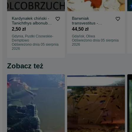
Kardynałek chiński -
Barwniak
Tanichthys albonubes
transvestitus -
- dowozimy, wysyłamy
Nanochromis
2,50 zł
44,50 zł
transvestitus - dowóz,
Gdynia, Pustki Cisowskie-
Gdańsk, Oliwa
wysyłka
Demptowo
Odświeżono dnia 05 sierpnia
Odświeżono dnia 05 sierpnia
2026
2026
Zobacz też