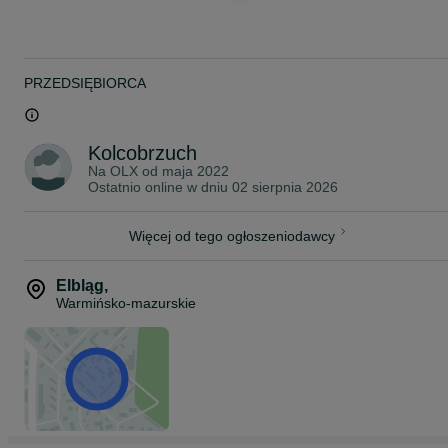
Rybki pakujemy w podwójne worki wypełnione czystym tlenem z
butli. Następnie umieszczamy je w profesjonalnym styroboxie, któr
zapewnia utrzymanie optymalnej temperatury podczas transportu.
W okresie jesienno-zimowym dodajemy dodatkowy ogrzewacz,
który utrzymuje stałą temperaturę wewnątrz opakowania.
PRZEDSIĘBIORCA
Przesyłki dostarczamy kurierem na terenie całej Polski, w pełnej
zgodności z obowiązującymi przepisami prawa.
Posiadamy wymagane uprawnienia oraz zawartą umowę, które
Kolcobrzuch
umożliwiają nam legalny przewóz żywych zwierząt.
Na OLX od
maja 2022
Ostatnio online w dniu 02 sierpnia 2026
Koszt wysyłki:
KURIER - 40 zł
Więcej od tego ogłoszeniodawcy
~
ZAPRASZAMY NA NASZE POZOSTAŁE OGŁOSZENIA!
Elbląg
,
Warmińsko-mazurskie