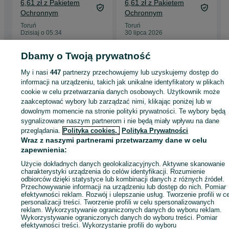
6,61 zł z Pakietem
6,61 zł z Pakietem
Ochronnym
Ochronnym
Toruń
Toruń
Dzisiaj o 05:34
30 lipca 2026
Dbamy o Twoją prywatność
Strona główna
Dla Dzieci
Artykuły szkolne
Pozostałe Artykuły szkolne
My i nasi
447
partnerzy przechowujemy lub uzyskujemy dostęp do
Pozostałe Artykuły szkolne - Kujawsko-pomorskie
Pozostałe Artykuły szkolne 
informacji na urządzeniu, takich jak unikalne identyfikatory w plikach
Toruń
cookie w celu przetwarzania danych osobowych. Użytkownik może
zaakceptować wybory lub zarządzać nimi, klikając poniżej lub w
dowolnym momencie na stronie polityki prywatności. Te wybory będą
KATEGORIA
sygnalizowane naszym partnerom i nie będą miały wpływu na dane
przeglądania.
Polityka cookies,
Polityka Prywatności
ID:
936744123
Wyświetlenia: 
Wraz z naszymi partnerami przetwarzamy dane w celu
zapewnienia:
Użycie dokładnych danych geolokalizacyjnych. Aktywne skanowanie
Wyślij wiadomość
charakterystyki urządzenia do celów identyfikacji. Rozumienie
odbiorców dzięki statystyce lub kombinacji danych z różnych źródeł.
Przechowywanie informacji na urządzeniu lub dostęp do nich. Pomiar
efektywności reklam. Rozwój i ulepszanie usług. Tworzenie profili w c
personalizacji treści. Tworzenie profili w celu spersonalizowanych
reklam. Wykorzystywanie ograniczonych danych do wyboru reklam.
Wykorzystywanie ograniczonych danych do wyboru treści. Pomiar
efektywności treści. Wykorzystanie profili do wyboru