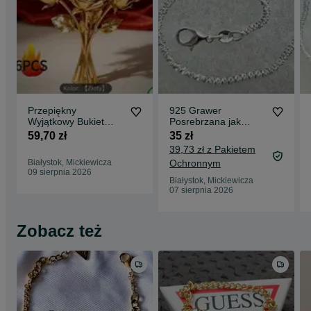
Przepiękny
925 Grawer
Wyjątkowy Bukiet
Posrebrzana jak
Wieczne Róże Złote
Srebro Srebrna
59,70 zł
35 zł
x6 Sztuk
Bransoletka Daisy
39,73 zł z Pakietem
20cm 2mm
Białystok, Mickiewicza
Ochronnym
09 sierpnia 2026
Białystok, Mickiewicza
07 sierpnia 2026
Zobacz też