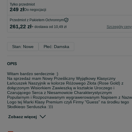
Tylko przedmiot
249 zł
do negocjacji
Przedmiot z Pakietem Ochronnym
261,22 zł
+ dostawa od 10,49 zł
Szczegóły ceny
Stan: Nowe
Płeć: Damska
OPIS
Witam bardzo serdecznie :)
Na sprzedaż mam Nowy Prześliczny Wyjątkowy Klasyczny
Łańcuszek Naszyjnik w kolorze Różowego Złota (Rose Gold) z
dołączonym Wisiorkiem Zawieszką w kształcie Uroczego i
Czarującego Serca z Niesamowicie Charakterystycznym
Popularnym i Rozpoznawanym wygrawerowanym Napisem z Naz
Logo tej Marki Klasy Premium czyli Firmy "Guess" na środku tego
Słodkiego Serduszka :)))
Kolor metalu: Pozłacany jak Różowe Złoto Rose Gold Próby 585
Zobacz więcej
Wymiary Serca: 2,5cm x 2,2cm
Długość całkowita Łańcuszka: 50cm
Grubość Łańcuszka: 7mm