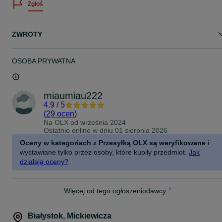
Zgłoś
Stan: Nowy z metką - Brand New
Cena: jego wartość sklepowa to ok 350zł ale oczywiście sprzedam
go dużo taniej bo z rabatem o wysokości aż -101zł czyli za jedynie
tylko 249zł - do lekkiej negocjacji ;)
ZWROTY
Zachęcam Cię do przeglądania innych moich ofert sprzedaży na
profilu OLX a także do robienia tutaj u mnie samych tylko jedynie
udanych zakupów :)
OSOBA PRYWATNA
A jeśli już coś wpadło Ci w oko to koniecznie zapytaj mnie też o
Dodatkowy Rabat ;) :)
miaumiau222
4.9
/
5
(
29 ocen
)
Na OLX od
września 2024
Ostatnio online w dniu 01 sierpnia 2026
Oceny w kategoriach z Przesyłką OLX są weryfikowane
i
wystawiane tylko przez osoby, które kupiły przedmiot.
Jak
działają oceny?
Więcej od tego ogłoszeniodawcy
Białystok
,
Mickiewicza