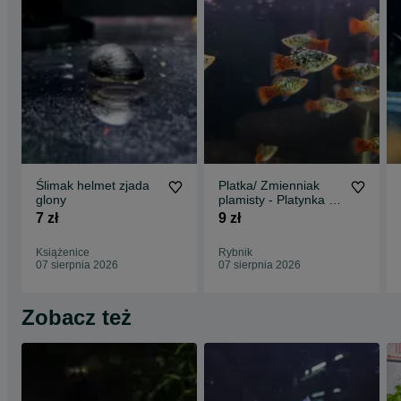
Ślimak helmet zjada
Platka/ Zmienniak
glony
plamisty - Platynka -
Rainbow Calico
7 zł
9 zł
Książenice
Rybnik
07 sierpnia 2026
07 sierpnia 2026
Zobacz też