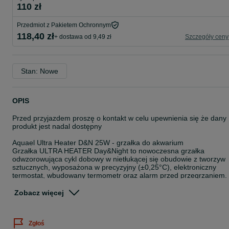
110 zł
Przedmiot z Pakietem Ochronnym
118,40 zł
+ dostawa od 9,49 zł
Szczegóły ceny
Stan: Nowe
OPIS
Przed przyjazdem proszę o kontakt w celu upewnienia się że dany
produkt jest nadal dostępny
Aquael Ultra Heater D&N 25W - grzałka do akwarium
Grzałka ULTRA HEATER Day&Night to nowoczesna grzałka
odwzorowująca cykl dobowy w nietłukącej się obudowie z tworzyw
sztucznych, wyposażona w precyzyjny (±0,25°C), elektroniczny
termostat, wbudowany termometr oraz alarm przed przegrzaniem.
Są idealne również dla żółwi wodnych i dużych ryb. Nie parzą i
można bezpiecznie umieszczać je nawet w zbiornikach z wyjątkow
Zobacz więcej
wrażliwymi mieszkańcami.
Dane techniczne:
Zgłoś
Grzałka o mocy 25W