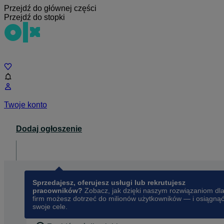
Przejdź do głównej części
Przejdź do stopki
Czat
Twoje konto
Dodaj ogłoszenie
Dla biznesu
opens in a new tab
Sprzedajesz, oferujesz usługi lub rekrutujesz
pracowników?
Zobacz, jak dzięki naszym rozwiązaniom dl
firm możesz dotrzeć do milionów użytkowników — i osiągną
swoje cele.