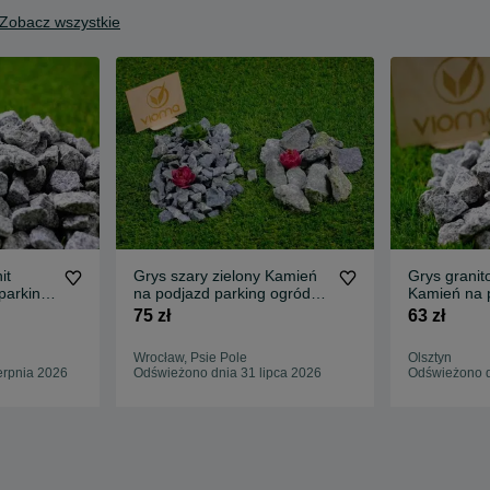
Zobacz wszystkie
it
Grys szary zielony Kamień
Grys granit
parking
na podjazd parking ogród
Kamień na 
io
Transport Tanio
ogród Trans
75 zł
63 zł
Wrocław, Psie Pole
Olsztyn
erpnia 2026
Odświeżono dnia 31 lipca 2026
Odświeżono d