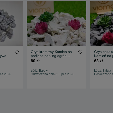
Grys kremowy Kamień na
Grys bazalt
zywo
podjazd parking ogród
Kamień na 
Transport Tanio
parking ogr
80 zł
63 zł
Tanio
Łódź, Bałuty
Łódź, Bałuty
pca 2026
Odświeżono dnia 31 lipca 2026
Odświeżono d