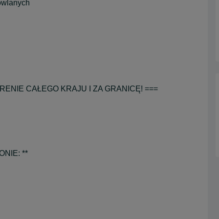
owlanych
ENIE CAŁEGO KRAJU I ZA GRANICĘ! ===
NIE: **