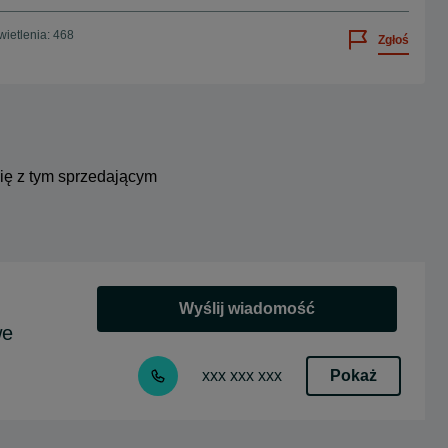
ietlenia: 468
Zgłoś
się z tym sprzedającym
Wyślij wiadomość
we
Pokaż
xxx xxx xxx