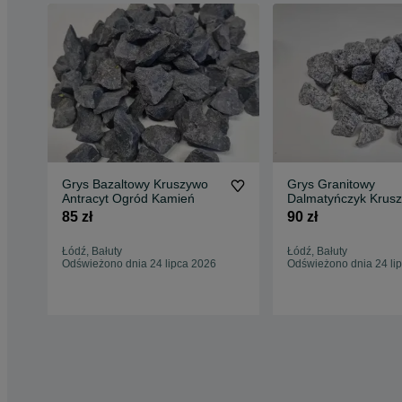
Grys Bazaltowy Kruszywo
Grys Granitowy
Antracyt Ogród Kamień
Dalmatyńczyk Krus
Ogrody Kamień
85 zł
90 zł
Łódź, Bałuty
Łódź, Bałuty
Odświeżono dnia 24 lipca 2026
Odświeżono dnia 24 li