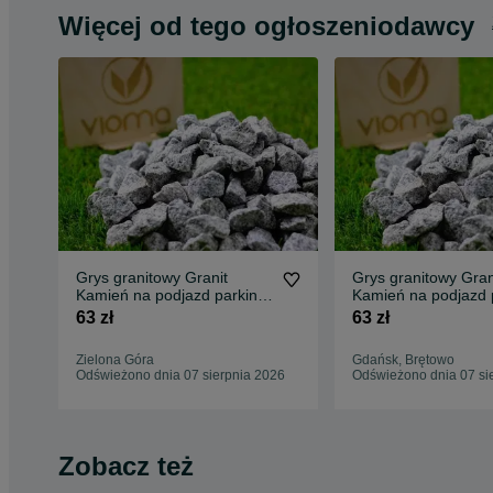
Więcej od tego ogłoszeniodawcy
Grys granitowy Granit
Grys granitowy Gran
Kamień na podjazd parking
Kamień na podjazd 
ogród Transport Tanio
ogród Transport Tan
63 zł
63 zł
Zielona Góra
Gdańsk, Brętowo
Odświeżono dnia 07 sierpnia 2026
Odświeżono dnia 07 si
Zobacz też