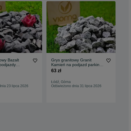
owy Bazalt
Grys granitowy Granit
Gry
podjazdy
Kamień na podjazd parking
kru
ód Transport
ogród Transport Tanio
ogr
63 zł
130
Łódź, Górna
Łód
nia 23 lipca 2026
Odświeżono dnia 31 lipca 2026
Odś