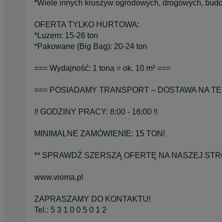
*Wiele innych kruszyw ogrodowych, drogowych, bud
OFERTA TYLKO HURTOWA:
*Luzem: 15-26 ton
*Pakowane (Big Bag): 20-24 ton
=== Wydajność: 1 tona = ok. 10 m² ===
=== POSIADAMY TRANSPORT – DOSTAWA NA TER
!! GODZINY PRACY: 8:00 - 16:00 !!
MINIMALNE ZAMÓWIENIE: 15 TON!
** SPRAWDŹ SZERSZĄ OFERTĘ NA NASZEJ STRO
www.vioma.pl
ZAPRASZAMY DO KONTAKTU!
Tel.: 5 3 1 0 0 5 0 1 2