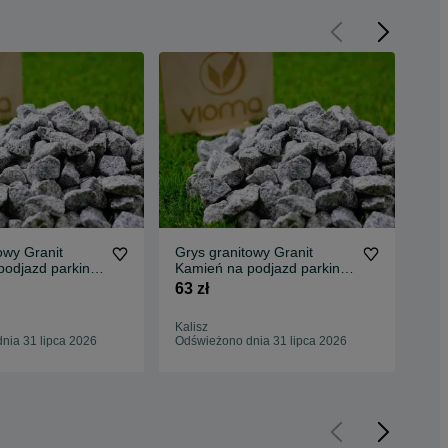
owy Granit
Grys granitowy Granit
Gry
podjazd parking
Kamień na podjazd parking
na 
port Tanio
ogród Transport Tanio
Tra
63 zł
75 
Kalisz
Byd
nia 31 lipca 2026
Odświeżono dnia 31 lipca 2026
Odś