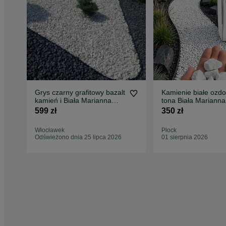
Grys czarny grafitowy bazalt
Kamienie białe ozd
kamień i Biała Marianna
tona Biała Marianna
tona z dostawą
350zł tona
599 zł
350 zł
Włocławek
Płock
Odświeżono dnia 25 lipca 2026
01 sierpnia 2026