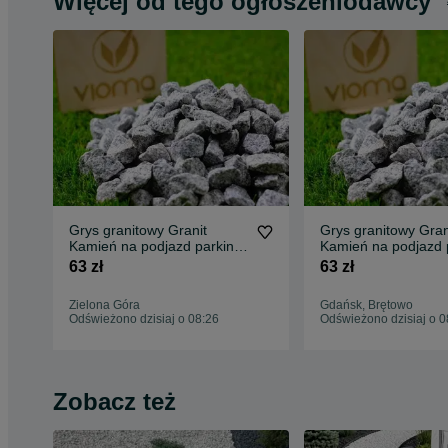
Więcej od tego ogłoszeniodawcy
Grys granitowy Granit
Grys granitowy Gran
Kamień na podjazd parking
Kamień na podjazd 
ogród Transport Tanio
ogród Transport Tan
63 zł
63 zł
Zielona Góra
Gdańsk, Brętowo
Odświeżono dzisiaj o 08:26
Odświeżono dzisiaj o 0
Zobacz też