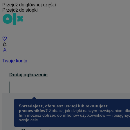
Przejdź do głównej części
Przejdź do stopki
Czat
Twoje konto
Dodaj ogłoszenie
Dla biznesu
opens in a new tab
Sprzedajesz, oferujesz usługi lub rekrutujesz
pracowników?
Zobacz, jak dzięki naszym rozwiązaniom dl
firm możesz dotrzeć do milionów użytkowników — i osiągną
swoje cele.