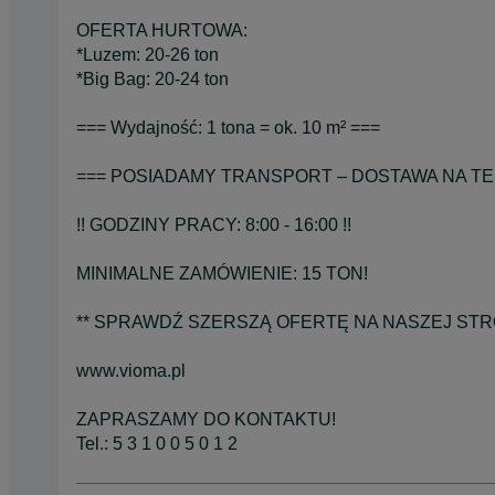
OFERTA HURTOWA:
*Luzem: 20-26 ton
*Big Bag: 20-24 ton
=== Wydajność: 1 tona = ok. 10 m² ===
=== POSIADAMY TRANSPORT – DOSTAWA NA TER
!! GODZINY PRACY: 8:00 - 16:00 !!
MINIMALNE ZAMÓWIENIE: 15 TON!
** SPRAWDŹ SZERSZĄ OFERTĘ NA NASZEJ STRO
www.vioma.pl
ZAPRASZAMY DO KONTAKTU!
Tel.: 5 3 1 0 0 5 0 1 2