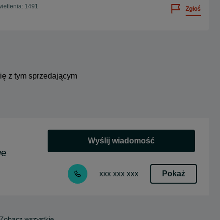
ietlenia: 1491
Zgłoś
się z tym sprzedającym
Wyślij wiadomość
we
Pokaż
xxx xxx xxx
Zobacz wszystkie