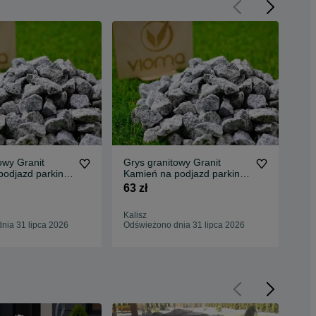
owy Granit
Grys granitowy Granit
Gry
podjazd parking
Kamień na podjazd parking
na 
port Tanio
ogród Transport Tanio
Tra
63 zł
75 
Kalisz
Byd
nia 31 lipca 2026
Odświeżono dnia 31 lipca 2026
Odś