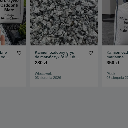
obne
Kamień ozdobny grys
Kamień ozd
 od
dalmatyńczyk 8/16 lub
marianna
16/22 nie otoczak
280 zł
350 zł
Włocławek
Płock
03 sierpnia 2026
03 sierpnia 2