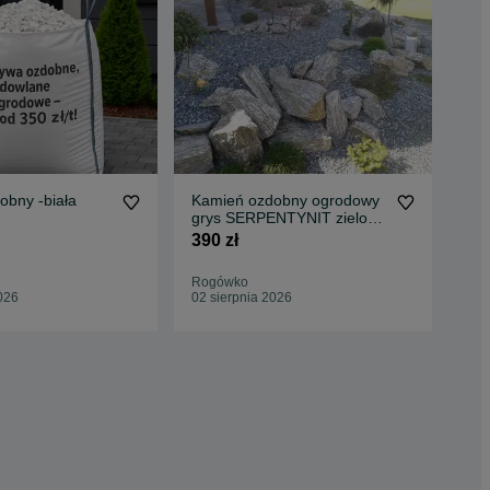
obny -biała
Kamień ozdobny ogrodowy
Bia
grys SERPENTYNIT zielono
GR
niebieski
Śni
390 zł
45 
Oto
Rogówko
Pło
026
02 sierpnia 2026
02 