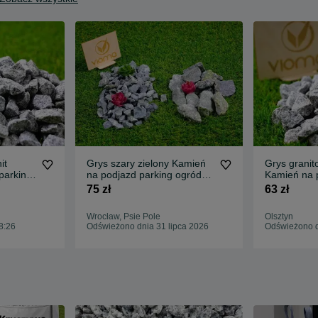
it
Grys szary zielony Kamień
Grys granit
parking
na podjazd parking ogród
Kamień na 
io
Transport Tanio
ogród Trans
75 zł
63 zł
Wrocław, Psie Pole
Olsztyn
8:26
Odświeżono dnia 31 lipca 2026
Odświeżono d