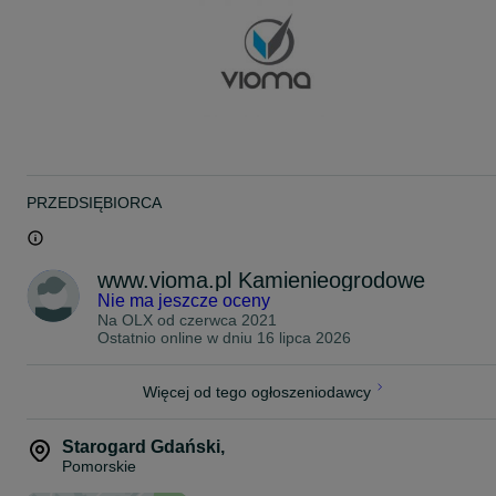
** SPRAWDŹ SZERSZĄ OFERTĘ NA NASZEJ STRONIE: **
www.vioma.pl
ZAPRASZAMY DO KONTAKTU!
Tel.: 5 3 1 0 0 5 0 1 2
PRZEDSIĘBIORCA
www.vioma.pl Kamienieogrodowe
Nie ma jeszcze oceny
Na OLX od
czerwca 2021
Ostatnio online w dniu 16 lipca 2026
Więcej od tego ogłoszeniodawcy
Starogard Gdański
,
Pomorskie