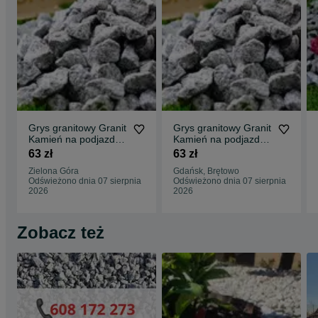
Grys granitowy Granit
Grys granitowy Granit
Kamień na podjazd
Kamień na podjazd
parking ogród
parking ogród
63 zł
63 zł
Transport Tanio
Transport Tanio
Zielona Góra
Gdańsk, Brętowo
Odświeżono dnia 07 sierpnia
Odświeżono dnia 07 sierpnia
2026
2026
Zobacz też