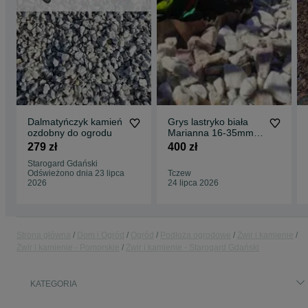
Dalmatyńczyk kamień
Grys lastryko biała
ozdobny do ogrodu
Marianna 16-35mm
biały kamień ozdobny
279 zł
400 zł
jasny
Starogard Gdański
Odświeżono dnia 23 lipca
Tczew
2026
24 lipca 2026
Strona główna
Dom i Ogród
Ogród
Podłoża ogrodowe
Żwir i kamienie
Żwir i kamienie - Pomorskie
Żwir i kamienie - Starogard Gdański
KATEGORIA