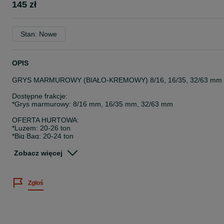
145 zł
Stan: Nowe
OPIS
GRYS MARMUROWY (BIAŁO-KREMOWY) 8/16, 16/35, 32/63 mm
Dostępne frakcje:
*Grys marmurowy: 8/16 mm, 16/35 mm, 32/63 mm
OFERTA HURTOWA:
*Luzem: 20-26 ton
*Big Bag: 20-24 ton
=== Wydajność: 1 tona = ok. 10 m² ===
Zobacz więcej
=== POSIADAMY TRANSPORT – DOSTAWA NA TERENIE CAŁEG
KRAJU I ZA GRANICĘ! ===
Zgłoś
!! GODZINY PRACY: 8:00 - 16:00 !!
MINIMALNE ZAMÓWIENIE: 15 TON!