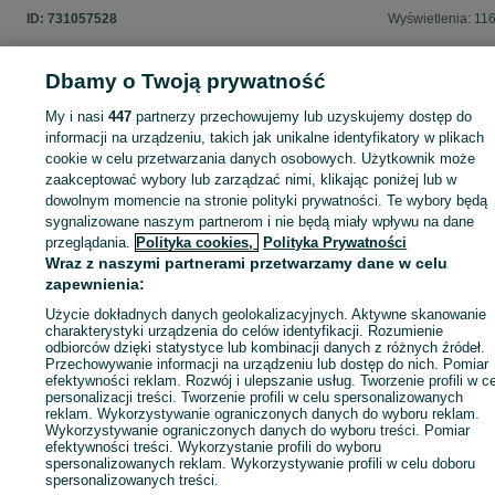
ID:
731057528
Wyświetlenia: 11
Dbamy o Twoją prywatność
My i nasi
447
partnerzy przechowujemy lub uzyskujemy dostęp do
Zaloguj się lub załóż konto na OLX, aby skontaktować się z t
informacji na urządzeniu, takich jak unikalne identyfikatory w plikach
sprzedającym
cookie w celu przetwarzania danych osobowych. Użytkownik może
zaakceptować wybory lub zarządzać nimi, klikając poniżej lub w
dowolnym momencie na stronie polityki prywatności. Te wybory będą
Zaloguj się / Załóż konto
sygnalizowane naszym partnerom i nie będą miały wpływu na dane
przeglądania.
Polityka cookies,
Polityka Prywatności
Wraz z naszymi partnerami przetwarzamy dane w celu
Zadzwoń / SMS
Wyślij wiadomość
zapewnienia:
Użycie dokładnych danych geolokalizacyjnych. Aktywne skanowanie
charakterystyki urządzenia do celów identyfikacji. Rozumienie
odbiorców dzięki statystyce lub kombinacji danych z różnych źródeł.
Przechowywanie informacji na urządzeniu lub dostęp do nich. Pomiar
efektywności reklam. Rozwój i ulepszanie usług. Tworzenie profili w c
personalizacji treści. Tworzenie profili w celu spersonalizowanych
reklam. Wykorzystywanie ograniczonych danych do wyboru reklam.
Wykorzystywanie ograniczonych danych do wyboru treści. Pomiar
efektywności treści. Wykorzystanie profili do wyboru
spersonalizowanych reklam. Wykorzystywanie profili w celu doboru
spersonalizowanych treści.