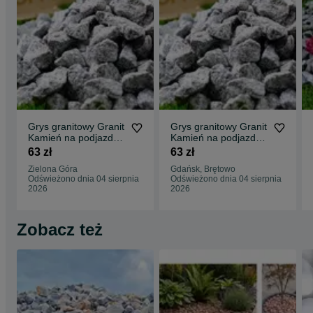
Grys granitowy Granit
Grys granitowy Granit
Kamień na podjazd
Kamień na podjazd
parking ogród
parking ogród
63 zł
63 zł
Transport Tanio
Transport Tanio
Zielona Góra
Gdańsk, Brętowo
Odświeżono dnia 04 sierpnia
Odświeżono dnia 04 sierpnia
2026
2026
Zobacz też