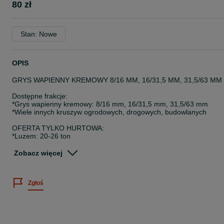
80 zł
Stan: Nowe
OPIS
GRYS WAPIENNY KREMOWY 8/16 MM, 16/31,5 MM, 31,5/63 MM
Dostępne frakcje:
*Grys wapienny kremowy: 8/16 mm, 16/31,5 mm, 31,5/63 mm
*Wiele innych kruszyw ogrodowych, drogowych, budowlanych
OFERTA TYLKO HURTOWA:
*Luzem: 20-26 ton
=== Wydajność: 1 tona = ok. 10 m² ===
Zobacz więcej
=== POSIADAMY TRANSPORT – DOSTAWA NA TERENIE CAŁEG
KRAJU I ZA GRANICĘ! ===
Zgłoś
!! GODZINY PRACY: 8:00 - 16:00 !!
MINIMALNE ZAMÓWIENIE: 15 TON!