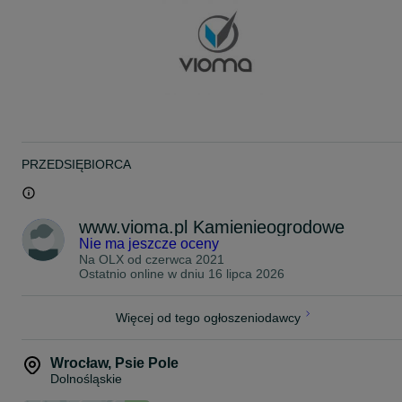
** SPRAWDŹ SZERSZĄ OFERTĘ NA NASZEJ STRONIE: **
www.vioma.pl
ZAPRASZAMY DO KONTAKTU!
Tel.: 5 3 1 0 0 5 0 1 2
PRZEDSIĘBIORCA
www.vioma.pl Kamienieogrodowe
Nie ma jeszcze oceny
Na OLX od
czerwca 2021
Ostatnio online w dniu 16 lipca 2026
Więcej od tego ogłoszeniodawcy
Wrocław
,
Psie Pole
Dolnośląskie