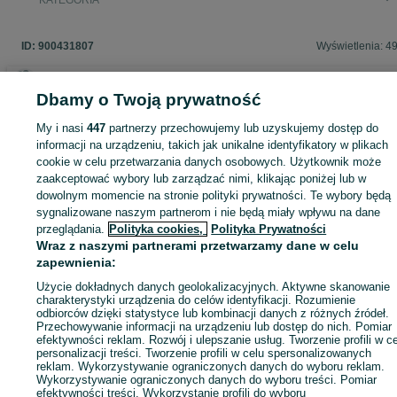
KATEGORIA
ID:
900431807
Wyświetlenia: 4
Dbamy o Twoją prywatność
Zaloguj się lub załóż konto na OLX, aby skontaktować się z t
My i nasi
447
partnerzy przechowujemy lub uzyskujemy dostęp do
sprzedającym
informacji na urządzeniu, takich jak unikalne identyfikatory w plikach
cookie w celu przetwarzania danych osobowych. Użytkownik może
zaakceptować wybory lub zarządzać nimi, klikając poniżej lub w
dowolnym momencie na stronie polityki prywatności. Te wybory będą
Zaloguj się / Załóż konto
sygnalizowane naszym partnerom i nie będą miały wpływu na dane
przeglądania.
Polityka cookies,
Polityka Prywatności
Wraz z naszymi partnerami przetwarzamy dane w celu
Zadzwoń / SMS
Wyślij wiadomość
zapewnienia:
Użycie dokładnych danych geolokalizacyjnych. Aktywne skanowanie
charakterystyki urządzenia do celów identyfikacji. Rozumienie
odbiorców dzięki statystyce lub kombinacji danych z różnych źródeł.
Przechowywanie informacji na urządzeniu lub dostęp do nich. Pomiar
efektywności reklam. Rozwój i ulepszanie usług. Tworzenie profili w c
personalizacji treści. Tworzenie profili w celu spersonalizowanych
reklam. Wykorzystywanie ograniczonych danych do wyboru reklam.
Wykorzystywanie ograniczonych danych do wyboru treści. Pomiar
efektywności treści. Wykorzystanie profili do wyboru