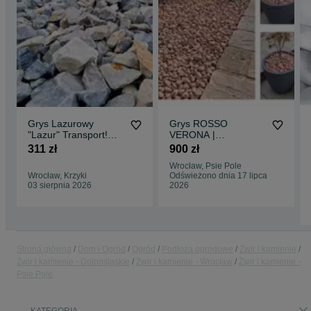
Grys Lazurowy
Grys ROSSO
"Lazur" Transport!
VERONA |
Kruszywa Ogrodowe
Marmurowy kamień
311 zł
900 zł
ozdobny,
Wrocław, Psie Pole
pomarańczowo-
Wrocław, Krzyki
Odświeżono dnia 17 lipca
czerwony
03 sierpnia 2026
2026
Strona główna
Dom i Ogród
Ogród
Podłoża ogrodowe
Żwir i kamienie
Żwir i kamienie - Dolnośląskie
Żwir i kamienie - Wrocław
Żwir i kamienie -
Psie Pole