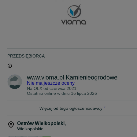
!~! GODZINY PRACY: 8:00 - 16:00 !~!
*MINIMALNE ZAMÓWIENIE: 15 TON!
** SPRAWDŹ SZERSZĄ OFERTĘ NA NASZEJ STRONIE: **
www.vioma.pl
ZAPRASZAMY DO KONTAKTU!
Tel.: 5 3 1 0 0 5 0 1 2
PRZEDSIĘBIORCA
www.vioma.pl Kamienieogrodowe
Nie ma jeszcze oceny
Na OLX od
czerwca 2021
Ostatnio online w dniu 16 lipca 2026
Więcej od tego ogłoszeniodawcy
Ostrów Wielkopolski
,
Wielkopolskie