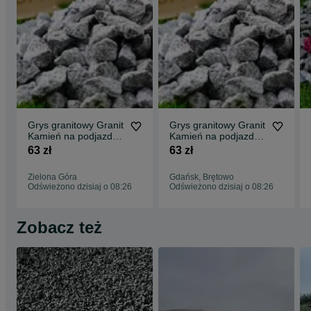
Grys granitowy Granit
Grys granitowy Granit
Kamień na podjazd
Kamień na podjazd
parking ogród
parking ogród
63 zł
63 zł
Transport Tanio
Transport Tanio
Zielona Góra
Gdańsk, Brętowo
Odświeżono dzisiaj o 08:26
Odświeżono dzisiaj o 08:26
Zobacz też