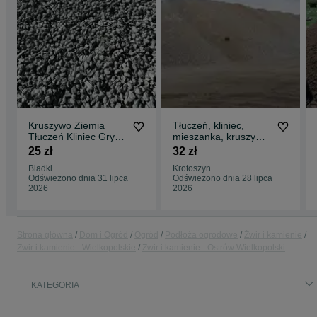
Kruszywo Ziemia
Tłuczeń, kliniec,
Tłuczeń Kliniec Grysy
mieszanka, kruszywa,
Piach Frez Granit
granit grys z dostawą
25 zł
32 zł
Kamień Gruz
Krotoszyn
Biadki
Krotoszyn
Odświeżono dnia 31 lipca
Odświeżono dnia 28 lipca
2026
2026
Strona główna
Dom i Ogród
Ogród
Podłoża ogrodowe
Żwir i kamienie
Żwir i kamienie - Wielkopolskie
Żwir i kamienie - Ostrów Wielkopolski
KATEGORIA