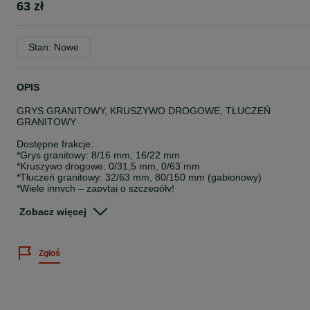
63 zł
Stan: Nowe
OPIS
GRYS GRANITOWY, KRUSZYWO DROGOWE, TŁUCZEŃ
GRANITOWY
Dostępne frakcje:
*Grys granitowy: 8/16 mm, 16/22 mm
*Kruszywo drogowe: 0/31,5 mm, 0/63 mm
*Tłuczeń granitowy: 32/63 mm, 80/150 mm (gabionowy)
*Wiele innych – zapytaj o szczegóły!
**OFERTA HURTOWA**:
Zobacz więcej
*Luzem: 15-26 ton
*Big Bag: 20-24 ton
Zgłoś
===Wydajność: 1 tona = ok. 10 m²==
=== POSIADAMY TRANSPORT – DOSTAWA NA TERENIE CAŁEG
KRAJU I ZA GRANICĘ! ==