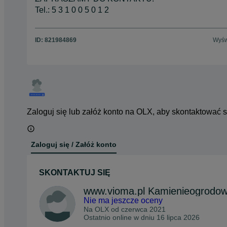
Tel.: 5 3 1 0 0 5 0 1 2
ID:
821984869
Wyśw
Zaloguj się lub załóż konto na OLX, aby skontaktować 
Zaloguj się / Załóż konto
SKONTAKTUJ SIĘ
www.vioma.pl Kamienieogrodo
Nie ma jeszcze oceny
Na OLX od
czerwca 2021
Ostatnio online w dniu 16 lipca 2026