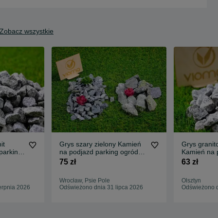
Zobacz wszystkie
it
Grys szary zielony Kamień
Grys granit
parking
na podjazd parking ogród
Kamień na 
io
Transport Tanio
ogród Trans
75 zł
63 zł
Wrocław, Psie Pole
Olsztyn
erpnia 2026
Odświeżono dnia 31 lipca 2026
Odświeżono d