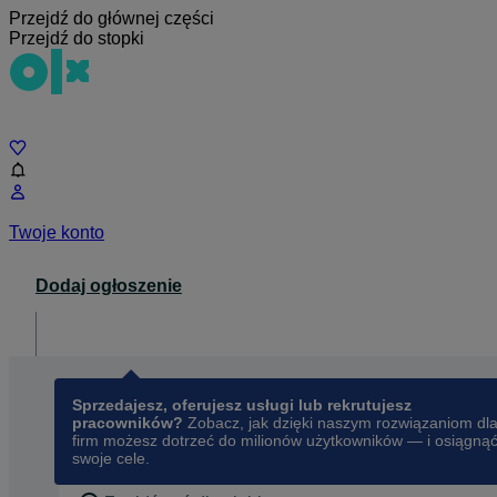
Przejdź do głównej części
Przejdź do stopki
Czat
Twoje konto
Dodaj ogłoszenie
Dla biznesu
opens in a new tab
Sprzedajesz, oferujesz usługi lub rekrutujesz
pracowników?
Zobacz, jak dzięki naszym rozwiązaniom dl
firm możesz dotrzeć do milionów użytkowników — i osiągną
swoje cele.