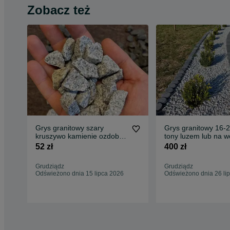
Zobacz też
Grys granitowy szary
Grys granitowy 16-
kruszywo kamienie ozdobne
tony luzem lub na w
kamień ogrodowy ziemia
20kg 12zl
52 zł
400 zł
Grudziądz
Grudziądz
Odświeżono dnia 15 lipca 2026
Odświeżono dnia 26 li