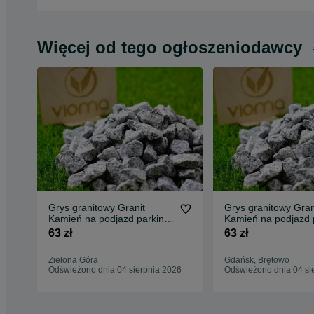
Więcej od tego ogłoszeniodawcy
Grys granitowy Granit
Grys granitowy Gran
Kamień na podjazd parking
Kamień na podjazd 
ogród Transport Tanio
ogród Transport Tan
63 zł
63 zł
Zielona Góra
Gdańsk, Brętowo
Odświeżono dnia 04 sierpnia 2026
Odświeżono dnia 04 si