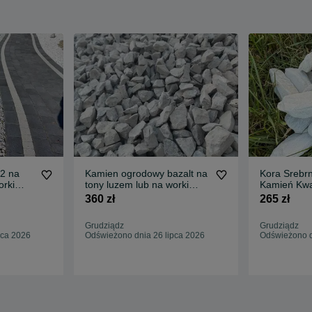
22 na
Kamien ogrodowy bazalt na
Kora Srebr
orki
tony luzem lub na worki
Kamień Kwa
20kg 12zl
360 zł
265 zł
Grudziądz
Grudziądz
pca 2026
Odświeżono dnia 26 lipca 2026
Odświeżono d