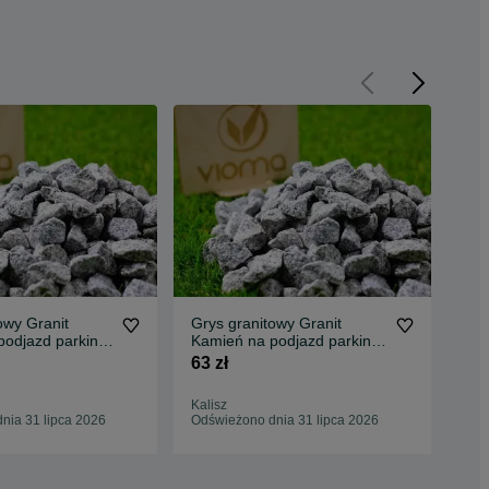
owy Granit
Grys granitowy Granit
Gry
podjazd parking
Kamień na podjazd parking
na 
port Tanio
ogród Transport Tanio
Tra
63 zł
75 
Kalisz
Byd
nia 31 lipca 2026
Odświeżono dnia 31 lipca 2026
Odś