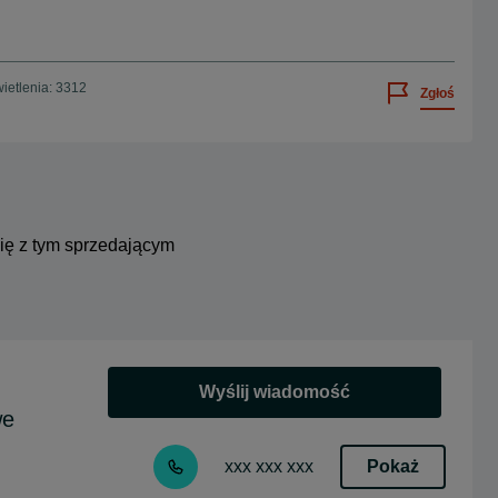
ietlenia: 3312
Zgłoś
się z tym sprzedającym
Wyślij wiadomość
we
Pokaż
xxx xxx xxx