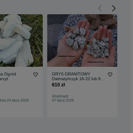
na Ogród
GRYS GRANITOWY
CAP
rcyt
Dalmatyńczyk 16-22 lub 8-
sez
16 Kurier Gratis
610 zł
400
Grudziądz
Gru
nia 24 lipca 2026
07 lipca 2026
Odś