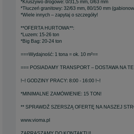
*Kruszywo drogowe: 0/31,5 mm, 0/63 mm
*Tłuczeń granitowy: 32/63 mm, 80/150 mm (gabionow
*Wiele innych – zapytaj o szczegóły!
**OFERTA HURTOWA**:
*Luzem: 15-26 ton
*Big Bag: 20-24 ton
===Wydajność: 1 tona = ok. 10 m²==
=== POSIADAMY TRANSPORT – DOSTAWA NA TER
!~! GODZINY PRACY: 8:00 - 16:00 !~!
*MINIMALNE ZAMÓWIENIE: 15 TON!
** SPRAWDŹ SZERSZĄ OFERTĘ NA NASZEJ STRO
www.vioma.pl
ZAPRASZAMY DO KONTAKTU!