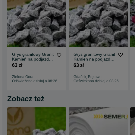
Grys granitowy Granit
Grys granitowy Granit
Kamień na podjazd
Kamień na podjazd
parking ogród
parking ogród
63 zł
63 zł
Transport Tanio
Transport Tanio
Zielona Góra
Gdańsk, Brętowo
Odświeżono dzisiaj o 08:26
Odświeżono dzisiaj o 08:26
Zobacz też