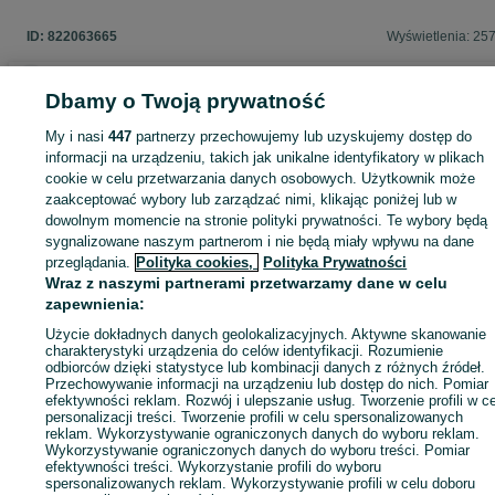
ID:
822063665
Wyświetlenia: 25
Dbamy o Twoją prywatność
Zaloguj się lub załóż konto na OLX, aby skontaktować się z t
My i nasi
447
partnerzy przechowujemy lub uzyskujemy dostęp do
sprzedającym
informacji na urządzeniu, takich jak unikalne identyfikatory w plikach
cookie w celu przetwarzania danych osobowych. Użytkownik może
zaakceptować wybory lub zarządzać nimi, klikając poniżej lub w
dowolnym momencie na stronie polityki prywatności. Te wybory będą
Zaloguj się / Załóż konto
sygnalizowane naszym partnerom i nie będą miały wpływu na dane
przeglądania.
Polityka cookies,
Polityka Prywatności
Wraz z naszymi partnerami przetwarzamy dane w celu
Zadzwoń / SMS
Wyślij wiadomość
zapewnienia:
Użycie dokładnych danych geolokalizacyjnych. Aktywne skanowanie
charakterystyki urządzenia do celów identyfikacji. Rozumienie
odbiorców dzięki statystyce lub kombinacji danych z różnych źródeł.
Przechowywanie informacji na urządzeniu lub dostęp do nich. Pomiar
efektywności reklam. Rozwój i ulepszanie usług. Tworzenie profili w c
personalizacji treści. Tworzenie profili w celu spersonalizowanych
reklam. Wykorzystywanie ograniczonych danych do wyboru reklam.
Wykorzystywanie ograniczonych danych do wyboru treści. Pomiar
efektywności treści. Wykorzystanie profili do wyboru
spersonalizowanych reklam. Wykorzystywanie profili w celu doboru