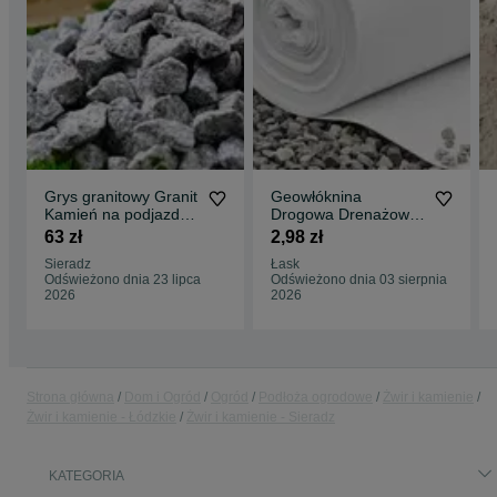
Grys granitowy Granit
Geowłóknina
Kamień na podjazd
Drogowa Drenażowa
parking ogród
pod Kostkę Bruk
63 zł
2,98 zł
Transport Tanio
Kruszywo Kratkę 2m
Sieradz
Łask
3m 4m
Odświeżono dnia 23 lipca
Odświeżono dnia 03 sierpnia
2026
2026
Strona główna
Dom i Ogród
Ogród
Podłoża ogrodowe
Żwir i kamienie
Żwir i kamienie - Łódzkie
Żwir i kamienie - Sieradz
KATEGORIA