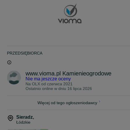
MINIMALNE ZAMÓWIENIE: 15 TON!
** SPRAWDŹ SZERSZĄ OFERTĘ NA NASZEJ STRONIE: **
www.vioma.pl
ZAPRASZAMY DO KONTAKTU!
Tel.: 5 3 1 0 0 5 0 1 2
PRZEDSIĘBIORCA
www.vioma.pl Kamienieogrodowe
Nie ma jeszcze oceny
Na OLX od
czerwca 2021
Ostatnio online w dniu 16 lipca 2026
Więcej od tego ogłoszeniodawcy
Sieradz
,
Łódzkie