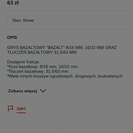
63 zł
Stan: Nowe
OPIS
GRYS BAZALTOWY "BAZALT" 8/16 MM, 16/22 MM ORAZ
TŁUCZEŃ BAZALTOWY 31,5/63 MM
Dostępne frakcje:
*Grys bazaltowy: 8/16 mm, 16/22 mm
*Tłuczeń bazaltowy: 31,5/63 mm
*Wiele innych kruszyw ogrodowych, drogowych, budowlanych
OFERTA HURTOWA:
*Luzem: 20-26 ton
Zobacz więcej
*Big Bag: 20-24 ton
=== Wydajność: 1 tona = ok. 10 m² ===
Zgłoś
=== POSIADAMY TRANSPORT – DOSTAWA NA TERENIE CAŁEG
KRAJU I ZA GRANICĘ! ===
!! GODZINY PRACY: 8:00 - 16:00 !!