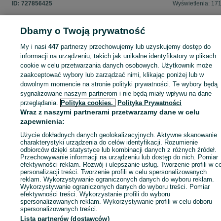
ID:
727856425
Wyświetlenia: 17
Dbamy o Twoją prywatność
My i nasi
447
partnerzy przechowujemy lub uzyskujemy dostęp do
Zaloguj się lub załóż konto na OLX, aby skontaktować się z t
informacji na urządzeniu, takich jak unikalne identyfikatory w plikach
sprzedającym
cookie w celu przetwarzania danych osobowych. Użytkownik może
zaakceptować wybory lub zarządzać nimi, klikając poniżej lub w
dowolnym momencie na stronie polityki prywatności. Te wybory będą
Zaloguj się / Załóż konto
sygnalizowane naszym partnerom i nie będą miały wpływu na dane
przeglądania.
Polityka cookies,
Polityka Prywatności
Wraz z naszymi partnerami przetwarzamy dane w celu
Zadzwoń / SMS
Wyślij wiadomość
zapewnienia:
Użycie dokładnych danych geolokalizacyjnych. Aktywne skanowanie
charakterystyki urządzenia do celów identyfikacji. Rozumienie
odbiorców dzięki statystyce lub kombinacji danych z różnych źródeł.
Przechowywanie informacji na urządzeniu lub dostęp do nich. Pomiar
efektywności reklam. Rozwój i ulepszanie usług. Tworzenie profili w c
personalizacji treści. Tworzenie profili w celu spersonalizowanych
reklam. Wykorzystywanie ograniczonych danych do wyboru reklam.
Wykorzystywanie ograniczonych danych do wyboru treści. Pomiar
efektywności treści. Wykorzystanie profili do wyboru
spersonalizowanych reklam. Wykorzystywanie profili w celu doboru
spersonalizowanych treści.
Lista partnerów (dostawców)