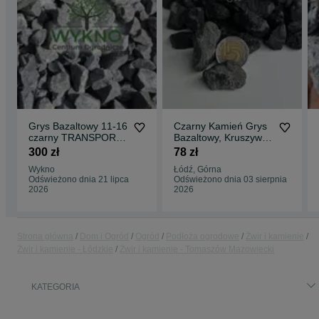
Grys Bazaltowy 11-16
Czarny Kamień Grys
czarny TRANSPORT
Bazaltowy, Kruszywo
wywrotką! Kamień
Ozdobne do Ogrodu i
300 zł
78 zł
ogrodowy
Parking!
Wykno
Łódź, Górna
Odświeżono dnia 21 lipca
Odświeżono dnia 03 sierpnia
2026
2026
Strona główna
Dom i Ogród
Ogród
Podłoża ogrodowe
Żwir i kamienie
Żwir i kamienie - Łódzkie
Żwir i kamienie - Tomaszów Mazowiecki
KATEGORIA