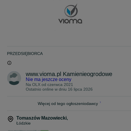
MINIMALNE ZAMÓWIENIE: 15 TON!
** SPRAWDŹ SZERSZĄ OFERTĘ NA NASZEJ STRONIE: **
www.vioma.pl
ZAPRASZAMY DO KONTAKTU!
Tel.: 5 3 1 0 0 5 0 1 2
PRZEDSIĘBIORCA
www.vioma.pl Kamienieogrodowe
Nie ma jeszcze oceny
Na OLX od
czerwca 2021
Ostatnio online w dniu 16 lipca 2026
Więcej od tego ogłoszeniodawcy
Tomaszów Mazowiecki
,
Łódzkie