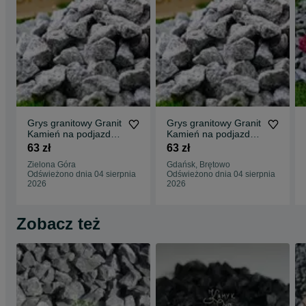
Grys granitowy Granit
Grys granitowy Granit
Kamień na podjazd
Kamień na podjazd
parking ogród
parking ogród
63 zł
63 zł
Transport Tanio
Transport Tanio
Zielona Góra
Gdańsk, Brętowo
Odświeżono dnia 04 sierpnia
Odświeżono dnia 04 sierpnia
2026
2026
Zobacz też