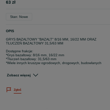
63 zł
Stan: Nowe
OPIS
GRYS BAZALTOWY "BAZALT" 8/16 MM, 16/22 MM ORAZ
TŁUCZEŃ BAZALTOWY 31,5/63 MM
Dostępne frakcje:
*Grys bazaltowy: 8/16 mm, 16/22 mm
*Tłuczeń bazaltowy: 31,5/63 mm
*Wiele innych kruszyw ogrodowych, drogowych, budowlanych
OFERTA HURTOWA:
*Luzem: 20-26 ton
Zobacz więcej
*Big Bag: 20-24 ton
=== Wydajność: 1 tona = ok. 10 m² ===
Zgłoś
=== POSIADAMY TRANSPORT – DOSTAWA NA TERENIE CAŁEG
KRAJU I ZA GRANICĘ! ===
!! GODZINY PRACY: 8:00 - 16:00 !!