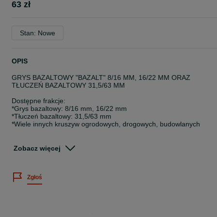
63 zł
Stan: Nowe
OPIS
GRYS BAZALTOWY "BAZALT" 8/16 MM, 16/22 MM ORAZ
TŁUCZEŃ BAZALTOWY 31,5/63 MM
Dostępne frakcje:
*Grys bazaltowy: 8/16 mm, 16/22 mm
*Tłuczeń bazaltowy: 31,5/63 mm
*Wiele innych kruszyw ogrodowych, drogowych, budowlanych
OFERTA HURTOWA:
*Luzem: 20-26 ton
Zobacz więcej
*Big Bag: 20-24 ton
=== Wydajność: 1 tona = ok. 10 m² ===
Zgłoś
=== POSIADAMY TRANSPORT – DOSTAWA NA TERENIE CAŁEG
KRAJU I ZA GRANICĘ! ===
!! GODZINY PRACY: 8:00 - 16:00 !!