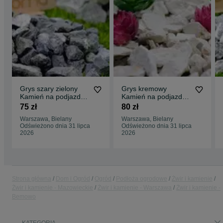
Grys szary zielony
Grys kremowy
Kamień na podjazd
Kamień na podjazd
parking ogród
parking ogród
75 zł
80 zł
Transport Tanio
Transport Tanio
Warszawa, Bielany
Warszawa, Bielany
Odświeżono dnia 31 lipca
Odświeżono dnia 31 lipca
2026
2026
Strona główna
Dom i Ogród
Ogród
Podłoża ogrodowe
Żwir i kamienie
Żwir i kamienie - Mazowieckie
Żwir i kamienie - Warszawa
Żwir i kamienie -
Bemowo