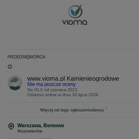
MINIMALNE ZAMÓWIENIE: 15 TON!
** SPRAWDŹ SZERSZĄ OFERTĘ NA NASZEJ STRONIE: **
www.vioma.pl
ZAPRASZAMY DO KONTAKTU!
Tel.: 5 3 1 0 0 5 0 1 2
PRZEDSIĘBIORCA
www.vioma.pl Kamienieogrodowe
Nie ma jeszcze oceny
Na OLX od
czerwca 2021
Ostatnio online w dniu 16 lipca 2026
Więcej od tego ogłoszeniodawcy
Warszawa
,
Bemowo
Mazowieckie