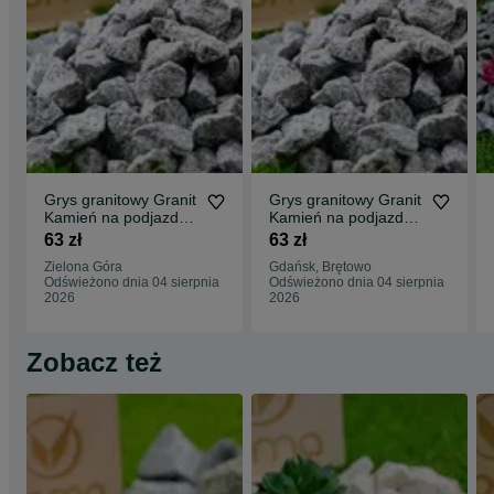
Grys granitowy Granit
Grys granitowy Granit
Kamień na podjazd
Kamień na podjazd
parking ogród
parking ogród
63 zł
63 zł
Transport Tanio
Transport Tanio
Zielona Góra
Gdańsk, Brętowo
Odświeżono dnia 04 sierpnia
Odświeżono dnia 04 sierpnia
2026
2026
Zobacz też