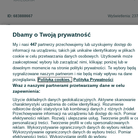
KATEGORIA
ID:
683888667
Wyświetlenia: 23
Dbamy o Twoją prywatność
Zaloguj się lub załóż konto na OLX, aby skontaktować się z t
My i nasi
447
partnerzy przechowujemy lub uzyskujemy dostęp do
sprzedającym
informacji na urządzeniu, takich jak unikalne identyfikatory w plikach
cookie w celu przetwarzania danych osobowych. Użytkownik może
zaakceptować wybory lub zarządzać nimi, klikając poniżej lub w
dowolnym momencie na stronie polityki prywatności. Te wybory będą
Zaloguj się / Załóż konto
sygnalizowane naszym partnerom i nie będą miały wpływu na dane
przeglądania.
Polityka cookies,
Polityka Prywatności
Wraz z naszymi partnerami przetwarzamy dane w celu
Zadzwoń / SMS
Wyślij wiadomość
zapewnienia:
Użycie dokładnych danych geolokalizacyjnych. Aktywne skanowanie
charakterystyki urządzenia do celów identyfikacji. Rozumienie
odbiorców dzięki statystyce lub kombinacji danych z różnych źródeł.
Przechowywanie informacji na urządzeniu lub dostęp do nich. Pomiar
efektywności reklam. Rozwój i ulepszanie usług. Tworzenie profili w c
personalizacji treści. Tworzenie profili w celu spersonalizowanych
reklam. Wykorzystywanie ograniczonych danych do wyboru reklam.
Wykorzystywanie ograniczonych danych do wyboru treści. Pomiar
efektywności treści. Wykorzystanie profili do wyboru