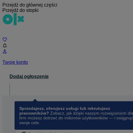
Przejdź do głównej części
Przejdź do stopki
Czat
Twoje konto
Dodaj ogłoszenie
Dla biznesu
opens in a new tab
Sprzedajesz, oferujesz usługi lub rekrutujesz
pracowników?
Zobacz, jak dzięki naszym rozwiązaniom dl
firm możesz dotrzeć do milionów użytkowników — i osiągną
swoje cele.