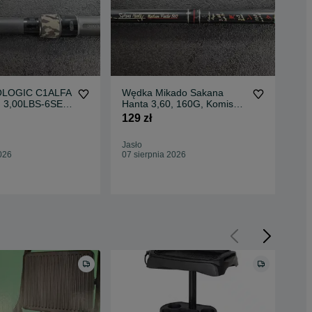
OLOGIC C1ALFA
Wędka Mikado Sakana
Wę
, 3,00LBS-6SEC,
Hanta 3,60, 160G, Komis
420
o Czackiego
Jasło Czackiego
Cza
129 zł
179
190
Jasło
Oc
026
07 sierpnia 2026
Jas
07 