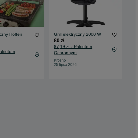
yczny Hoffen
Grill elektryczny 2000 W
Gri
80 zł
80 
87,19 zł z Pakietem
87,
Pakietem
Ochronnym
Oc
Krosno
Rze
25 lipca 2026
25 