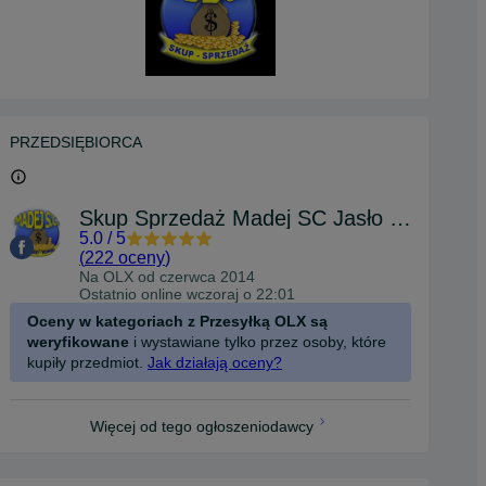
PRZEDSIĘBIORCA
Skup Sprzedaż Madej SC Jasło Czackiego
5.0
/
5
(
222 oceny
)
Na OLX od
czerwca 2014
Ostatnio online wczoraj o 22:01
Oceny w kategoriach z Przesyłką OLX są
weryfikowane
i wystawiane tylko przez osoby, które
kupiły przedmiot.
Jak działają oceny?
Więcej od tego ogłoszeniodawcy