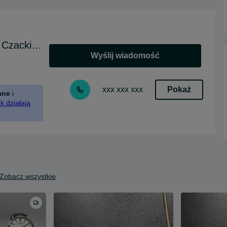
Skup Sprzedaż Madej SC Jasło Czackiego
Wyślij wiadomość
Pokaż
xxx xxx xxx
ane
i
k działają
Zobacz wszystkie