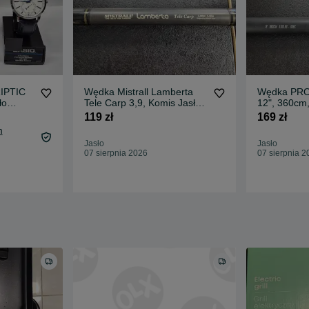
IPTIC
Wędka Mistrall Lamberta
Wędka PR
ło
Tele Carp 3,9, Komis Jasło
12", 360cm
Czackiego
Komis Jasł
119 zł
169 zł
m
Jasło
Jasło
07 sierpnia 2026
07 sierpnia 2