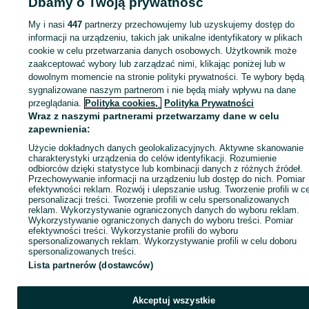
rowerów z tarczami hamulcowymi
Dbamy o Twoją prywatność
Strona główna
Motoryzacja
Części samochodowe
Osobowe
Osobowe -
rowerów elektrycznych
Śląskie
Osobowe - Rybnik
Certyfikat
My i nasi
447
partnerzy przechowujemy lub uzyskujemy dostęp do
City Crash
informacji na urządzeniu, takich jak unikalne identyfikatory w plikach
TÜV
cookie w celu przetwarzania danych osobowych. Użytkownik może
KATEGORIA
zaakceptować wybory lub zarządzać nimi, klikając poniżej lub w
dowolnym momencie na stronie polityki prywatności. Te wybory będą
ID:
603594422
Wyświetlenia: 41
sygnalizowane naszym partnerom i nie będą miały wpływu na dane
przeglądania.
Polityka cookies,
Polityka Prywatności
Wraz z naszymi partnerami przetwarzamy dane w celu
Zadzwoń / SMS
Wyślij wiadomość
zapewnienia:
Użycie dokładnych danych geolokalizacyjnych. Aktywne skanowanie
charakterystyki urządzenia do celów identyfikacji. Rozumienie
odbiorców dzięki statystyce lub kombinacji danych z różnych źródeł.
Przechowywanie informacji na urządzeniu lub dostęp do nich. Pomiar
efektywności reklam. Rozwój i ulepszanie usług. Tworzenie profili w c
personalizacji treści. Tworzenie profili w celu spersonalizowanych
reklam. Wykorzystywanie ograniczonych danych do wyboru reklam.
Wykorzystywanie ograniczonych danych do wyboru treści. Pomiar
efektywności treści. Wykorzystanie profili do wyboru
spersonalizowanych reklam. Wykorzystywanie profili w celu doboru
spersonalizowanych treści.
Lista partnerów (dostawców)
Akceptuj wszystkie