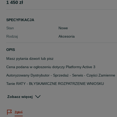
1 450 zł
SPECYFIKACJA
Stan
Nowe
Rodzaj
Akcesoria
OPIS
Masz pytania dzwoń lub pisz
Cena podana w ogłoszeniu dotyczy Platformy Active 3
Autoryzowany Dystrybutor - Sprzedaż - Serwis - Części Zamienne
Tanie RATY - BŁYSKAWICZNE ROZPATRZENIE WNIOSKU
KRYST - Bagażniki Rybnik - Największy wybór w regionie.
Zobacz więcej
BAGAŻNIKI - PRZYCZEPY
www.kryst.info.pl
Zgłoś