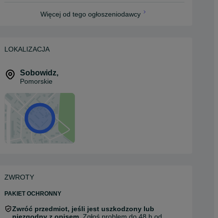
Więcej od tego ogłoszeniodawcy
LOKALIZACJA
Sobowidz
,
Pomorskie
ZWROTY
PAKIET OCHRONNY
Zwróć przedmiot, jeśli jest uszkodzony lub
niezgodny z opisem.
Zgłoś problem do 48 h od