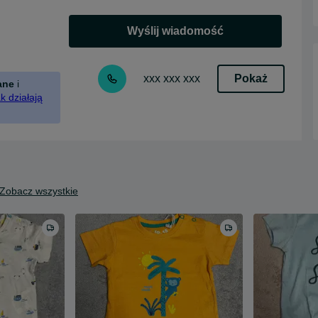
Wyślij wiadomość
Pokaż
xxx xxx xxx
ane
i
k działają
Zobacz wszystkie