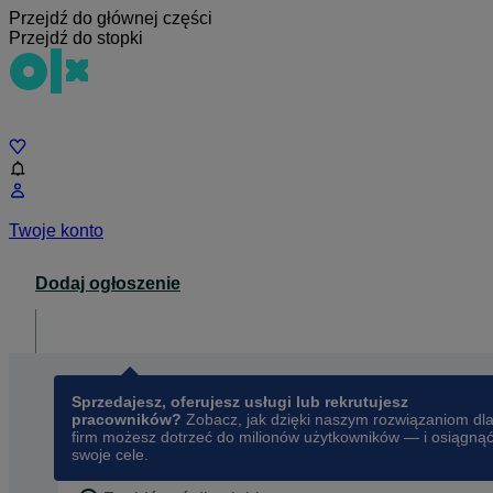
Przejdź do głównej części
Przejdź do stopki
Czat
Twoje konto
Dodaj ogłoszenie
Dla biznesu
opens in a new tab
Sprzedajesz, oferujesz usługi lub rekrutujesz
pracowników?
Zobacz, jak dzięki naszym rozwiązaniom dl
firm możesz dotrzeć do milionów użytkowników — i osiągną
swoje cele.