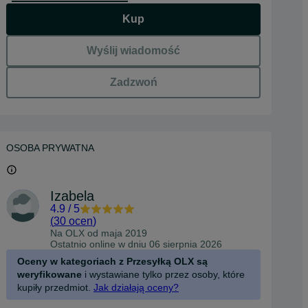
Kup
Wyślij wiadomość
Zadzwoń
OSOBA PRYWATNA
Izabela
4.9
/
5
(
30 ocen
)
Na OLX od
maja 2019
Ostatnio online w dniu 06 sierpnia 2026
Oceny w kategoriach z Przesyłką OLX są
weryfikowane
i wystawiane tylko przez osoby, które
kupiły przedmiot.
Jak działają oceny?