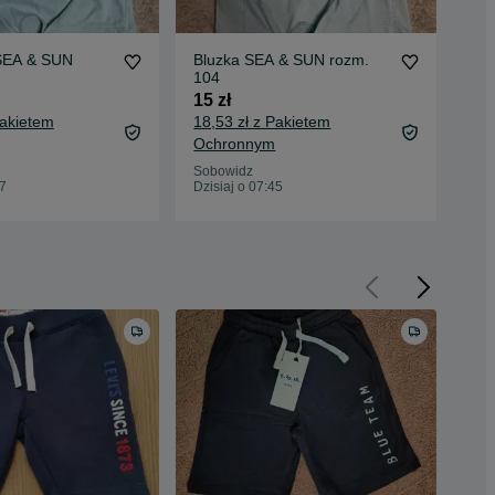
SEA & SUN
Bluzka SEA & SUN rozm.
Śli
104
15 
15 zł
18,
Pakietem
18,53 zł z Pakietem
Oc
Ochronnym
Sob
Dzis
Sobowidz
47
Dzisiaj o 07:45