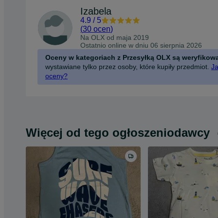
Izabela
4.9
/
5
(
30 ocen
)
Na OLX od
maja 2019
Ostatnio online w dniu 06 sierpnia 2026
Oceny w kategoriach z Przesyłką OLX są weryfikow
wystawiane tylko przez osoby, które kupiły przedmiot.
Ja
oceny?
Więcej od tego ogłoszeniodawcy