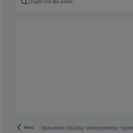
Wróć
Strona główna
Dla Dzieci
Odzież niemowlęca
Spodnie