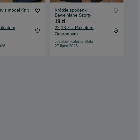
vis model Knit
Krótkie spodenki
Spo
Bawełniane Szorty
War
18 zł
15 
Pakietem
22,13 zł z Pakietem
19,
Ochronnym
Oc
Józefów, Kolonia Błota
Kra
026
27 lipca 2026
27 