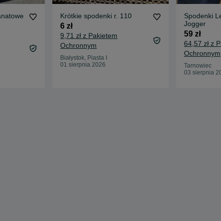
ranatowe
Krótkie spodenki r. 110
Spodenki Le
Jogger
6 zł
59 zł
9,71 zł z Pakietem
64,57 zł z 
Ochronnym
Ochronnym
Białystok, Piasta I
01 sierpnia 2026
Tarnowiec
03 sierpnia 2