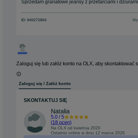
Sprzedam granatowe jeansy z przetarciami i dziurami,
ID:
940272864
Wyś
Zaloguj się lub załóż konto na OLX, aby skontaktować 
Zaloguj się / Załóż konto
SKONTAKTUJ SIĘ
Natalia
5.0
/
5
(
18 ocen
)
Na OLX od
kwietnia 2020
Ostatnio online w dniu 12 marca 2026