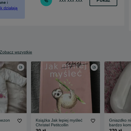
Pokaż
xxx xxx xxx
ane
i
k działają
Zobacz wszystkie