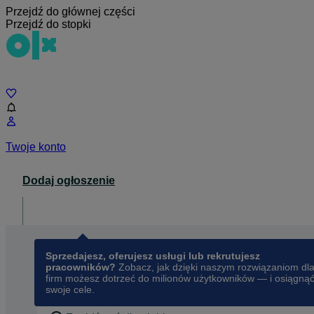
Przejdź do głównej części
Przejdź do stopki
Czat
Twoje konto
Dodaj ogłoszenie
Dla biznesu
opens in a new tab
Sprzedajesz, oferujesz usługi lub rekrutujesz
pracowników?
Zobacz, jak dzięki naszym rozwiązaniom dl
firm możesz dotrzeć do milionów użytkowników — i osiągną
swoje cele.