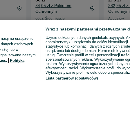
nezon
Książka Jak lepiej myśleć
Gniazdko n
Christel Petitcollin
bardzo kom
razem z dz
30 zł
270 zł
Wraz z naszymi partnerami przetwarzamy d
34,05 zł z Pakietem
282,95 zł z
Użycie dokładnych danych geolokalizacyjnych. A
Ochronnym
Ochronnym
macji na urządzeniu,
charakterystyki urządzenia do celów identyfikacji
ia danych osobowych.
Łódź, Śródmieście
Augustów
statystyce lub kombinacji danych z różnych źróde
06 sierpnia 2026
06 sierpnia 2
niżej lub w
urządzeniu lub dostęp do nich. Pomiar efektywnoś
sygnalizowane naszym
usług. Tworzenie profili w celu personalizacji treści
spersonalizowanych reklam. Wykorzystywanie og
kies,
Polityka
reklam. Wykorzystywanie ograniczonych danych d
efektywności treści. Wykorzystanie profili do wy
Wykorzystywanie profili w celu doboru spersonali
Lista partnerów (dostawców)