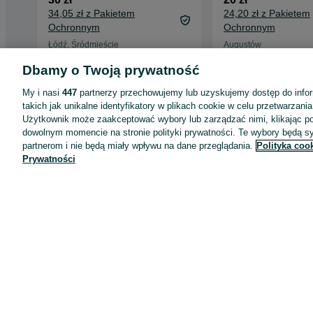
Książka Profil mordercy
Biały zimowy kombi
Paul Britton
dla dziecka ciepły
30 zł
20 zł
Dbamy o Twoją prywatność
34,05 zł z Pakietem
24,20 zł z Pakietem
Ochronnym
Ochronnym
My i nasi
447
partnerzy przechowujemy lub uzyskujemy dostęp do infor
takich jak unikalne identyfikatory w plikach cookie w celu przetwarzan
Łódź, Śródmieście
Augustów
06 sierpnia 2026
06 sierpnia 2026
Użytkownik może zaakceptować wybory lub zarządzać nimi, klikając po
dowolnym momencie na stronie polityki prywatności. Te wybory będą 
partnerom i nie będą miały wpływu na dane przeglądania.
Polityka coo
Prywatności
Zobacz też