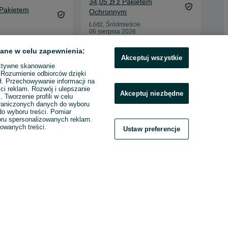
iemowlęce
Książka Kredziaż C.J. Tudor
Jas
fortowe rośnie
mar
30 zł
ieckiem
roz
29 
34,05 zł z Pakietem
ane w celu zapewnienia:
 Pakietem
33,
Akceptuj wszystkie
Ochronnym
ktywne skanowanie
Oc
Łódź, Śródmieście
. Rozumienie odbiorców dzięki
06 sierpnia 2026
Aug
ł. Przechowywanie informacji na
026
03 
ci reklam. Rozwój i ulepszanie
Akceptuj niezbędne
. Tworzenie profili w celu
raniczonych danych do wyboru
o wyboru treści. Pomiar
boru spersonalizowanych reklam.
zowanych treści.
Ustaw preferencje