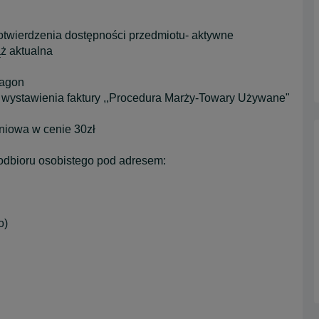
potwierdzenia dostępności przedmiotu- aktywne
ąż aktualna
ragon
 wystawienia faktury ,,Procedura Marży-Towary Używane"
aniowa w cenie 30zł
odbioru osobistego pod adresem:
o)