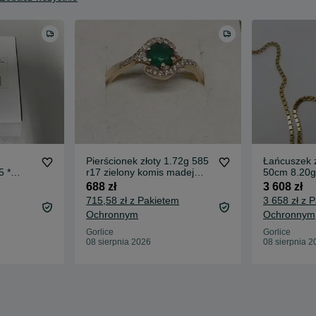
Pierścionek złoty 1.72g 585
Łańcuszek z
 *
r17 zielony komis madej
50cm 8.20g
e
gorlice
Gorlice
688 zł
3 608 zł
715,58 zł z Pakietem
3 658 zł z 
Ochronnym
Ochronnym
Gorlice
Gorlice
08 sierpnia 2026
08 sierpnia 2