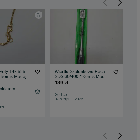
łoty 14k 585
Wiertło Szalunkowe Reca
Sta
 komis Madej
SDS 30/400 * Komis Madej
TH-
Gorlice
Gor
139 zł
599
Pakietem
Gorlice
Gor
07 sierpnia 2026
07 
026