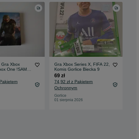
te Gra Xbox
Gra Xbox Series X, FIFA 22,
Gra
Xbox One !SAMA
Komis Gorlice Biecka 9
Mad
69 zł
59 
 Pakietem
74,92 zł z Pakietem
65,
Ochronnym
Oc
Gorlice
Gor
01 sierpnia 2026
19 