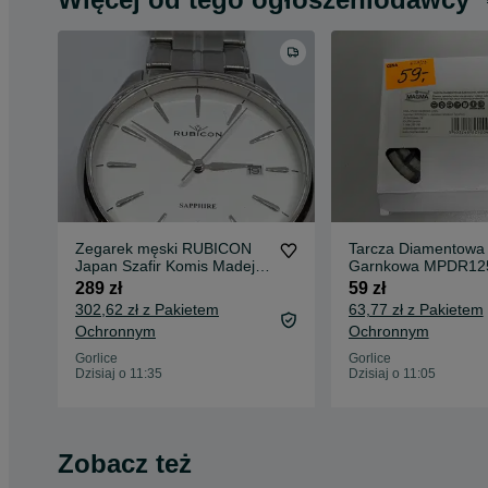
Zegarek męski RUBICON
Tarcza Diamentowa
Japan Szafir Komis Madej
Garnkowa MPDR125
Gorlice
Komis Madej Gorlic
289 zł
59 zł
302,62 zł z Pakietem
63,77 zł z Pakietem
Ochronnym
Ochronnym
Gorlice
Gorlice
Dzisiaj o 11:35
Dzisiaj o 11:05
Zobacz też