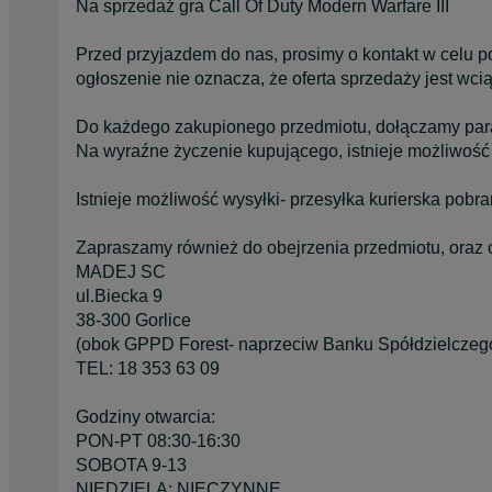
Na sprzedaż gra Call Of Duty Modern Warfare III
Przed przyjazdem do nas, prosimy o kontakt w celu 
ogłoszenie nie oznacza, że oferta sprzedaży jest wci
Do każdego zakupionego przedmiotu, dołączamy pa
Na wyraźne życzenie kupującego, istnieje możliwość
Istnieje możliwość wysyłki- przesyłka kurierska pobr
Zapraszamy również do obejrzenia przedmiotu, oraz 
MADEJ SC
ul.Biecka 9
38-300 Gorlice
(obok GPPD Forest- naprzeciw Banku Spółdzielczeg
TEL: 18 353 63 09
Godziny otwarcia:
PON-PT 08:30-16:30
SOBOTA 9-13
NIEDZIELA: NIECZYNNE