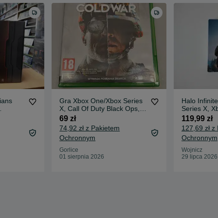
ians
Gra Xbox One/Xbox Series
Halo Infini
X, Call Of Duty Black Ops,
Series X, 
wa
Cold War, Komis
PŁYTA!
69 zł
119,99 zł
74,92 zł z Pakietem
127,69 zł z
Ochronnym
Ochronnym
Gorlice
Wojnicz
01 sierpnia 2026
29 lipca 2026