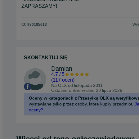
ZAPRASZAMY!
ID:
980185613
Wyś
SKONTAKTUJ SIĘ
Damian
4.7
/
5
(
117 ocen
)
Na OLX od
listopada 2011
Ostatnio online w dniu 28 lipca 2026
Oceny w kategoriach z Przesyłką OLX są weryfikow
wystawiane tylko przez osoby, które kupiły przedmiot.
Ja
oceny?
Więcej od tego ogłoszeniodawcy