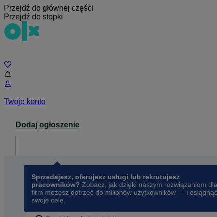
Przejdź do głównej części
Przejdź do stopki
Czat
Twoje konto
Dodaj ogłoszenie
Dla biznesu
opens in a new tab
Sprzedajesz, oferujesz usługi lub rekrutujesz
pracowników?
Zobacz, jak dzięki naszym rozwiązaniom dl
firm możesz dotrzeć do milionów użytkowników — i osiągną
swoje cele.