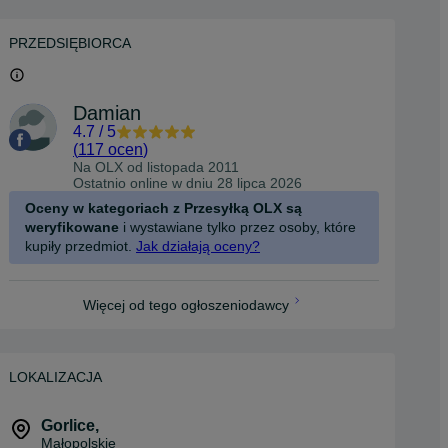
PRZEDSIĘBIORCA
Damian
4.7
/
5
(
117 ocen
)
Na OLX od
listopada 2011
Ostatnio online w dniu 28 lipca 2026
Oceny w kategoriach z Przesyłką OLX są
weryfikowane
i wystawiane tylko przez osoby, które
kupiły przedmiot.
Jak działają oceny?
Więcej od tego ogłoszeniodawcy
LOKALIZACJA
Gorlice
,
Małopolskie