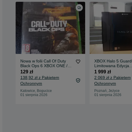
Nowa w folii Call Of Duty
XBOX Halo 5 Guard
Black Ops 6 XBOX ONE /
Limitowana Edycja
SERIES X COD BO6
Kolekcjonerska No
129 zł
1 999 zł
138,92 zł z Pakietem
2 069 zł z Pakietem
Ochronnym
Ochronnym
Katowice, Bogucice
Poznań, Jeżyce
01 sierpnia 2026
01 sierpnia 2026