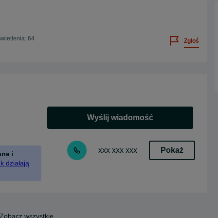
wietlenia: 64
Zgłoś
Wyślij wiadomość
Pokaż
xxx xxx xxx
ane
i
k działają
Zobacz wszystkie