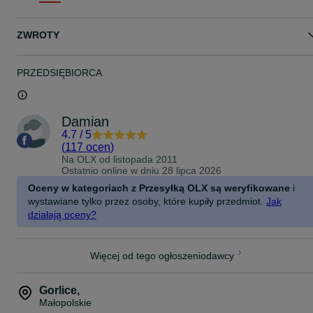
Zapraszamy również do obejrzenia przedmiotu, oraz odbioru
osobistego pod adresem:
ZWROTY
MADEJ SC
ul.Biecka 9
38-300 Gorlice
(obok GPPD Forest- naprzeciw Banku Spółdzielczego)
PRZEDSIĘBIORCA
TEL: 18 353 63 09
Godziny otwarcia:
PON-PT 08:30-16:30
Damian
SOBOTA 9-13
4.7
/
5
NIEDZIELA: NIECZYNNE
(
117 ocen
)
ZAPRASZAMY!
Na OLX od
listopada 2011
Ostatnio online w dniu 28 lipca 2026
Oceny w kategoriach z Przesyłką OLX są weryfikowane
i
wystawiane tylko przez osoby, które kupiły przedmiot.
Jak
działają oceny?
Więcej od tego ogłoszeniodawcy
Gorlice
,
Małopolskie