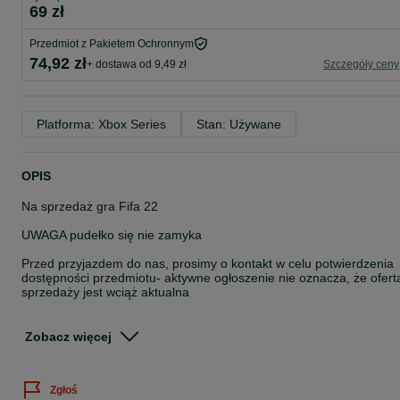
69 zł
Przedmiot z Pakietem Ochronnym
74,92 zł
+ dostawa od 9,49 zł
Szczegóły ceny
Platforma: Xbox Series
Stan: Używane
OPIS
Na sprzedaż gra Fifa 22
UWAGA pudełko się nie zamyka
Przed przyjazdem do nas, prosimy o kontakt w celu potwierdzenia
dostępności przedmiotu- aktywne ogłoszenie nie oznacza, że ofert
sprzedaży jest wciąż aktualna
Do każdego zakupionego przedmiotu, dołączamy paragon
Na wyraźne życzenie kupującego, istnieje możliwość wystawienia
Zobacz więcej
faktury ,,Procedura Marży-Towary Używane"
Istnieje możliwość wysyłki- przesyłka kurierska pobraniowa w cenie
Zgłoś
30zł