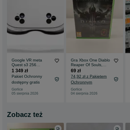
Google VR meta
Gra Xbox One Diablo
Quest s3 256
Reaper Of Souls,
GWARANCJA ! jak
Komis Gorlice Biecka
1 349 zł
69 zł
nowe + etui Komis
Pakiet Ochronny
74,92 zł z Pakietem
Madej
dostępny gratis
Ochronnym
Gorlice
Gorlice
05 sierpnia 2026
04 sierpnia 2026
Zobacz też