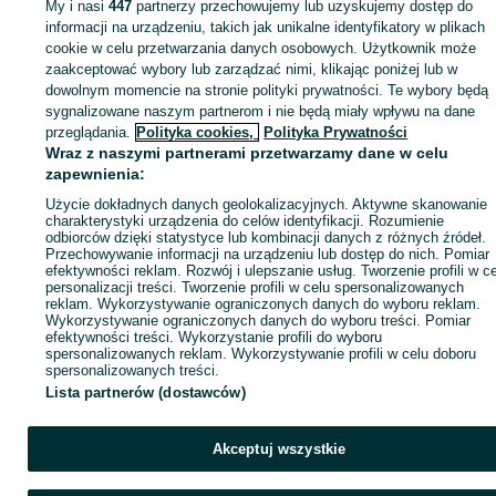
My i nasi
447
partnerzy przechowujemy lub uzyskujemy dostęp do
informacji na urządzeniu, takich jak unikalne identyfikatory w plikach
cookie w celu przetwarzania danych osobowych. Użytkownik może
KATEGORIA
zaakceptować wybory lub zarządzać nimi, klikając poniżej lub w
dowolnym momencie na stronie polityki prywatności. Te wybory będą
ID:
sygnalizowane naszym partnerom i nie będą miały wpływu na dane
980188491
Wyświetlenia: 
przeglądania.
Polityka cookies,
Polityka Prywatności
Wraz z naszymi partnerami przetwarzamy dane w celu
Kup
zapewnienia:
Użycie dokładnych danych geolokalizacyjnych. Aktywne skanowanie
charakterystyki urządzenia do celów identyfikacji. Rozumienie
odbiorców dzięki statystyce lub kombinacji danych z różnych źródeł.
Przechowywanie informacji na urządzeniu lub dostęp do nich. Pomiar
efektywności reklam. Rozwój i ulepszanie usług. Tworzenie profili w c
personalizacji treści. Tworzenie profili w celu spersonalizowanych
reklam. Wykorzystywanie ograniczonych danych do wyboru reklam.
Wykorzystywanie ograniczonych danych do wyboru treści. Pomiar
efektywności treści. Wykorzystanie profili do wyboru
spersonalizowanych reklam. Wykorzystywanie profili w celu doboru
spersonalizowanych treści.
Lista partnerów (dostawców)
Akceptuj wszystkie