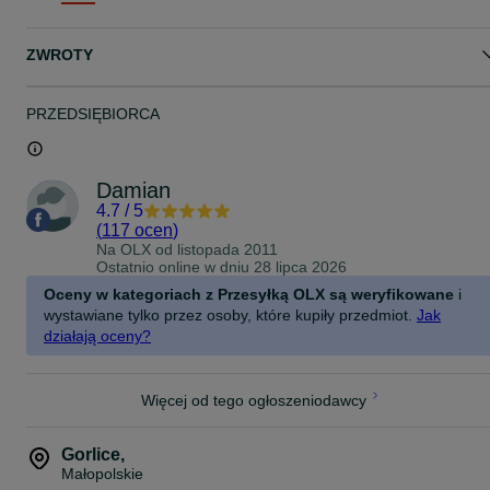
osobistego pod adresem:
MADEJ SC
ul.Biecka 9
ZWROTY
38-300 Gorlice
(obok GPPD Forest- naprzeciw Banku Spółdzielczego)
TEL: 18 353 63 09
PRZEDSIĘBIORCA
Godziny otwarcia:
PON-PT 08:30-16:30
SOBOTA 9-13
NIEDZIELA: NIECZYNNE
Damian
ZAPRASZAMY!
4.7
/
5
(
117 ocen
)
Na OLX od
listopada 2011
Ostatnio online w dniu 28 lipca 2026
Oceny w kategoriach z Przesyłką OLX są weryfikowane
i
wystawiane tylko przez osoby, które kupiły przedmiot.
Jak
działają oceny?
Więcej od tego ogłoszeniodawcy
Gorlice
,
Małopolskie