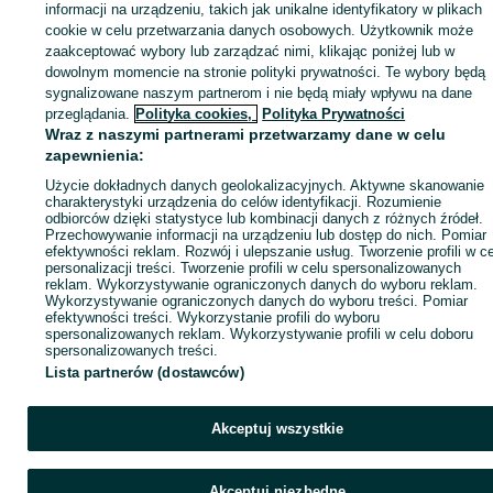
informacji na urządzeniu, takich jak unikalne identyfikatory w plikach
cookie w celu przetwarzania danych osobowych. Użytkownik może
KATEGORIA
zaakceptować wybory lub zarządzać nimi, klikając poniżej lub w
dowolnym momencie na stronie polityki prywatności. Te wybory będą
sygnalizowane naszym partnerom i nie będą miały wpływu na dane
ID:
980191383
Wyświetlenia: 
przeglądania.
Polityka cookies,
Polityka Prywatności
Wraz z naszymi partnerami przetwarzamy dane w celu
Kup
zapewnienia:
Użycie dokładnych danych geolokalizacyjnych. Aktywne skanowanie
charakterystyki urządzenia do celów identyfikacji. Rozumienie
odbiorców dzięki statystyce lub kombinacji danych z różnych źródeł.
Przechowywanie informacji na urządzeniu lub dostęp do nich. Pomiar
efektywności reklam. Rozwój i ulepszanie usług. Tworzenie profili w c
personalizacji treści. Tworzenie profili w celu spersonalizowanych
reklam. Wykorzystywanie ograniczonych danych do wyboru reklam.
Wykorzystywanie ograniczonych danych do wyboru treści. Pomiar
efektywności treści. Wykorzystanie profili do wyboru
spersonalizowanych reklam. Wykorzystywanie profili w celu doboru
spersonalizowanych treści.
Lista partnerów (dostawców)
Akceptuj wszystkie
Akceptuj niezbędne