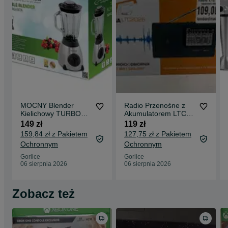
MOCNY Blender
Radio Przenośne z
Kielichowy TURBO
Akumulatorem LTC
500W Szkło * NOWY
Wilga * NOWE *
149 zł
119 zł
GW24
GW24
159,84 zł z Pakietem
127,75 zł z Pakietem
Ochronnym
Ochronnym
Gorlice
Gorlice
06 sierpnia 2026
06 sierpnia 2026
Zobacz też