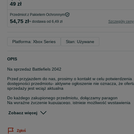
49 zł
Przedmiot z Pakietem Ochronnym
54,75 zł
+ dostawa od 6,49 zł
Szczegóły ceny
Platforma: Xbox Series
Stan: Używane
OPIS
Na sprzedaż Battlefiels 2042
Przed przyjazdem do nas, prosimy o kontakt w celu potwierdzenia
dostępności przedmiotu- aktywne ogłoszenie nie oznacza, że ofert
sprzedaży jest wciąż aktualna
Do każdego zakupionego przedmiotu, dołączamy paragon
Na wyraźne życzenie kupującego, istnieje możliwość wystawienia
faktury ,,Procedura Marży-Towary Używane"
Zobacz więcej
Istnieje możliwość wysyłki- przesyłka kurierska pobraniowa w cenie
30zł
Zgłoś
Zapraszamy również do obejrzenia przedmiotu, oraz odbioru