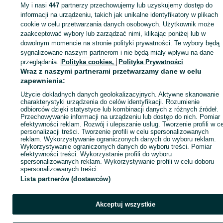
Xbox - Gorlice
My i nasi
447
partnerzy przechowujemy lub uzyskujemy dostęp do
informacji na urządzeniu, takich jak unikalne identyfikatory w plikach
cookie w celu przetwarzania danych osobowych. Użytkownik może
KATEGORIA
zaakceptować wybory lub zarządzać nimi, klikając poniżej lub w
dowolnym momencie na stronie polityki prywatności. Te wybory będą
ID:
sygnalizowane naszym partnerom i nie będą miały wpływu na dane
980844231
Wyświetlenia: 
przeglądania.
Polityka cookies,
Polityka Prywatności
Wraz z naszymi partnerami przetwarzamy dane w celu
Kup
zapewnienia:
Użycie dokładnych danych geolokalizacyjnych. Aktywne skanowanie
charakterystyki urządzenia do celów identyfikacji. Rozumienie
odbiorców dzięki statystyce lub kombinacji danych z różnych źródeł.
Przechowywanie informacji na urządzeniu lub dostęp do nich. Pomiar
efektywności reklam. Rozwój i ulepszanie usług. Tworzenie profili w c
personalizacji treści. Tworzenie profili w celu spersonalizowanych
reklam. Wykorzystywanie ograniczonych danych do wyboru reklam.
Wykorzystywanie ograniczonych danych do wyboru treści. Pomiar
efektywności treści. Wykorzystanie profili do wyboru
spersonalizowanych reklam. Wykorzystywanie profili w celu doboru
spersonalizowanych treści.
Lista partnerów (dostawców)
Akceptuj wszystkie