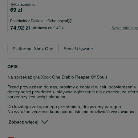
Tylko przedmiot
69 zł
Przedmiot z Pakietem Ochronnym
74,92 zł
+ dostawa od 9,49 zł
Szczegóły ceny
Platforma: Xbox One
Stan: Używane
OPIS
Na sprzedaż gra Xbox One Diablo Reaper Of Souls
Przed przyjazdem do nas, prosimy o kontakt w celu potwierdzenia
dostępności przedmiotu- aktywne ogłoszenie nie oznacza, że ofert
sprzedaży jest wciąż aktualna
Do każdego zakupionego przedmiotu, dołączamy paragon
Na wyraźne życzenie kupującego, istnieje możliwość wystawienia
faktury ,,Procedura Marży-Towary Używane"
Zobacz więcej
Istnieje możliwość wysyłki- przesyłka kurierska pobraniowa w cenie
30zł