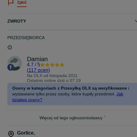
Zgłoś
Zapraszamy również do obejrzenia przedmiotu, oraz odbioru
osobistego pod adresem:
MADEJ SC
ul.Biecka 9
ZWROTY
38-300 Gorlice
(obok GPPD Forest- naprzeciw Banku Spółdzielczego)
TEL: 18 353 63 09
PRZEDSIĘBIORCA
Godziny otwarcia:
PON-PT 08:30-16:30
SOBOTA 9-13
NIEDZIELA: NIECZYNNE
Damian
ZAPRASZAMY!
4.7
/
5
(
117 ocen
)
Na OLX od
listopada 2011
Ostatnio online dziś o 07:19
Oceny w kategoriach z Przesyłką OLX są weryfikowane
i
wystawiane tylko przez osoby, które kupiły przedmiot.
Jak
działają oceny?
Więcej od tego ogłoszeniodawcy
Gorlice
,