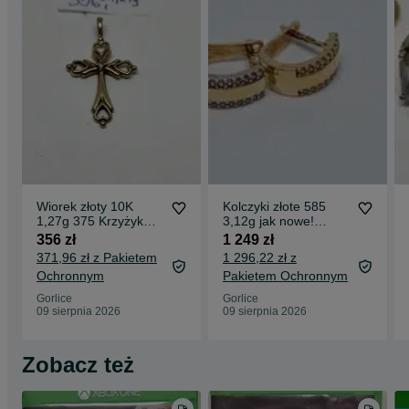
Wiorek złoty 10K
Kolczyki złote 585
1,27g 375 Krzyżyk
3,12g jak nowe!
Komis Madej Gorlice
komis madej Gorlice
356 zł
1 249 zł
371,96 zł z Pakietem
1 296,22 zł z
Ochronnym
Pakietem Ochronnym
Gorlice
Gorlice
09 sierpnia 2026
09 sierpnia 2026
Zobacz też