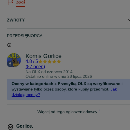
Zgłoś
Zapraszamy!
Do każdego zakupionego przedmiotu, dołączamy paragon
ZWROTY
Na wyraźne życzenie kupującego, istnieje możliwość wystawienia
Faktury " Faktura -procedura marży - towary używane"
Istnieje możliwość wysyłki- przesyłka kurierska pobraniowa w cenie
PRZEDSIĘBIORCA
20zł
Zapraszamy również do obejrzenia przedmiotu, oraz odbioru
osobistego pod adresem:
Komis Gorlice
MADEJ SC KOMIS
4.8
/
5
ul.Mickiewicza 5
(
87 ocen
)
38-300 Gorlice
Na OLX od
czerwca 2014
TEL: 18 355-21-22
Ostatnio online w dniu 28 lipca 2026
komismadej.pl
Oceny w kategoriach z Przesyłką OLX są weryfikowane
i
Godziny otwarcia:
wystawiane tylko przez osoby, które kupiły przedmiot.
Jak
PON-PT 8:30-16:30
działają oceny?
SOBOTA 9-13
NIEDZIELA: NIECZYNNE
ZAPRASZAMY!
Więcej od tego ogłoszeniodawcy
Gorlice
,