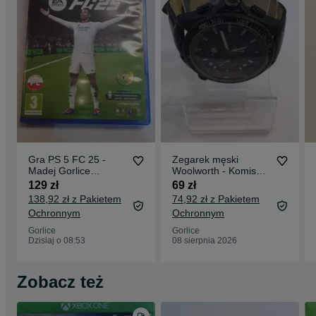
Gra PS 5 FC 25 -
Zegarek męski
Madej Gorlice
Woolworth - Komis
Mickiewicza -
Madej Gorlice -
129 zł
69 zł
138,92 zł z Pakietem
74,92 zł z Pakietem
Ochronnym
Ochronnym
Gorlice
Gorlice
Dzisiaj o 08:53
08 sierpnia 2026
Zobacz też