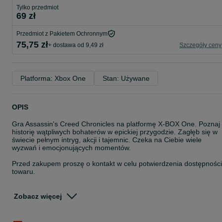
Tylko przedmiot
69 zł
Przedmiot z Pakietem Ochronnym
75,75 zł
+ dostawa od 9,49 zł
Szczegóły ceny
Platforma: Xbox One
Stan: Używane
OPIS
Gra Assassin's Creed Chronicles na platformę X-BOX One. Poznaj
historię wątpliwych bohaterów w epickiej przygodzie. Zagłęb się w
świecie pełnym intryg, akcji i tajemnic. Czeka na Ciebie wiele
wyzwań i emocjonujących momentów.
Przed zakupem proszę o kontakt w celu potwierdzenia dostępności
towaru.
Zajmujemy się skupem szeroko pojętej elektroniki, elektronarzędzi,
rowerów, biżuterii złotej i nie tylko!
Zobacz więcej
Jeśli posiadasz jakiś przedmiot na sprzedaż, skontaktuj się z nami
przez formularz kontaktowy OLX- określimy wstępnie czy jesteśmy
zainteresowani danym sprzętem, mile widziane zdjęcia towaru,