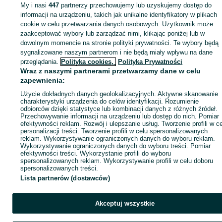
Xbox - Gorlice
My i nasi
447
partnerzy przechowujemy lub uzyskujemy dostęp do
informacji na urządzeniu, takich jak unikalne identyfikatory w plikach
cookie w celu przetwarzania danych osobowych. Użytkownik może
KATEGORIA
zaakceptować wybory lub zarządzać nimi, klikając poniżej lub w
dowolnym momencie na stronie polityki prywatności. Te wybory będą
ID:
sygnalizowane naszym partnerom i nie będą miały wpływu na dane
1012392365
Wyświetlenia: 
przeglądania.
Polityka cookies,
Polityka Prywatności
Wraz z naszymi partnerami przetwarzamy dane w celu
Kup
zapewnienia:
Użycie dokładnych danych geolokalizacyjnych. Aktywne skanowanie
charakterystyki urządzenia do celów identyfikacji. Rozumienie
odbiorców dzięki statystyce lub kombinacji danych z różnych źródeł.
Przechowywanie informacji na urządzeniu lub dostęp do nich. Pomiar
efektywności reklam. Rozwój i ulepszanie usług. Tworzenie profili w c
personalizacji treści. Tworzenie profili w celu spersonalizowanych
reklam. Wykorzystywanie ograniczonych danych do wyboru reklam.
Wykorzystywanie ograniczonych danych do wyboru treści. Pomiar
efektywności treści. Wykorzystanie profili do wyboru
spersonalizowanych reklam. Wykorzystywanie profili w celu doboru
spersonalizowanych treści.
Lista partnerów (dostawców)
Akceptuj wszystkie