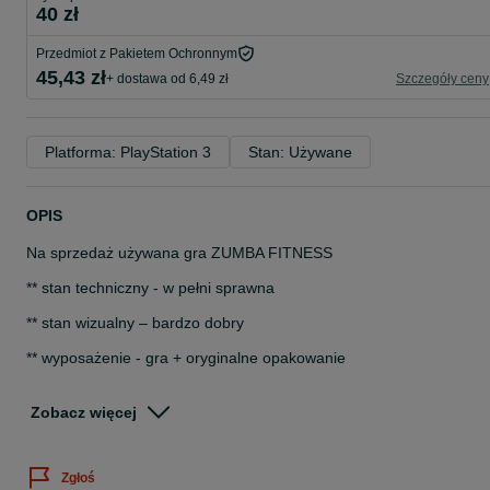
40 zł
Przedmiot z Pakietem Ochronnym
45,43 zł
+ dostawa od 6,49 zł
Szczegóły ceny
Platforma: PlayStation 3
Stan: Używane
OPIS
Na sprzedaż używana gra ZUMBA FITNESS
** stan techniczny - w pełni sprawna
** stan wizualny – bardzo dobry
** wyposażenie - gra + oryginalne opakowanie
Przed zakupem prosimy o kontakt w celu potwierdzenia dostępnoś
przedmiotu ogłoszenia
Zobacz więcej
Do zakupu dołączamy paragon lub na życzenie fakturę (faktura
procedura marży)
Zgłoś
Możliwa wysyłka kurierem (27 zł)