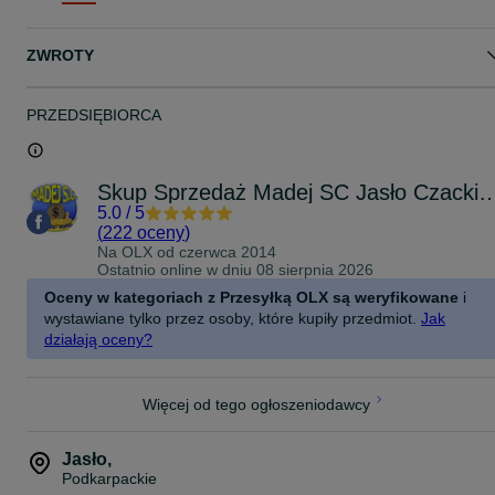
Zapraszamy na inne nasze ogłoszenia!
Zapraszamy do obejrzenia:
ZWROTY
KOMIS
ul. Czackiego 10
38-200 Jasło
Czynne: PN-PT: 9-17, SB: 9-13
PRZEDSIĘBIORCA
Tel. 13*44*81*000
Skup Sprzedaż Madej SC Jasło
5.0
/
5
(
222 oceny
)
Na OLX od
czerwca 2014
Ostatnio online w dniu 08 sierpnia 2026
Oceny w kategoriach z Przesyłką OLX są weryfikowane
i
wystawiane tylko przez osoby, które kupiły przedmiot.
Jak
działają oceny?
Więcej od tego ogłoszeniodawcy
Jasło
,
Podkarpackie