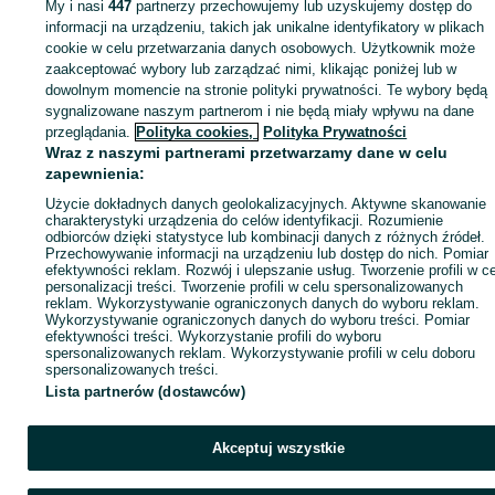
My i nasi
447
partnerzy przechowujemy lub uzyskujemy dostęp do
informacji na urządzeniu, takich jak unikalne identyfikatory w plikach
cookie w celu przetwarzania danych osobowych. Użytkownik może
KATEGORIA
zaakceptować wybory lub zarządzać nimi, klikając poniżej lub w
dowolnym momencie na stronie polityki prywatności. Te wybory będą
ID:
sygnalizowane naszym partnerom i nie będą miały wpływu na dane
1065734228
Wyświetlenia:
przeglądania.
Polityka cookies,
Polityka Prywatności
Wraz z naszymi partnerami przetwarzamy dane w celu
Kup
zapewnienia:
Użycie dokładnych danych geolokalizacyjnych. Aktywne skanowanie
charakterystyki urządzenia do celów identyfikacji. Rozumienie
odbiorców dzięki statystyce lub kombinacji danych z różnych źródeł.
Przechowywanie informacji na urządzeniu lub dostęp do nich. Pomiar
efektywności reklam. Rozwój i ulepszanie usług. Tworzenie profili w c
personalizacji treści. Tworzenie profili w celu spersonalizowanych
reklam. Wykorzystywanie ograniczonych danych do wyboru reklam.
Wykorzystywanie ograniczonych danych do wyboru treści. Pomiar
efektywności treści. Wykorzystanie profili do wyboru
spersonalizowanych reklam. Wykorzystywanie profili w celu doboru
spersonalizowanych treści.
Lista partnerów (dostawców)
Akceptuj wszystkie