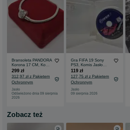
Bransoleta PANDORA
Gra FIFA 19 Sony
Korona 17 CM, Komis
PS3, Komis Jasło
Jasło Czackiego
Czackiego
299 zł
119 zł
312,97 zł z Pakietem
127,75 zł z Pakietem
Ochronnym
Ochronnym
Jasło
Jasło
Odświeżono dnia 09 sierpnia
09 sierpnia 2026
2026
Zobacz też