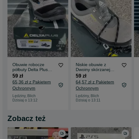
Obuwie robocze
Niskie obuwie z
półbuty Delta Plus
Dwoiny skórzanej
MAZAN S1P SRC |
Welur Fennec3 S1P
59 zł
59 zł
Rozmiar 45 |
Src | Rozmiar 40 |
65,36 zł z Pakietem
64,57 zł z Pakietem
Ochronnym
Ochronnym
Lędziny, Blich
Lędziny, Blich
Dzisiaj o 13:12
Dzisiaj o 13:11
Zobacz też