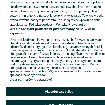
informacji na urządzeniu, takich jak unikalne identyfikatory w plikach
cookie w celu przetwarzania danych osobowych. Użytkownik może
KATEGORIA
zaakceptować wybory lub zarządzać nimi, klikając poniżej lub w
dowolnym momencie na stronie polityki prywatności. Te wybory będą
sygnalizowane naszym partnerom i nie będą miały wpływu na dane
ID:
1065002124
Wyświetlenia: 
przeglądania.
Polityka cookies,
Polityka Prywatności
Wraz z naszymi partnerami przetwarzamy dane w celu
Kup
zapewnienia:
Użycie dokładnych danych geolokalizacyjnych. Aktywne skanowanie
charakterystyki urządzenia do celów identyfikacji. Rozumienie
odbiorców dzięki statystyce lub kombinacji danych z różnych źródeł.
Przechowywanie informacji na urządzeniu lub dostęp do nich. Pomiar
efektywności reklam. Rozwój i ulepszanie usług. Tworzenie profili w c
personalizacji treści. Tworzenie profili w celu spersonalizowanych
reklam. Wykorzystywanie ograniczonych danych do wyboru reklam.
Wykorzystywanie ograniczonych danych do wyboru treści. Pomiar
efektywności treści. Wykorzystanie profili do wyboru
spersonalizowanych reklam. Wykorzystywanie profili w celu doboru
spersonalizowanych treści.
Lista partnerów (dostawców)
Akceptuj wszystkie
Akceptuj niezbędne