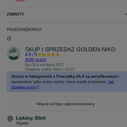
- RTV AGD
- Samochodów
- Motocykli
ZWROTY
- Rowerów
- Maszyn i narzędzi.
Adres: Ul Pokoju 48b, Lędziny
PRZEDSIĘBIORCA
Realizujemy także wysyłki i dojazdy do klienta.
Na każdy zakupiony przedmiot udzielamy gwarancji.
SKUP I SPRZEDAŻ GOLDEN NIKO
4.9
/
5
Zapraszamy do obserwowania nas na Facebooku oraz Instagrami
(
630 ocen
)
Na OLX od
lipca 2017
Oferujemy dojazd do klienta
Ostatnio online dziś o 19:27
ZAPRASZAMY
Oceny w kategoriach z Przesyłką OLX są weryfikowane
i
wystawiane tylko przez osoby, które kupiły przedmiot.
Jak
#golden #goldeniko #bizuteria #jubilerNIKO #złoto #skuptelefonow
działają oceny?
#skupaut #skuprowerow
Więcej od tego ogłoszeniodawcy
Lędziny
,
Blich
Śląskie