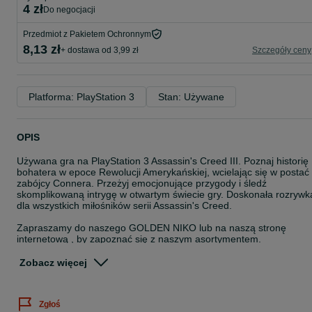
4 zł
do negocjacji
Przedmiot z Pakietem Ochronnym
8,13 zł
+ dostawa od 3,99 zł
Szczegóły ceny
Platforma: PlayStation 3
Stan: Używane
OPIS
Używana gra na PlayStation 3 Assassin's Creed III. Poznaj historię
bohatera w epoce Rewolucji Amerykańskiej, wcielając się w postać
zabójcy Connera. Przeżyj emocjonujące przygody i śledź
skomplikowaną intrygę w otwartym świecie gry. Doskonała rozrywk
dla wszystkich miłośników serii Assassin's Creed.
Zapraszamy do naszego GOLDEN NIKO lub na naszą stronę
internetową , by zapoznać się z naszym asortymentem.
Zajmujemy się także skupem:
Zobacz więcej
- Złota
- Biżuterii
Zgłoś
- Telefonów