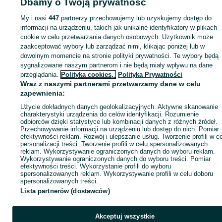
Dbamy o Twoją prywatność
My i nasi
447
partnerzy przechowujemy lub uzyskujemy dostęp do
Zaloguj się lub załóż konto na OLX, aby skontaktować się z t
informacji na urządzeniu, takich jak unikalne identyfikatory w plikach
sprzedającym
cookie w celu przetwarzania danych osobowych. Użytkownik może
zaakceptować wybory lub zarządzać nimi, klikając poniżej lub w
dowolnym momencie na stronie polityki prywatności. Te wybory będą
Zaloguj się / Załóż konto
sygnalizowane naszym partnerom i nie będą miały wpływu na dane
przeglądania.
Polityka cookies,
Polityka Prywatności
Wraz z naszymi partnerami przetwarzamy dane w celu
Kup
zapewnienia:
Użycie dokładnych danych geolokalizacyjnych. Aktywne skanowanie
charakterystyki urządzenia do celów identyfikacji. Rozumienie
odbiorców dzięki statystyce lub kombinacji danych z różnych źródeł.
Przechowywanie informacji na urządzeniu lub dostęp do nich. Pomiar
efektywności reklam. Rozwój i ulepszanie usług. Tworzenie profili w c
personalizacji treści. Tworzenie profili w celu spersonalizowanych
reklam. Wykorzystywanie ograniczonych danych do wyboru reklam.
Wykorzystywanie ograniczonych danych do wyboru treści. Pomiar
efektywności treści. Wykorzystanie profili do wyboru
spersonalizowanych reklam. Wykorzystywanie profili w celu doboru
spersonalizowanych treści.
Lista partnerów (dostawców)
Akceptuj wszystkie