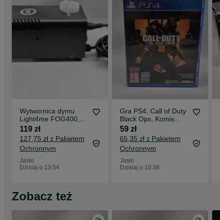
Wytwornica dymu
Gra PS4, Call of Duty
Light4me FOG400,
Black Ops, Komis
Komis Jasło
Jasło Czackiego
119 zł
59 zł
Czackiego
127,75 zł z Pakietem
65,35 zł z Pakietem
Ochronnym
Ochronnym
Jasło
Jasło
Dzisiaj o 13:54
Dzisiaj o 10:38
Zobacz też