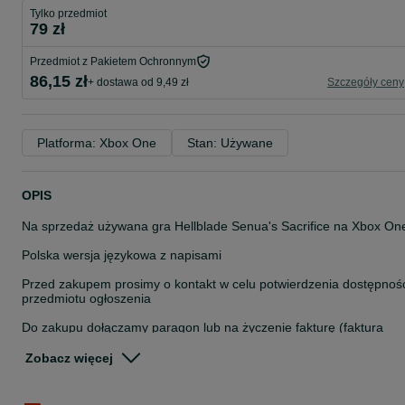
Tylko przedmiot
79 zł
Przedmiot z Pakietem Ochronnym
86,15 zł
+ dostawa od 9,49 zł
Szczegóły ceny
Platforma: Xbox One
Stan: Używane
OPIS
Na sprzedaż używana gra Hellblade Senua's Sacrifice na Xbox On
Polska wersja językowa z napisami
Przed zakupem prosimy o kontakt w celu potwierdzenia dostępnoś
przedmiotu ogłoszenia
Do zakupu dołączamy paragon lub na życzenie fakturę (faktura
procedura marży)
Możliwa wysyłka kurierem (27 zł)
Zobacz więcej
Zapraszamy na inne nasze ogłoszenia!
Zapraszamy do obejrzenia: