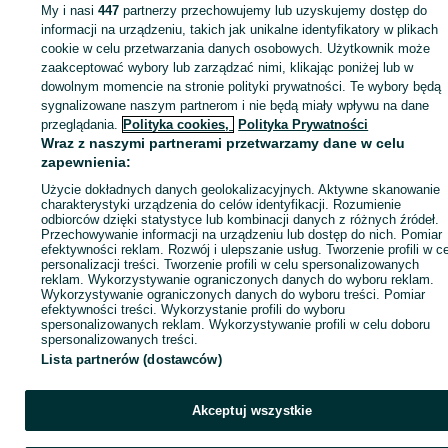
Xbox - Jasło
My i nasi
447
partnerzy przechowujemy lub uzyskujemy dostęp do
informacji na urządzeniu, takich jak unikalne identyfikatory w plikach
cookie w celu przetwarzania danych osobowych. Użytkownik może
KATEGORIA
zaakceptować wybory lub zarządzać nimi, klikając poniżej lub w
dowolnym momencie na stronie polityki prywatności. Te wybory będą
ID:
sygnalizowane naszym partnerom i nie będą miały wpływu na dane
1047142514
Wyświetlenia:
przeglądania.
Polityka cookies,
Polityka Prywatności
Wraz z naszymi partnerami przetwarzamy dane w celu
Kup
zapewnienia:
Użycie dokładnych danych geolokalizacyjnych. Aktywne skanowanie
charakterystyki urządzenia do celów identyfikacji. Rozumienie
odbiorców dzięki statystyce lub kombinacji danych z różnych źródeł.
Przechowywanie informacji na urządzeniu lub dostęp do nich. Pomiar
efektywności reklam. Rozwój i ulepszanie usług. Tworzenie profili w c
personalizacji treści. Tworzenie profili w celu spersonalizowanych
reklam. Wykorzystywanie ograniczonych danych do wyboru reklam.
Wykorzystywanie ograniczonych danych do wyboru treści. Pomiar
efektywności treści. Wykorzystanie profili do wyboru
spersonalizowanych reklam. Wykorzystywanie profili w celu doboru
spersonalizowanych treści.
Lista partnerów (dostawców)
Akceptuj wszystkie