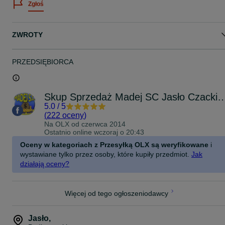
Zgłoś
MADEJ S.C. KOMIS SKUP SPRZEDAŻ
ul. Czackiego 10
38-200 Jasło
Czynne: PN-PT: 9-17, SB: 9-13
ZWROTY
Tel. 13*44*81*000
PRZEDSIĘBIORCA
Skup Sprzedaż Madej SC Jasło
5.0
/
5
(
222 oceny
)
Na OLX od
czerwca 2014
Ostatnio online wczoraj o 20:43
Oceny w kategoriach z Przesyłką OLX są weryfikowane
i
wystawiane tylko przez osoby, które kupiły przedmiot.
Jak
działają oceny?
Więcej od tego ogłoszeniodawcy
Jasło
,