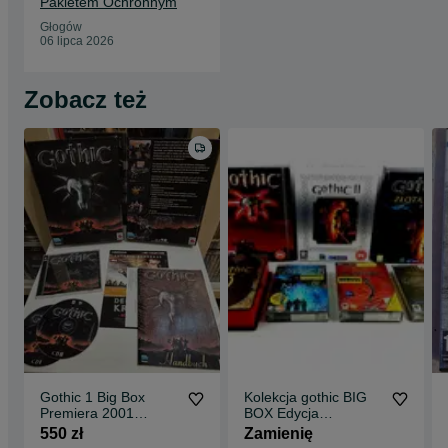
Pakietem Ochronnym
Głogów
06 lipca 2026
Zobacz też
Gothic 1 Big Box
Kolekcja gothic BIG
Premiera 2001
BOX Edycja
Pierwsza wersja
Kolekcjonerska 1 2 3
550 zł
Zamienię
światowa
Arcania PC PL