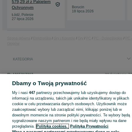
579,29 zł z Pakietem
Ochronnym
Borucin
18 lipca 2026
Łódź, Polesie
27 lipca 2026
Strona główna
Elektronika
Gry i Konsole
Gry
PC
PC - Dolnośląskie
PC 
Głogów
KATEGORIA
ID:
1065317213
Wyświetlenia: 2
Dbamy o Twoją prywatność
My i nasi
447
partnerzy przechowujemy lub uzyskujemy dostęp do
informacji na urządzeniu, takich jak unikalne identyfikatory w plikach
Zaloguj się lub załóż konto na OLX, aby skontaktować się z t
cookie w celu przetwarzania danych osobowych. Użytkownik może
sprzedającym
zaakceptować wybory lub zarządzać nimi, klikając poniżej lub w
dowolnym momencie na stronie polityki prywatności. Te wybory będą
sygnalizowane naszym partnerom i nie będą miały wpływu na dane
Zaloguj się / Załóż konto
przeglądania.
Polityka cookies,
Polityka Prywatności
Wraz z naszymi partnerami przetwarzamy dane w celu