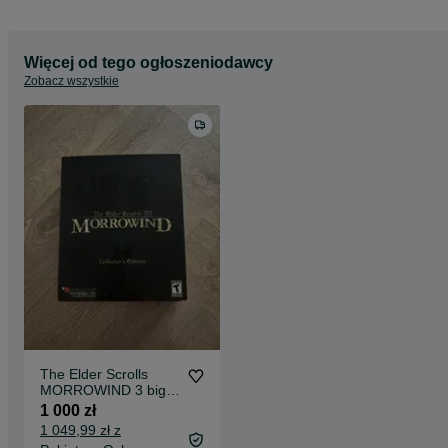
Więcej od tego ogłoszeniodawcy
Zobacz wszystkie
The Elder Scrolls
MORROWIND 3 big
box kolekcjonerski
1 000 zł
1 049,99 zł z