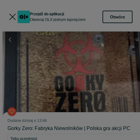
Przejdź do aplikacji
Otwórz
Otwieraj OLX jednym tapnięciem
Dodane
dzisiaj o 13:46
Gorky Zero: Fabryka Niewolników | Polska gra akcji PC
Tylko przedmiot