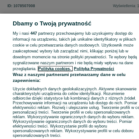
ID:
1078507008
Wyświetlenia: 
Dbamy o Twoją prywatność
My i nasi
447
partnerzy przechowujemy lub uzyskujemy dostęp do
Zaloguj się lub załóż konto na OLX, aby skontaktować się z t
informacji na urządzeniu, takich jak unikalne identyfikatory w plikach
sprzedającym
cookie w celu przetwarzania danych osobowych. Użytkownik może
zaakceptować wybory lub zarządzać nimi, klikając poniżej lub w
dowolnym momencie na stronie polityki prywatności. Te wybory będą
Zaloguj się / Załóż konto
sygnalizowane naszym partnerom i nie będą miały wpływu na dane
przeglądania.
Polityka cookies,
Polityka Prywatności
Wraz z naszymi partnerami przetwarzamy dane w celu
Wyślij wiadomość
Kup
zapewnienia:
Użycie dokładnych danych geolokalizacyjnych. Aktywne skanowanie
charakterystyki urządzenia do celów identyfikacji. Rozumienie
odbiorców dzięki statystyce lub kombinacji danych z różnych źródeł.
Przechowywanie informacji na urządzeniu lub dostęp do nich. Pomiar
efektywności reklam. Rozwój i ulepszanie usług. Tworzenie profili w c
personalizacji treści. Tworzenie profili w celu spersonalizowanych
reklam. Wykorzystywanie ograniczonych danych do wyboru reklam.
Wykorzystywanie ograniczonych danych do wyboru treści. Pomiar
efektywności treści. Wykorzystanie profili do wyboru
spersonalizowanych reklam. Wykorzystywanie profili w celu doboru
spersonalizowanych treści.