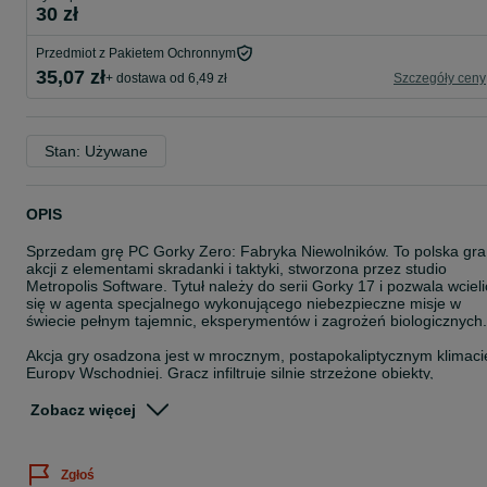
30 zł
Przedmiot z Pakietem Ochronnym
35,07 zł
+ dostawa od 6,49 zł
Szczegóły ceny
Stan: Używane
OPIS
Sprzedam grę PC Gorky Zero: Fabryka Niewolników. To polska gra
akcji z elementami skradanki i taktyki, stworzona przez studio
Metropolis Software. Tytuł należy do serii Gorky 17 i pozwala wcieli
się w agenta specjalnego wykonującego niebezpieczne misje w
świecie pełnym tajemnic, eksperymentów i zagrożeń biologicznych.
Akcja gry osadzona jest w mrocznym, postapokaliptycznym klimaci
Europy Wschodniej. Gracz infiltruje silnie strzeżone obiekty,
eliminuje przeciwników, korzysta z różnorodnego uzbrojenia i
wykonuje zadania wymagające planowania oraz refleksu. Produkcj
Zobacz więcej
wyróżnia się charakterystycznym klimatem i stanowi ciekawą
pozycję dla fanów starszych polskich gier komputerowych.
Zgłoś
Na życzenie mogę przesłać więcej zdjęć.