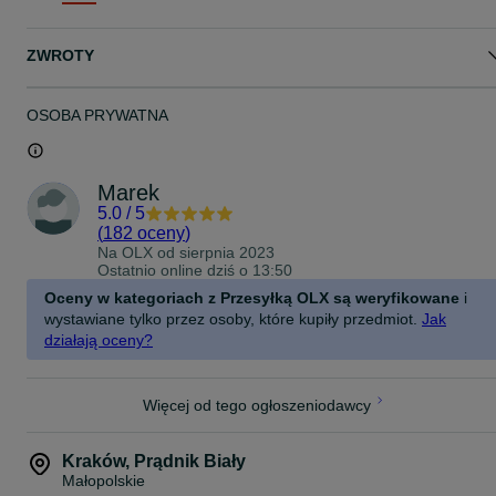
Szybka wysyłka lub odbiór osobisty w Krakowie.
ZWROTY
Zobacz też inne moje ogłoszenia – mam więcej starych gier PC,
klasyków i kolekcjonerskich perełek Big Box! Na pozostałych
ogłoszeniach różne czasopisma o grach, takie jak Secret Service,
CD Action, Top Secret, Gambler oraz Komputer Świat Gry.
OSOBA PRYWATNA
gorky zero, fabryka niewolników, gorky 17, metropolis software,
polska gra, gra akcji, skradanka, tactical shooter, stara gra
komputerowa, retro pc, klasyczna gra na pc, kolekcjonerska gra,
Marek
dobra gra, cd rom, polski producent gier, gry komputerowe, agent
5.0
/
5
specjalny, postapokalipsa
(
182 oceny
)
Na OLX od
sierpnia 2023
Przedmiot pochodzi z mojej prywatnej kolekcji zbieranej przez wiel
Ostatnio online dziś o 13:50
lat.
Oceny w kategoriach z Przesyłką OLX są weryfikowane
i
wystawiane tylko przez osoby, które kupiły przedmiot.
Jak
działają oceny?
Więcej od tego ogłoszeniodawcy
Kraków
,
Prądnik Biały
Małopolskie