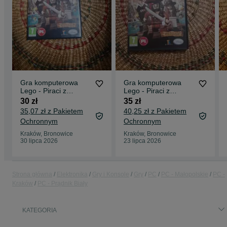
Gra komputerowa
Gra komputerowa
Lego - Piraci z
Lego - Piraci z
Karaibów
Karaibów
30 zł
35 zł
35,07 zł z Pakietem
40,25 zł z Pakietem
Ochronnym
Ochronnym
Kraków, Bronowice
Kraków, Bronowice
30 lipca 2026
23 lipca 2026
Strona główna
Elektronika
Gry i Konsole
Gry
PC
PC - Małopolskie
PC -
Kraków
PC - Prądnik Biały
KATEGORIA