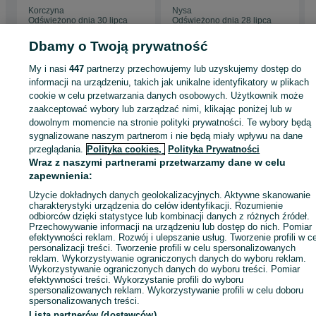
Korczyna
Nysa
Odświeżono dnia 30 lipca
Odświeżono dnia 28 lipca
2026
2026
Dbamy o Twoją prywatność
My i nasi
447
partnerzy przechowujemy lub uzyskujemy dostęp do
Strona główna
Zwierzęta
Akcesoria dla zwierząt
Akcesoria dla ptaków
informacji na urządzeniu, takich jak unikalne identyfikatory w plikach
Klatki i woliery
Klatki i woliery - Podkarpackie
Klatki i woliery - Korczyna
cookie w celu przetwarzania danych osobowych. Użytkownik może
zaakceptować wybory lub zarządzać nimi, klikając poniżej lub w
dowolnym momencie na stronie polityki prywatności. Te wybory będą
KATEGORIA
sygnalizowane naszym partnerom i nie będą miały wpływu na dane
przeglądania.
Polityka cookies,
Polityka Prywatności
Wraz z naszymi partnerami przetwarzamy dane w celu
ID:
886168917
Wyświetlenia: 4
zapewnienia:
Użycie dokładnych danych geolokalizacyjnych. Aktywne skanowanie
Zadzwoń / SMS
Wyślij wiadomość
charakterystyki urządzenia do celów identyfikacji. Rozumienie
odbiorców dzięki statystyce lub kombinacji danych z różnych źródeł.
Przechowywanie informacji na urządzeniu lub dostęp do nich. Pomiar
efektywności reklam. Rozwój i ulepszanie usług. Tworzenie profili w c
personalizacji treści. Tworzenie profili w celu spersonalizowanych
reklam. Wykorzystywanie ograniczonych danych do wyboru reklam.
Wykorzystywanie ograniczonych danych do wyboru treści. Pomiar
efektywności treści. Wykorzystanie profili do wyboru
spersonalizowanych reklam. Wykorzystywanie profili w celu doboru
spersonalizowanych treści.
Lista partnerów (dostawców)