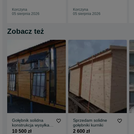
Poddasze 4,3m / 8m
Poddasze 4,3m / 5m
Gołębnik po zakupie nie musi być od razu montowany, bez
problemu może leżeć dłuższy okres czasu. Jakość materiału to
Korczyna
Korczyna
podstawa.
05 sierpnia 2026
05 sierpnia 2026
Zobacz też
Gołębnik solidna
Sprzedam solidne
konstrukcja wysyłka
gołębniki kurniki
gratis 200cm / 500cm
10 500 zł
2 600 zł