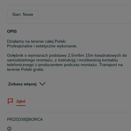
Stan: Nowe
OPIS
Działamy na terenie całej Polski.
Profesjonalne i estetyczne wykonanie.
Gołębnik o wymiarach podstawy 2,5m/6m 15m kwadratowych do
samodzielnego montażu, z instrukcją i możliwością kontaktu
telefonicznego z producentem podczas montażu. Transport na
terenie Polski gratis.
Wykonany jest z deski pióro wpust na podłogę, ściany i dach z
zewnątrz o grubości 15mm.
Zobacz więcej
Każda deska posiada wywiercone 4 otwory, do łatwego
przykręcania desek do konstrukcji domku, co zapobiega pękaniu
Zgłoś
desek. Deski są bardzo starannie czyszczone z obu stron do
uzyskania gładkiej powierzchni.
Konstrukcja szkieletowa w gołębniku wykonana zawsze z suchego
PRZEDSIĘBIORCA
materiału, co jest bardzo ważne podczas hodowli gołębi. Wszystko
starannie doczyszczone; stawiamy na jakość wykonania; mamy
duże doświadczenie w produkcji.