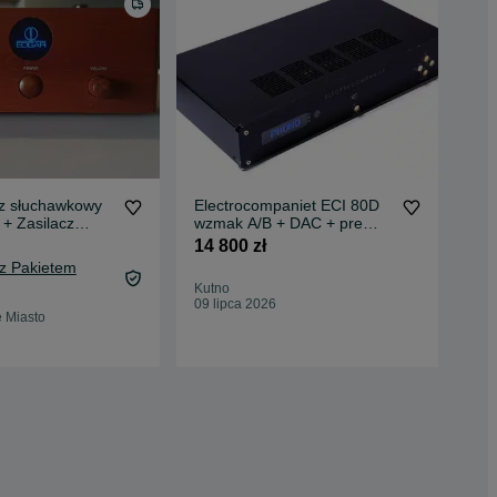
z słuchawkowy
Electrocompaniet ECI 80D
Sha
+ Zasilacz
wzmak A/B + DAC + pre
DAC
nek
MM
14 800 zł
6 4
 z Pakietem
Kutno
Rze
09 lipca 2026
Odś
e Miasto