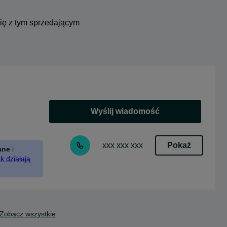
się z tym sprzedającym
Wyślij wiadomość
Pokaż
xxx xxx xxx
ane
i
k działają
Zobacz wszystkie