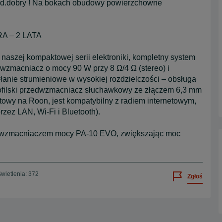
n d.dobry ! Na bokach obudowy powierzchowne
 – 2 LATA
 naszej kompaktowej serii elektroniki, kompletny system
zmacniacz o mocy 90 W przy 8 Ω/4 Ω (stereo) i
łanie strumieniowe w wysokiej rozdzielczości – obsługa
ofilski przedwzmacniacz słuchawkowy ze złączem 6,3 mm
towy na Roon, jest kompatybilny z radiem internetowym,
rzez LAN, Wi-Fi i Bluetooth).
ze wzmacniaczem mocy PA-10 EVO, zwiększając moc
wietlenia: 372
Zgłoś