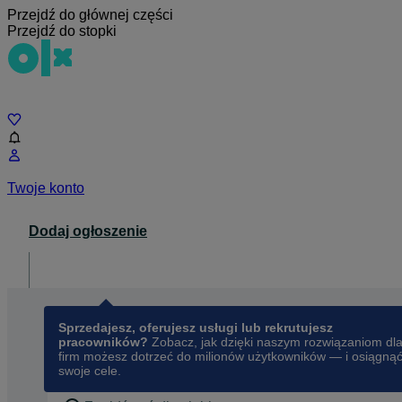
Przejdź do głównej części
Przejdź do stopki
Czat
Twoje konto
Dodaj ogłoszenie
Dla biznesu
opens in a new tab
Sprzedajesz, oferujesz usługi lub rekrutujesz
pracowników?
Zobacz, jak dzięki naszym rozwiązaniom dl
firm możesz dotrzeć do milionów użytkowników — i osiągną
swoje cele.