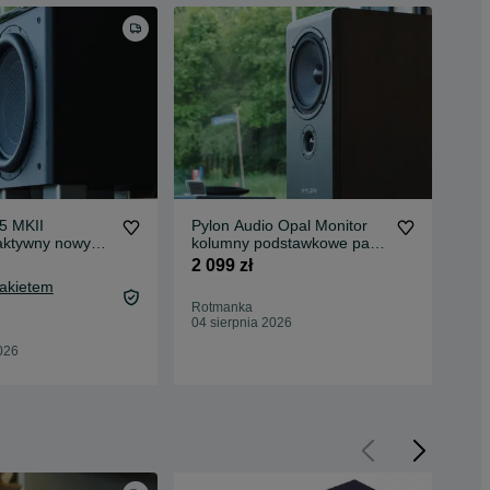
5 MKII
Pylon Audio Opal Monitor
Pyl
aktywny nowy
kolumny podstawkowe para
Mon
a gwarancja
nowe 5 lat gw
po
2 099 zł
5 6
Pakietem
Rotmanka
Rot
04 sierpnia 2026
04 
026