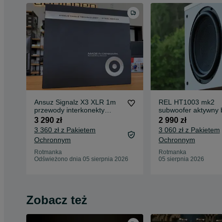
Ansuz Signalz X3 XLR 1m
REL HT1003 mk2
przewody interkonekty
subwoofer aktywny b
analogowe OUTLET
stan idealny outlet
3 290 zł
2 990 zł
3 360 zł z Pakietem
3 060 zł z Pakietem
Ochronnym
Ochronnym
Rotmanka
Rotmanka
Odświeżono dnia 05 sierpnia 2026
05 sierpnia 2026
Zobacz też