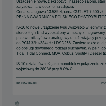
Urządzenie nowe, z ekspozycji naszego salonu, sta
zarysowania widoczne na zdjęciu.
Cena katalogowa 13.585 zł, cena OUTLET 7.500 zł
PEŁNA GWARANCJA POLSKIEGO DYSTRYBUTORA
IS-10 to nowe urządzenie typu „wszystko w jednym” z
stereo High-End wyposażony w mocny zintegrowany w
przetwornik cyfrowo-analogowy umożliwiający przesy
do PCM 32bit/384kHz i DSD256. Zawiera także audi
do obsługi dowolnego rodzaju słuchawek. W pełni go
Tidal, Tidal Connect, MQA, Qobuz, Spotify i Deezer (p
IS-10 działa również jako monoblok w połączeniu 
wyjściową do 280 W przy 8 Ω/4 Ω.
ID:
1057187306
Wyś