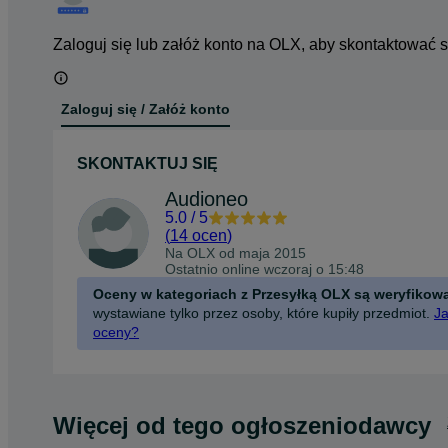
Zaloguj się lub załóż konto na OLX, aby skontaktować 
Zaloguj się / Załóż konto
SKONTAKTUJ SIĘ
Audioneo
5.0
/
5
(
14 ocen
)
Na OLX od
maja 2015
Ostatnio online wczoraj o 15:48
Oceny w kategoriach z Przesyłką OLX są weryfikow
wystawiane tylko przez osoby, które kupiły przedmiot.
Ja
oceny?
Więcej od tego ogłoszeniodawcy