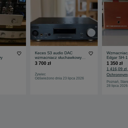
Keces S3 audio DAC
Wzmacniac
wy
wzmacniacz słuchawkowy
Edgar SH-1 
przedwzmacniacz sony
ULPS Toma
3 700 zł
1 350 zł
pioneer marantz sansui
1 416,09 zł
kenwood technics
Żywiec
Ochronnym
Odświeżono dnia 23 lipca 2026
Poznań, Star
28 lipca 2026