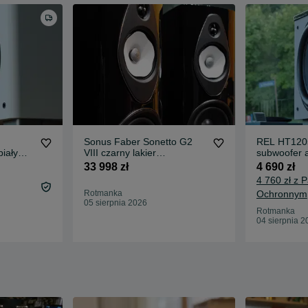
Sonus Faber Sonetto G2
REL HT120
iały
VIII czarny lakier
subwoofer 
fortepianowy nowe 8 lat GW
czarny pełn
33 998 zł
4 690 zł
4 760 zł z 
Rotmanka
Ochronnym
05 sierpnia 2026
Rotmanka
04 sierpnia 2