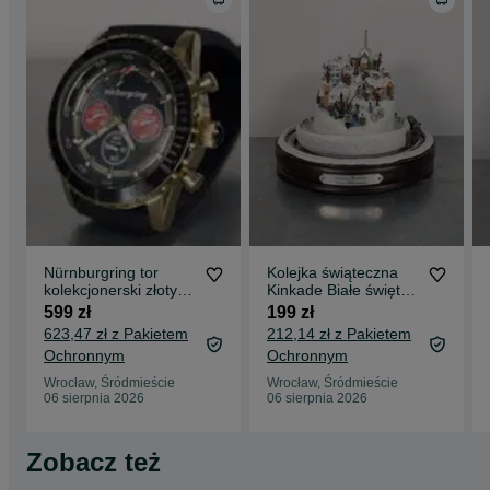
Nürnburgring tor
Kolejka świąteczna
kolekcjonerski złoty
Kinkade Białe święta
zegarek sportowy
stołowa ozdoba
599 zł
199 zł
męski kwarcowy
dekoracja
623,47 zł z Pakietem
212,14 zł z Pakietem
Ochronnym
Ochronnym
Wrocław, Śródmieście
Wrocław, Śródmieście
06 sierpnia 2026
06 sierpnia 2026
Zobacz też