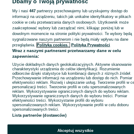
Dbamy o Twoją prywatność
Strona główna
Elektronika
Sprzęt AGD
AGD drobne
Golarki
Golarki -
Dolnośląskie
Golarki - Wrocław
Golarki - Śródmieście
My i nasi
447
partnerzy przechowujemy lub uzyskujemy dostęp do
informacji na urządzeniu, takich jak unikalne identyfikatory w plikach
cookie w celu przetwarzania danych osobowych. Użytkownik może
KATEGORIA
zaakceptować wybory lub zarządzać nimi, klikając poniżej lub w
dowolnym momencie na stronie polityki prywatności. Te wybory będą
ID:
1026870416
Wyświetlenia: 28
sygnalizowane naszym partnerom i nie będą miały wpływu na dane
przeglądania.
Polityka cookies,
Polityka Prywatności
Wraz z naszymi partnerami przetwarzamy dane w celu
Wyślij wiadomość
Kup
zapewnienia:
Użycie dokładnych danych geolokalizacyjnych. Aktywne skanowanie
charakterystyki urządzenia do celów identyfikacji. Rozumienie
odbiorców dzięki statystyce lub kombinacji danych z różnych źródeł.
Przechowywanie informacji na urządzeniu lub dostęp do nich. Pomiar
efektywności reklam. Rozwój i ulepszanie usług. Tworzenie profili w c
personalizacji treści. Tworzenie profili w celu spersonalizowanych
reklam. Wykorzystywanie ograniczonych danych do wyboru reklam.
Wykorzystywanie ograniczonych danych do wyboru treści. Pomiar
efektywności treści. Wykorzystanie profili do wyboru
spersonalizowanych reklam. Wykorzystywanie profili w celu doboru
spersonalizowanych treści.
Lista partnerów (dostawców)
Akceptuj wszystkie