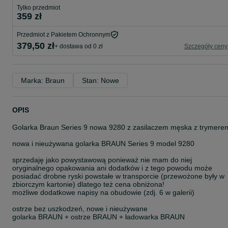
Tylko przedmiot
359 zł
Przedmiot z Pakietem Ochronnym
379,50 zł
+ dostawa od 0 zł
Szczegóły ceny
Marka: Braun
Stan: Nowe
OPIS
Golarka Braun Series 9 nowa 9280 z zasilaczem męska z trymere
nowa i nieużywana golarka BRAUN Series 9 model 9280
sprzedaję jako powystawową ponieważ nie mam do niej
oryginalnego opakowania ani dodatków i z tego powodu może
posiadać drobne ryski powstałe w transporcie (przewożone były w
zbiorczym kartonie) dlatego też cena obniżona!
możliwe dodatkowe napisy na obudowie (zdj. 6 w galerii)
ostrze bez uszkodzeń, nowe i nieużywane
golarka BRAUN + ostrze BRAUN + ładowarka BRAUN