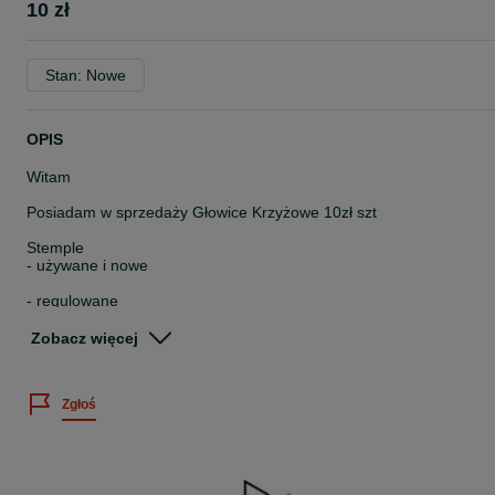
10 zł
Stan: Nowe
OPIS
Witam
Posiadam w sprzedaży Głowice Krzyżowe 10zł szt
Stemple
- używane i nowe
- regulowane
- ocynkowane i malowane
Zobacz więcej
Szeroki wybór długości (zakres do 1m-1,70m- 3m- 3,20m- 3,40m-
3,60m- 4m-4,50m-5,00m
Zgłoś
Dostępna nośność stempli 8KN, 10 KN, 12KN, 14KN, 20KN
Podana cena dotyczy najkrótszej długości stempla.