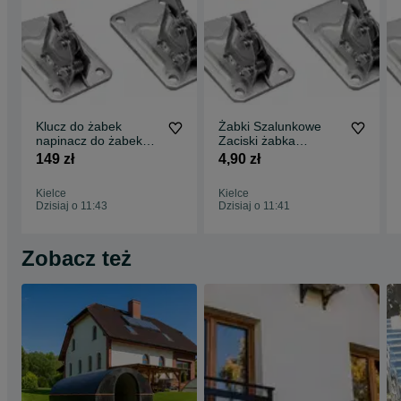
Klucz do żabek
Żabki Szalunkowe
napinacz do żabek
Zaciski żabka
szalunkowych klucz
sprężynowa zacisk
149 zł
4,90 zł
do zacisków
sprężynowy Spinki
Kielce
Kielce
Dzisiaj o 11:43
Dzisiaj o 11:41
Zobacz też