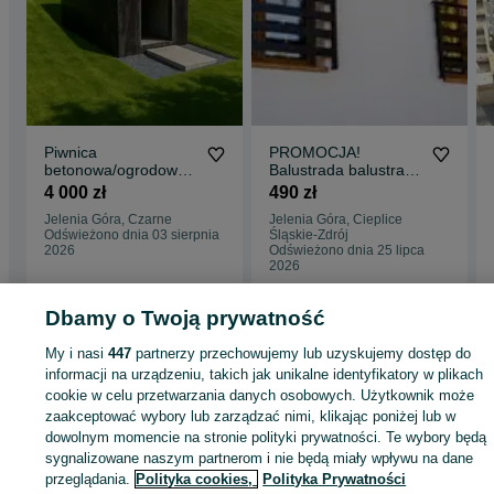
Piwnica
PROMOCJA!
betonowa/ogrodowa
Balustrada balustrady
– Spiżarnia w różnych
balkony francuskie
4 000 zł
490 zł
rozmiarach -
balkon francuski
Jelenia Góra, Czarne
Jelenia Góra, Cieplice
GWARANCJA
Odświeżono dnia 03 sierpnia
Śląskie-Zdrój
2026
Odświeżono dnia 25 lipca
2026
Dbamy o Twoją prywatność
Strona główna
Budowa i Remont
Stemple i szalunki
Szalunki
Szalunki -
My i nasi
447
partnerzy przechowujemy lub uzyskujemy dostęp do
Dolnośląskie
Szalunki - Jelenia Góra
Szalunki - Czarne
informacji na urządzeniu, takich jak unikalne identyfikatory w plikach
cookie w celu przetwarzania danych osobowych. Użytkownik może
zaakceptować wybory lub zarządzać nimi, klikając poniżej lub w
KATEGORIA
dowolnym momencie na stronie polityki prywatności. Te wybory będą
sygnalizowane naszym partnerom i nie będą miały wpływu na dane
ID:
1063988783
Wyświetlenia: 
przeglądania.
Polityka cookies,
Polityka Prywatności