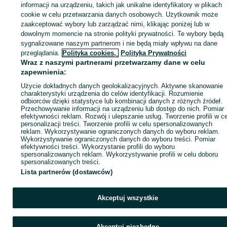
Zaloguj się lub załóż konto na OLX, aby skontaktować się z t
informacji na urządzeniu, takich jak unikalne identyfikatory w plikach
sprzedającym
cookie w celu przetwarzania danych osobowych. Użytkownik może
zaakceptować wybory lub zarządzać nimi, klikając poniżej lub w
dowolnym momencie na stronie polityki prywatności. Te wybory będą
sygnalizowane naszym partnerom i nie będą miały wpływu na dane
Zaloguj się / Załóż konto
przeglądania.
Polityka cookies,
Polityka Prywatności
Wraz z naszymi partnerami przetwarzamy dane w celu
Wyślij wiadomość
Kup
zapewnienia:
Użycie dokładnych danych geolokalizacyjnych. Aktywne skanowanie
charakterystyki urządzenia do celów identyfikacji. Rozumienie
odbiorców dzięki statystyce lub kombinacji danych z różnych źródeł.
Przechowywanie informacji na urządzeniu lub dostęp do nich. Pomiar
efektywności reklam. Rozwój i ulepszanie usług. Tworzenie profili w c
personalizacji treści. Tworzenie profili w celu spersonalizowanych
reklam. Wykorzystywanie ograniczonych danych do wyboru reklam.
Wykorzystywanie ograniczonych danych do wyboru treści. Pomiar
efektywności treści. Wykorzystanie profili do wyboru
spersonalizowanych reklam. Wykorzystywanie profili w celu doboru
spersonalizowanych treści.
Lista partnerów (dostawców)
Akceptuj wszystkie
Akceptuj niezbędne