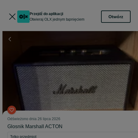
Przejdź do aplikacji
Otwórz
Otwieraj OLX jednym tapnięciem
Odświeżono dnia 26 lipca 2026
Glosnik Marshall ACTON
Tylko przedmiot