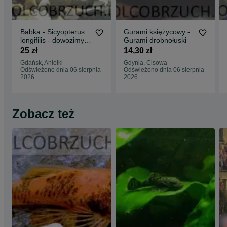
Babka - Sicyopterus
Gurami księżycowy -
longifilis - dowozimy,
Gurami drobnołuski
wysyłamy
25 zł
14,30 zł
Gdańsk, Aniołki
Gdynia, Cisowa
Odświeżono dnia 06 sierpnia
Odświeżono dnia 06 sierpnia
2026
2026
Zobacz też