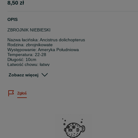
8,50 zł
OPIS
ZBROJNIK NIEBIESKI
Nazwa łacińska: Ancistrus dolichopterus
Rodzina: zbrojnikowate
Występowanie: Ameryka Południowa
Temperatura: 22-28
Długość: 10cm
Łatwość chowu: łatwy
Pokarm: wszystkożerna
Zobacz więcej
Wielkość sprzedawanych osobników: 2-4cm
Cena dotyczy 1 sztuki.
Zgłoś
Posiadamy bogatą ofertę ryb akwariowych, skorupiaków oraz rośli
wodnych.
Sprawdź nasze pozostałe ogłoszenia
~
Twoje zamówienie dotrze do Ciebie bezpiecznie, ponieważ: