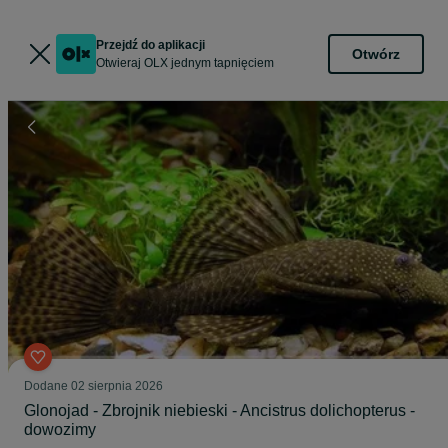
Przejdź do aplikacji
Otwórz
Otwieraj OLX jednym tapnięciem
Dodane
02 sierpnia 2026
Glonojad - Zbrojnik niebieski - Ancistrus dolichopterus -
dowozimy