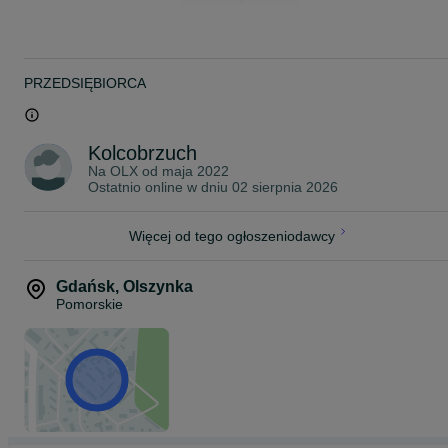
Rybki pakujemy w podwójne worki wypełnione czystym tlenem z
butli. Następnie umieszczamy je w profesjonalnym styroboxie, któr
zapewnia utrzymanie optymalnej temperatury podczas transportu.
W okresie jesienno-zimowym dodajemy dodatkowy ogrzewacz,
który utrzymuje stałą temperaturę wewnątrz opakowania.
PRZEDSIĘBIORCA
Przesyłki dostarczamy kurierem na terenie całej Polski, w pełnej
zgodności z obowiązującymi przepisami prawa.
Posiadamy wymagane uprawnienia oraz zawartą umowę, które
Kolcobrzuch
umożliwiają nam legalny przewóz żywych zwierząt.
Na OLX od
maja 2022
Ostatnio online w dniu 02 sierpnia 2026
Koszt wysyłki:
KURIER - 40 zł
Więcej od tego ogłoszeniodawcy
~
ZAPRASZAMY NA NASZE POZOSTAŁE OGŁOSZENIA!
Gdańsk
,
Olszynka
Pomorskie