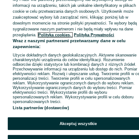
Zaloguj się lub załóż konto na OLX, aby skontaktować się z t
informacji na urządzeniu, takich jak unikalne identyfikatory w plikach
sprzedającym
cookie w celu przetwarzania danych osobowych. Użytkownik może
zaakceptować wybory lub zarządzać nimi, klikając poniżej lub w
dowolnym momencie na stronie polityki prywatności. Te wybory będą
sygnalizowane naszym partnerom i nie będą miały wpływu na dane
Zaloguj się / Załóż konto
przeglądania.
Polityka cookies,
Polityka Prywatności
Wraz z naszymi partnerami przetwarzamy dane w celu
Zadzwoń / SMS
Wyślij wiadomość
zapewnienia:
Użycie dokładnych danych geolokalizacyjnych. Aktywne skanowanie
charakterystyki urządzenia do celów identyfikacji. Rozumienie
odbiorców dzięki statystyce lub kombinacji danych z różnych źródeł.
Przechowywanie informacji na urządzeniu lub dostęp do nich. Pomiar
efektywności reklam. Rozwój i ulepszanie usług. Tworzenie profili w c
personalizacji treści. Tworzenie profili w celu spersonalizowanych
reklam. Wykorzystywanie ograniczonych danych do wyboru reklam.
Wykorzystywanie ograniczonych danych do wyboru treści. Pomiar
efektywności treści. Wykorzystanie profili do wyboru
spersonalizowanych reklam. Wykorzystywanie profili w celu doboru
spersonalizowanych treści.
Lista partnerów (dostawców)
Akceptuj wszystkie