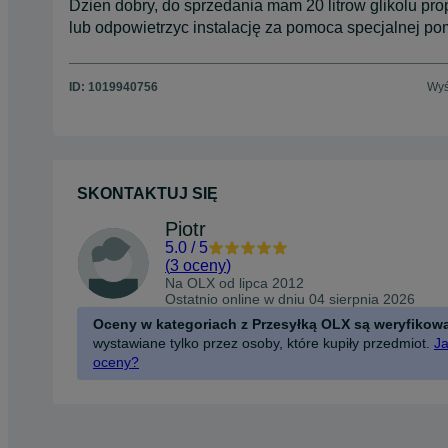
Dzien dobry, do sprzedania mam 20 litrow glikolu pr
lub odpowietrzyc instalację za pomoca specjalnej po
ID:
1019940756
Wyś
SKONTAKTUJ SIĘ
Piotr
5.0
/
5
(
3 oceny
)
Na OLX od
lipca 2012
Ostatnio online w dniu 04 sierpnia 2026
Oceny w kategoriach z Przesyłką OLX są weryfikow
wystawiane tylko przez osoby, które kupiły przedmiot.
Ja
oceny?