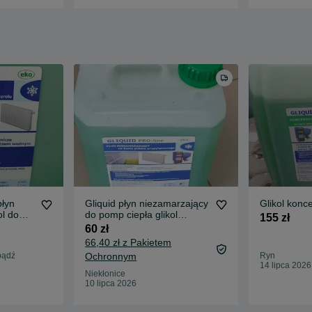
płyn
Gliquid płyn niezamarzający
Glikol konce
ol do
do pomp ciepła glikol
155 zł
propylenowy
60 zł
66,40 zł z Pakietem
bądź
Ochronnym
Ryn
14 lipca 2026
Niekłonice
10 lipca 2026