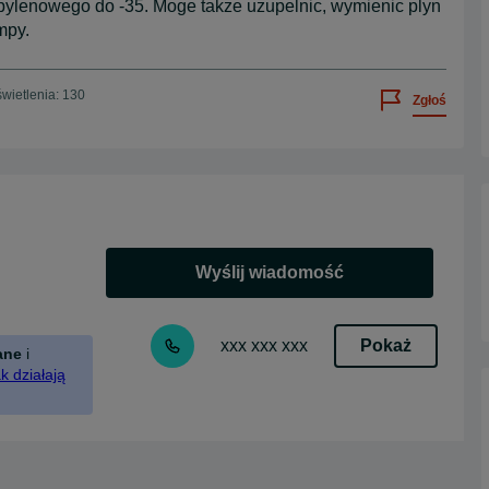
opylenowego do -35. Moge takze uzupelnic, wymienic plyn
mpy.
wietlenia: 130
Zgłoś
Wyślij wiadomość
Pokaż
xxx xxx xxx
ane
i
k działają