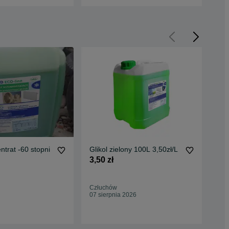
ntrat -60 stopni
Glikol zielony 100L 3,50zł/L
Erg
ins
3,50 zł
150
Człuchów
Cho
07 sierpnia 2026
10 