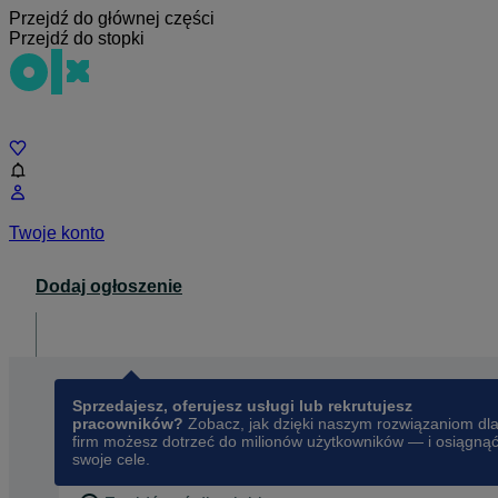
Przejdź do głównej części
Przejdź do stopki
Czat
Twoje konto
Dodaj ogłoszenie
Dla biznesu
opens in a new tab
Sprzedajesz, oferujesz usługi lub rekrutujesz
pracowników?
Zobacz, jak dzięki naszym rozwiązaniom dl
firm możesz dotrzeć do milionów użytkowników — i osiągną
swoje cele.