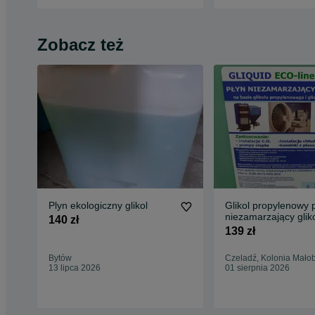
Zobacz też
Plyn ekologiczny glikol
Glikol propylenowy 
niezamarzający glik
140 zł
CO
139 zł
Bytów
Czeladź, Kolonia Mało
13 lipca 2026
01 sierpnia 2026