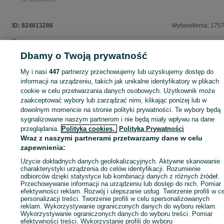
ID:
824613286
Wyświetlenia: 175
Dbamy o Twoją prywatność
Zaloguj się lub załóż konto na OLX, aby skontaktować się z t
My i nasi
447
partnerzy przechowujemy lub uzyskujemy dostęp do
sprzedającym
informacji na urządzeniu, takich jak unikalne identyfikatory w plikach
cookie w celu przetwarzania danych osobowych. Użytkownik może
zaakceptować wybory lub zarządzać nimi, klikając poniżej lub w
dowolnym momencie na stronie polityki prywatności. Te wybory będą
Zaloguj się / Załóż konto
sygnalizowane naszym partnerom i nie będą miały wpływu na dane
przeglądania.
Polityka cookies,
Polityka Prywatności
Wraz z naszymi partnerami przetwarzamy dane w celu
Kup
zapewnienia:
Użycie dokładnych danych geolokalizacyjnych. Aktywne skanowanie
charakterystyki urządzenia do celów identyfikacji. Rozumienie
odbiorców dzięki statystyce lub kombinacji danych z różnych źródeł.
Przechowywanie informacji na urządzeniu lub dostęp do nich. Pomiar
efektywności reklam. Rozwój i ulepszanie usług. Tworzenie profili w c
personalizacji treści. Tworzenie profili w celu spersonalizowanych
reklam. Wykorzystywanie ograniczonych danych do wyboru reklam.
Wykorzystywanie ograniczonych danych do wyboru treści. Pomiar
efektywności treści. Wykorzystanie profili do wyboru