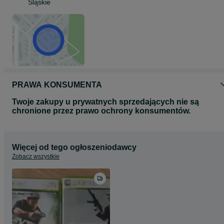
Śląskie
Przed zakupem OLX proszę się ze na skontaktować ponieważ
wysyłka przez OLX jest możliwa wyłącznie w wypadku gilotyny BEZ
BLATU I POPRZECZEK.
PRAWA KONSUMENTA
Twoje zakupy u prywatnych sprzedających nie są
chronione przez prawo ochrony konsumentów.
Więcej od tego ogłoszeniodawcy
Zobacz wszystkie