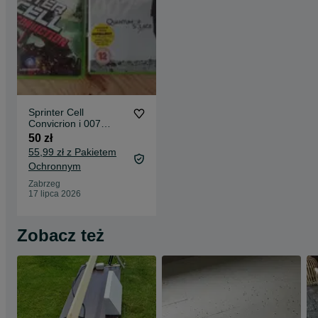
Sprinter Cell
Convicrion i 007
Quantum Of Solace
50 zł
55,99 zł z Pakietem
Ochronnym
Zabrzeg
17 lipca 2026
Zobacz też