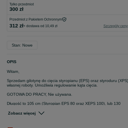
Tylko przedmiot
300 zł
Przedmiot z Pakietem Ochronnym
312 zł
+ dostawa od 10,49 zł
Szczegóły ceny
Stan: Nowe
OPIS
Witam,
Sprzedam gilotynę do cięcia styropianu (EPS) oraz styroduru (XPS
własnej roboty. Umożliwia regulowanie kąta cięcia.
GOTOWA DO PRACY, Nie używana.
Długość to 105 cm (Styropian EPS 80 oraz XEPS 100), lub 130
(Styropian EPS 80, EPS 100 oraz Styrodur XPS).
Zobacz więcej
Zestaw zawiera:
- zasilacz
- kabel zasilający