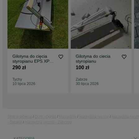
Gilotyna do cięcia
Gilotyna do ciecia
styropianu EPS XPS
styropianu
regulowany kąt
290 zł
100 zł
maszynka maszyna
Tychy
Zabrze
10 lipca 2026
30 lipca 2026
Strona główna
Dom i Ogród
Narzędzia
Narzędzia ręczne
Narzędzia ręcz
- Śląskie
Narzędzia ręczne - Zabrzeg
KATEGORIA