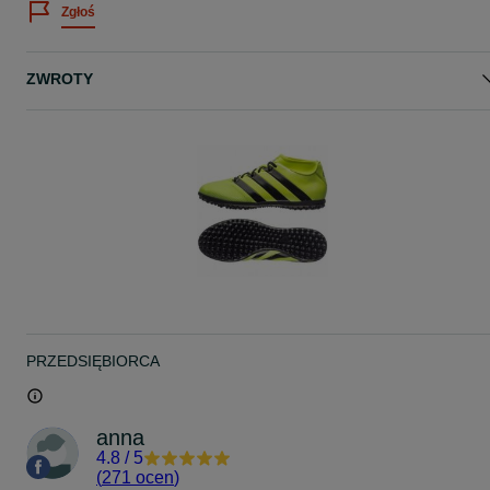
Zgłoś
ZWROTY
PRZEDSIĘBIORCA
anna
4.8
/
5
(
271 ocen
)