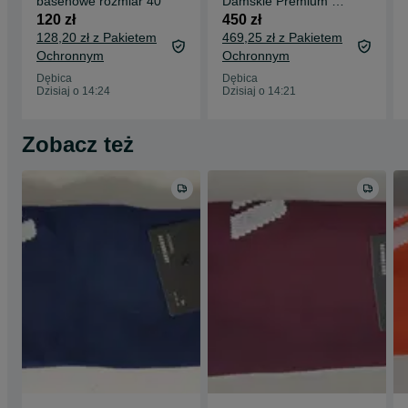
basenowe rozmiar 40
Damskie Premium 6-
Inch rozmiar 37
120 zł
450 zł
128,20 zł z Pakietem
469,25 zł z Pakietem
Ochronnym
Ochronnym
Dębica
Dębica
Dzisiaj o 14:24
Dzisiaj o 14:21
Zobacz też