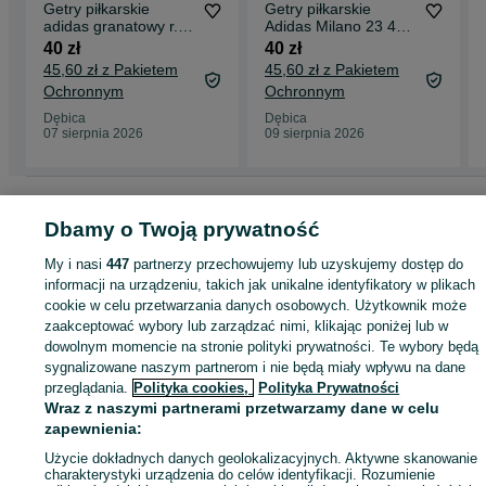
Getry piłkarskie
Getry piłkarskie
adidas granatowy r.
Adidas Milano 23 46-
46-48
48
40 zł
40 zł
45,60 zł z Pakietem
45,60 zł z Pakietem
Ochronnym
Ochronnym
Dębica
Dębica
07 sierpnia 2026
09 sierpnia 2026
Strona główna
Sport i Hobby
Pozostałe
Pozostałe - Podkarpackie
Pozostałe - Dębica
Dbamy o Twoją prywatność
My i nasi
447
partnerzy przechowujemy lub uzyskujemy dostęp do
KATEGORIA
informacji na urządzeniu, takich jak unikalne identyfikatory w plikach
cookie w celu przetwarzania danych osobowych. Użytkownik może
zaakceptować wybory lub zarządzać nimi, klikając poniżej lub w
ID:
973852400
Wyświetlenia:
dowolnym momencie na stronie polityki prywatności. Te wybory będą
sygnalizowane naszym partnerom i nie będą miały wpływu na dane
przeglądania.
Polityka cookies,
Polityka Prywatności
Kup
Wraz z naszymi partnerami przetwarzamy dane w celu
zapewnienia:
Użycie dokładnych danych geolokalizacyjnych. Aktywne skanowanie
charakterystyki urządzenia do celów identyfikacji. Rozumienie