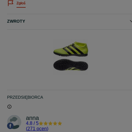
Zgłoś
ZWROTY
PRZEDSIĘBIORCA
anna
4.8
/
5
(
271 ocen
)