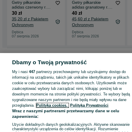
Getry piłkarskie
Getry piłkarskie
adidas czerwony r.
adidas granatowy r.
46-48
46-48
30 zł
40 zł
35,20 zł z Pakietem
45,60 zł z Pakietem
Ochronnym
Ochronnym
Dębica
Dębica
07 sierpnia 2026
07 sierpnia 2026
Strona główna
Sport i Hobby
Pozostałe
Pozostałe - Podkarpackie
Pozostałe - Dębica
Dbamy o Twoją prywatność
My i nasi
447
partnerzy przechowujemy lub uzyskujemy dostęp do
KATEGORIA
informacji na urządzeniu, takich jak unikalne identyfikatory w plikach
cookie w celu przetwarzania danych osobowych. Użytkownik może
zaakceptować wybory lub zarządzać nimi, klikając poniżej lub w
ID:
973830106
Wyświetlenia: 
dowolnym momencie na stronie polityki prywatności. Te wybory będą
sygnalizowane naszym partnerom i nie będą miały wpływu na dane
przeglądania.
Polityka cookies,
Polityka Prywatności
Kup
Wraz z naszymi partnerami przetwarzamy dane w celu
zapewnienia:
Użycie dokładnych danych geolokalizacyjnych. Aktywne skanowanie
charakterystyki urządzenia do celów identyfikacji. Rozumienie