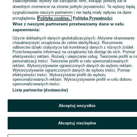
zaakceptować wybory lub zarządzać nimi, klikając poniżej lub w
dowolnym momencie na stronie polityki prywatności. Te wybory będą
sygnalizowane naszym partnerom i nie będą miały wpływu na dane
ID:
635056967
Wyświetlenia: 14
przeglądania.
Polityka cookies,
Polityka Prywatności
Wraz z naszymi partnerami przetwarzamy dane w celu
zapewnienia:
Zadzwoń / SMS
Wyślij wiadomość
Użycie dokładnych danych geolokalizacyjnych. Aktywne skanowanie
charakterystyki urządzenia do celów identyfikacji. Rozumienie
odbiorców dzięki statystyce lub kombinacji danych z różnych źródeł.
Przechowywanie informacji na urządzeniu lub dostęp do nich. Pomiar
efektywności reklam. Rozwój i ulepszanie usług. Tworzenie profili w c
personalizacji treści. Tworzenie profili w celu spersonalizowanych
reklam. Wykorzystywanie ograniczonych danych do wyboru reklam.
Wykorzystywanie ograniczonych danych do wyboru treści. Pomiar
efektywności treści. Wykorzystanie profili do wyboru
spersonalizowanych reklam. Wykorzystywanie profili w celu doboru
spersonalizowanych treści.
Lista partnerów (dostawców)
Akceptuj wszystkie
Akceptuj niezbędne