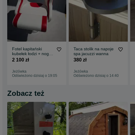
Fotel kapitański
Taca stolik na napoje
kubełek łodzi + noga
spa jacuzzi wanna
z aluminium
2 100 zł
380 zł
Jeżówka
Jeżówka
Odświeżono dzisiaj o 19:05
Odświeżono dzisiaj o 14:40
Zobacz też