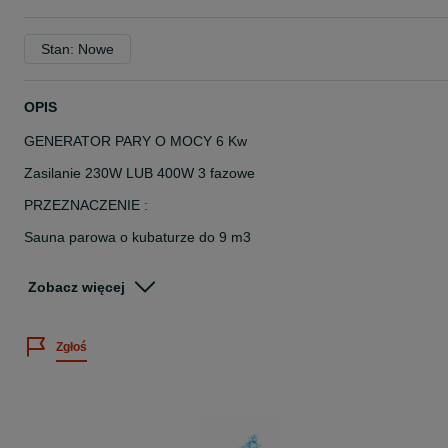
Stan: Nowe
OPIS
GENERATOR PARY O MOCY 6 Kw
Zasilanie 230W LUB 400W 3 fazowe
PRZEZNACZENIE :
Sauna parowa o kubaturze do 9 m3
W skład zestawu wchodzi:
Zobacz więcej
STEROWANIE ELEKTRONICZNE
DYSZA
Zgłoś
CZUJNIK TEMPERATURY
ZAWÓR