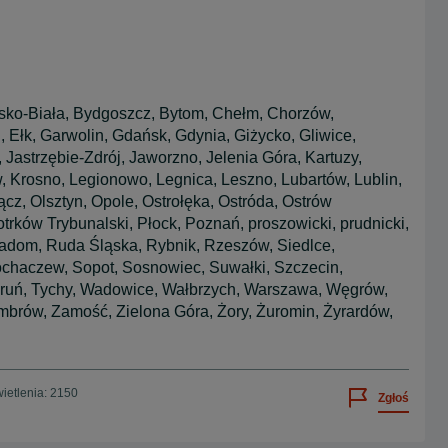
lsko-Biała, Bydgoszcz, Bytom, Chełm, Chorzów,
Ełk, Garwolin, Gdańsk, Gdynia, Giżycko, Gliwice,
 Jastrzębie-Zdrój, Jaworzno, Jelenia Góra, Kartuzy,
w, Krosno, Legionowo, Legnica, Leszno, Lubartów, Lublin,
z, Olsztyn, Opole, Ostrołęka, Ostróda, Ostrów
trków Trybunalski, Płock, Poznań, proszowicki, prudnicki,
Radom, Ruda Śląska, Rybnik, Rzeszów, Siedlce,
ochaczew, Sopot, Sosnowiec, Suwałki, Szczecin,
Toruń, Tychy, Wadowice, Wałbrzych, Warszawa, Węgrów,
rów, Zamość, Zielona Góra, Żory, Żuromin, Żyrardów,
ietlenia: 2150
Zgłoś