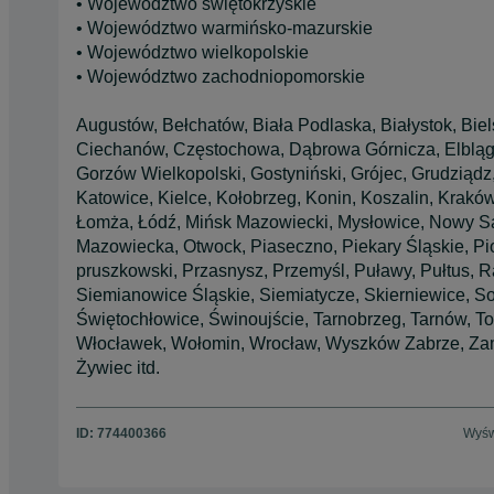
• Województwo świętokrzyskie
• Województwo warmińsko-mazurskie
• Województwo wielkopolskie
• Województwo zachodniopomorskie
Augustów, Bełchatów, Biała Podlaska, Białystok, Bie
Ciechanów, Częstochowa, Dąbrowa Górnicza, Elbląg, 
Gorzów Wielkopolski, Gostyniński, Grójec, Grudziądz,
Katowice, Kielce, Kołobrzeg, Konin, Koszalin, Krakó
Łomża, Łódź, Mińsk Mazowiecki, Mysłowice, Nowy Sąc
Mazowiecka, Otwock, Piaseczno, Piekary Śląskie, Pio
pruszkowski, Przasnysz, Przemyśl, Puławy, Pułtus, 
Siemianowice Śląskie, Siemiatycze, Skierniewice, S
Świętochłowice, Świnoujście, Tarnobrzeg, Tarnów, 
Włocławek, Wołomin, Wrocław, Wyszków Zabrze, Zamb
Żywiec itd.
ID:
774400366
Wyśw