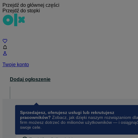
Przejdź do głównej części
Przejdź do stopki
Czat
Twoje konto
Dodaj ogłoszenie
Dla biznesu
opens in a new tab
Sprzedajesz, oferujesz usługi lub rekrutujesz
pracowników?
Zobacz, jak dzięki naszym rozwiązaniom dl
firm możesz dotrzeć do milionów użytkowników — i osiągną
swoje cele.