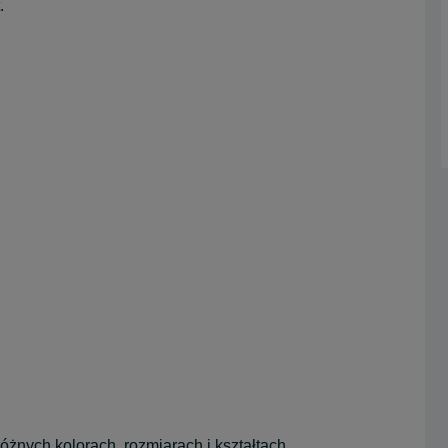
.
żnych kolorach, rozmiarach i kształtach.