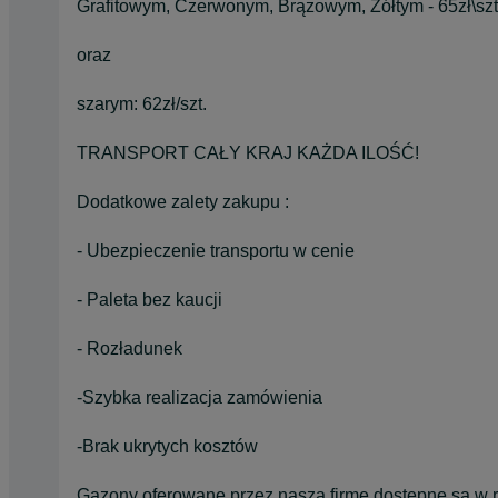
Grafitowym, Czerwonym, Brązowym, Żółtym - 65zł\szt
oraz
szarym: 62zł/szt.
TRANSPORT CAŁY KRAJ KAŻDA ILOŚĆ!
Dodatkowe zalety zakupu :
- Ubezpieczenie transportu w cenie
- Paleta bez kaucji
- Rozładunek
-Szybka realizacja zamówienia
-Brak ukrytych kosztów
Gazony oferowane przez naszą firmę dostępne są w ró