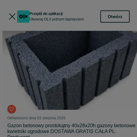
Przejdź do aplikacji
Otwórz
Otwieraj OLX jednym tapnięciem
Odświeżono dnia 02 sierpnia 2026
Gazon betonowy prostokątny 40x28x20h gazony betonowe
kwietniki ogrodowe DOSTAWA GRATIS CAŁA PL.