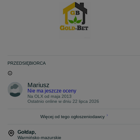
W przypadku zamówienia innych ilości prosimy o kontakt w celu
wyliczenia dla Państwa najtańszej opcji transportu.
Dodatkowe zalety zakupu :
- Ubezpieczenie transportu w cenie
- Paleta bez kaucji
- Rozładunek
-Szybka realizacja zamówienia
-Brak ukrytych kosztów
Na życzenie klienta Faktura!
PRZEDSIĘBIORCA
Transport cały kraj każda ilość!!!
Gazony można układać na bardzo dużo sposobów i obsadzać
*kwiatami,
Mariusz
*skalniakami,
Nie ma jeszcze oceny
*iglakami.
Na OLX od
maja 2013
Wszystko to sprawia, że są one doskonałą ozdobą w
Ostatnio online w dniu 22 lipca 2026
-parku,
-ogrodzie
-na osiedlu mieszkaniowym.
Więcej od tego ogłoszeniodawcy
Siedziba firmy woj. mazowieckie 07-104 Stoczek
Gołdap
,
Przy zakupie niepełno paletowym przesyłka 170 zł.
Warmińsko-mazurskie