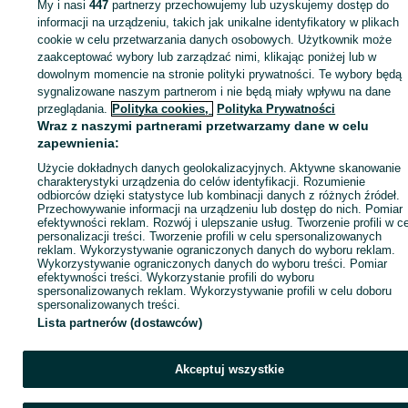
My i nasi
447
partnerzy przechowujemy lub uzyskujemy dostęp do
Zaloguj się lub załóż konto na OLX, aby skontaktować się z t
informacji na urządzeniu, takich jak unikalne identyfikatory w plikach
sprzedającym
cookie w celu przetwarzania danych osobowych. Użytkownik może
zaakceptować wybory lub zarządzać nimi, klikając poniżej lub w
dowolnym momencie na stronie polityki prywatności. Te wybory będą
sygnalizowane naszym partnerom i nie będą miały wpływu na dane
Zaloguj się / Załóż konto
przeglądania.
Polityka cookies,
Polityka Prywatności
Wraz z naszymi partnerami przetwarzamy dane w celu
Kup
zapewnienia:
Użycie dokładnych danych geolokalizacyjnych. Aktywne skanowanie
charakterystyki urządzenia do celów identyfikacji. Rozumienie
odbiorców dzięki statystyce lub kombinacji danych z różnych źródeł.
Przechowywanie informacji na urządzeniu lub dostęp do nich. Pomiar
efektywności reklam. Rozwój i ulepszanie usług. Tworzenie profili w c
personalizacji treści. Tworzenie profili w celu spersonalizowanych
reklam. Wykorzystywanie ograniczonych danych do wyboru reklam.
Wykorzystywanie ograniczonych danych do wyboru treści. Pomiar
efektywności treści. Wykorzystanie profili do wyboru
spersonalizowanych reklam. Wykorzystywanie profili w celu doboru
spersonalizowanych treści.
Lista partnerów (dostawców)
Akceptuj wszystkie