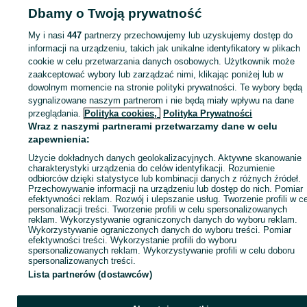
- klawiatura: do wyboru: E-BLUE ELATED - gamingowa klasyczna
Dbamy o Twoją prywatność
Strona główna
Elektronika
Komputery
Komputery stacjonarne
Komputery
klawiatura, i do grania i do codziennej pracy lub K2 - typowo
gamingowa klawiatura. Do grania świetna, a przy codziennej pracy
stacjonarne - Lubuskie
Komputery stacjonarne - Zielona Góra
trzeba pamiętać iż polskie znaki to CTRL+ALT+litera
My i nasi
447
partnerzy przechowujemy lub uzyskujemy dostęp do
informacji na urządzeniu, takich jak unikalne identyfikatory w plikach
- gamingowa myszka o wysokiej czułości 7200 lub 8000 dpi (to nie
cookie w celu przetwarzania danych osobowych. Użytkownik może
KATEGORIA
są proste myszki o niskiej czułości, jakie często dorzucają inni
zaakceptować wybory lub zarządzać nimi, klikając poniżej lub w
sprzedający). Do wyboru spośród 4 wersji kolorystycznych: czarna,
dowolnym momencie na stronie polityki prywatności. Te wybory będą
biała, fioletowa i różowa. Każda myszka jest podświetlana.
ID:
1078241185
Wyświetlenia: 7
sygnalizowane naszym partnerom i nie będą miały wpływu na dane
- głośniki: do wyboru: w klasycznej drewnianej obudowie lub głośnik
przeglądania.
Polityka cookies,
Polityka Prywatności
plastikowe w gamingowym stylu (posiadają podświetlenia)
Wraz z naszymi partnerami przetwarzamy dane w celu
Kup
zapewnienia:
- słuchawki z mikrofonem. Wygodne, dobrze przekazują dźwięk a 
tego ładnie wyglądają, gdyż zawierają podświetlenia
Użycie dokładnych danych geolokalizacyjnych. Aktywne skanowanie
charakterystyki urządzenia do celów identyfikacji. Rozumienie
- kamerka internetowa z mikrofonem
odbiorców dzięki statystyce lub kombinacji danych z różnych źródeł.
Przechowywanie informacji na urządzeniu lub dostęp do nich. Pomiar
efektywności reklam. Rozwój i ulepszanie usług. Tworzenie profili w c
- karta WiFi w standardzie 6, dwuzakresowa 2,4 oraz 5 GHz, z
personalizacji treści. Tworzenie profili w celu spersonalizowanych
Bluetooth. Więc możesz korzystać jednocześnie i z
reklam. Wykorzystywanie ograniczonych danych do wyboru reklam.
bezprzewodowego internetu jak i łączyć się poprzez bluetooth.
Wykorzystywanie ograniczonych danych do wyboru treści. Pomiar
efektywności treści. Wykorzystanie profili do wyboru
Generalnie zestaw jest gotowy do użycia. Wystarczy tylko podłączy
spersonalizowanych reklam. Wykorzystywanie profili w celu doboru
do prądu i można działać. Jeśli nie wiesz jak to zrobić lub jak
spersonalizowanych treści.
skonfigurować inne rzeczy (np. drukarkę, WiFi itp.) to w Wrocławiu 
Lista partnerów (dostawców)
i tam gdzie dojeżdżam. Gratis, w ramach ceny komputera :)
Do komputera dorzucam gratis :) grę (do wyboru - proszę pytać cz