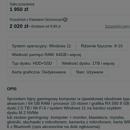
Tylko przedmiot
1 950 zł
Przedmiot z Pakietem Ochronnym
2 020 zł
+ dostawa od 9,99 zł
Szczegóły ceny
System operacyjny: Windows 11
Rdzenie fizyczne: 8-10
Wielkość pamięci RAM: 64GB i więcej
Typ dysku: HDD+SSD
Wielkość dysku: 1TB i więcej
Karta graficzna: Dedykowana
Stan: Używane
OPIS
Sprzedam fajny gamingowy komputer w zjawiskowej obudowie typ
akwarium / 64 GB RAM / procesor 10 rdzeni / grafika RX 580 8 GB 
dyski 2,5 TB / Wi-Fi 6 / system Windows 11 na bardzo szybkim
dysku M.2 NVMe
lub zestaw gamingowy: komputer + monitor, klawiatura, myszka,
głośniki, słuchawki z mikrofonem, kamerka z mikrofonem, karta Wi
6 z Bluetooth (opis akcesoriów na dole ogłoszenia)