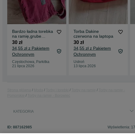
Bardzo ładna torebka
Torba Dakine
na ramię,grube
czerwona na laptopa
płótno.
30 zł
30 zł
34,55 zł z Pakietem
34,55 zł z Pakietem
Ochronnym
Ochronnym
Częstochowa, Parkitka
Ustroń
21 lipca 2026
13 lipca 2026
Strona główna
Moda
Torby i torebki
Torby na ramię
Torby na ramię -
Pomorskie
Torby na ramię - Borowiec
KATEGORIA
ID:
887162985
Wyświetlenia: 1