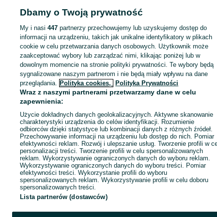
Dbamy o Twoją prywatność
My i nasi
447
partnerzy przechowujemy lub uzyskujemy dostęp do
Zaloguj się lub załóż konto na OLX, aby skontaktować się z t
informacji na urządzeniu, takich jak unikalne identyfikatory w plikach
sprzedającym
cookie w celu przetwarzania danych osobowych. Użytkownik może
zaakceptować wybory lub zarządzać nimi, klikając poniżej lub w
dowolnym momencie na stronie polityki prywatności. Te wybory będą
Zaloguj się / Załóż konto
sygnalizowane naszym partnerom i nie będą miały wpływu na dane
przeglądania.
Polityka cookies,
Polityka Prywatności
Wraz z naszymi partnerami przetwarzamy dane w celu
Kup
zapewnienia:
Użycie dokładnych danych geolokalizacyjnych. Aktywne skanowanie
charakterystyki urządzenia do celów identyfikacji. Rozumienie
odbiorców dzięki statystyce lub kombinacji danych z różnych źródeł.
Przechowywanie informacji na urządzeniu lub dostęp do nich. Pomiar
efektywności reklam. Rozwój i ulepszanie usług. Tworzenie profili w c
personalizacji treści. Tworzenie profili w celu spersonalizowanych
reklam. Wykorzystywanie ograniczonych danych do wyboru reklam.
Wykorzystywanie ograniczonych danych do wyboru treści. Pomiar
efektywności treści. Wykorzystanie profili do wyboru
spersonalizowanych reklam. Wykorzystywanie profili w celu doboru
spersonalizowanych treści.
Lista partnerów (dostawców)