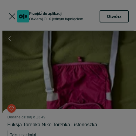
Przejdź do aplikacji
Otwórz
Otwieraj OLX jednym tapnięciem
Dodane
dzisiaj o 13:49
Fuksja Torebka Nike Torebka Listonoszka
Tylko przedmiot